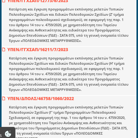
ΥΠΕΝ/ΓΓΧΣΑΠ/12773/6/2023
E-book
Κατάρτιση και έγκριση προγραμμάτων εκπόνησης μελετών Τοπικών
Οδηγοί εκκαθάρισης
Πολεοδομικών Σχεδίων και Ειδικών Πολεοδομικών Σχεδίων (Ζ’ τμήμα
προγραμμάτων πολεοδομικού σχεδιασμού), σε εφαρμογή της παρ. 1
Νόμοι και προεδρικά διατάγματα
του άρθρου 14 του ν. 4759/2020, με χρηματοδότηση του Ταμείου
Ανάκαμψης και Ανθεκτικότητας και ειδικότερα του Προγράμματος
Υπουργικές αποφάσεις
Δημοσίων Επενδύσεων (ΠΔΕ) - ΣΑΤΑ 075, υπό τη γενική ονομασία τίτλου
Έργων «ΠΟΛΕΟΔΟΜΙΚΕΣ ΜΕΤΑΡΡΥΘΜΙΣΕΙΣ».
Νομολογία και Γνωμοδοτήσεις ΝΣΚ
ΥΠΕΝ/ΓΓΧΣΑΠ/16211/7/2023
Κατάρτιση και έγκριση προγραμμάτων εκπόνησης μελετών Τοπικών
Πληροφορίες
Πολεοδομικών Σχεδίων και Ειδικών Πολεοδομικών Σχεδίων (Η’ τμήμα
προγραμμάτων πολεοδομικού σχεδιασμού), σε εφαρμογή της παρ. 1
Είσοδος
του άρθρου 14 του ν. 4759/2020, με χρηματοδότηση του Ταμείου
Ανάκαμψης και Ανθεκτικότητας και ειδικότερα του Προγράμματος
Εγγραφή
Δημοσίων Επενδύσεων (ΠΔΕ) - ΣΑΤΑ 075, υπό τη γενική ονομασία τίτλου
Έργων «ΠΟΛΕΟΔΟΜΙΚΕΣ ΜΕΤΑΡΡΥΘΜΙΣΕΙΣ».
Οδηγίες Εγγραφής
ΥΠΕΝ/ΔΠΟΛΣ/46758/1060/2022
Βοηθός Αναζήτησης
Κατάρτιση και έγκριση προγραμμάτων εκπόνησης μελετών Τοπικών
Οροι χρησης ιστοτοπου
Πολεοδομικών Σχεδίων (Γ’ τμήμα Προγραμμάτων Πολεοδομικού
Σχεδιασμού), σε εφαρμογή της παρ. 1 του άρθρου 14 του ν. 4759/2020,
με χρηματοδότηση του Ταμείου Ανάκαμψης και Ανθεκτικότητας και
ειδικότερα του Προγράμματος Δημοσίων Επενδύσεων (ΠΔΕ) - ΣΑΤΑ 075,
υπό τη γενική ονομασία τίτλου Έργων «ΠΟΛΕΟΔΟΜΙΚΕΣ
s