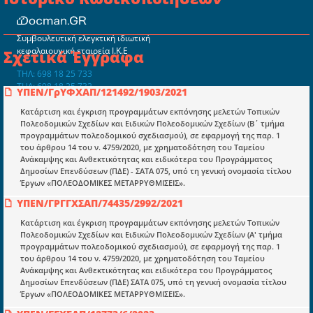
Συμβουλευτική ελεγκτική ιδιωτική
κεφαλαιουχική εταιρεία Ι.Κ.Ε
Σχετικά Έγγραφα
ΤΗΛ: 698 18 25 733
ΤΗΛ: 698 18 25 732
ΥΠΕΝ/ΓρΥΦΧΑΠ/121492/1903/2021
mydocmangr@gmail.com
Docman.gr
Κατάρτιση και έγκριση προγραμμάτων εκπόνησης μελετών Τοπικών
Πολεοδομικών Σχεδίων και Ειδικών Πολεοδομικών Σχεδίων (Β΄ τμήμα
προγραμμάτων πολεοδομικού σχεδιασμού), σε εφαρμογή της παρ. 1
του άρθρου 14 του ν. 4759/2020, με χρηματοδότηση του Ταμείου
Ποιοί είμαστε;
Ανάκαμψης και Ανθεκτικότητας και ειδικότερα του Προγράμματος
Δημοσίων Επενδύσεων (ΠΔΕ) - ΣΑΤΑ 075, υπό τη γενική ονομασία τίτλου
Μια πολυετής εθελοντική προσπάθεια που
Έργων «ΠΟΛΕΟΔΟΜΙΚΕΣ ΜΕΤΑΡΡΥΘΜΙΣΕΙΣ».
μετατράπηκε σε επιχειρηματική οντότητα και φιλοδοξεί να συμβάλλει
στην διάδοση της γνώσης.
ΥΠΕΝ/ΓΡΓΓΧΣΑΠ/74435/2992/2021
Κατάρτιση και έγκριση προγραμμάτων εκπόνησης μελετών Τοπικών
Πολεοδομικών Σχεδίων και Ειδικών Πολεοδομικών Σχεδίων (Α' τμήμα
προγραμμάτων πολεοδομικού σχεδιασμού), σε εφαρμογή της παρ. 1
του άρθρου 14 του ν. 4759/2020, με χρηματοδότηση του Ταμείου
Ανάκαμψης και Ανθεκτικότητας και ειδικότερα του Προγράμματος
Ενότητες
Δημοσίων Επενδύσεων (ΠΔΕ) ΣΑΤΑ 075, υπό τη γενική ονομασία τίτλου
Έργων «ΠΟΛΕΟΔΟΜΙΚΕΣ ΜΕΤΑΡΡΥΘΜΙΣΕΙΣ».
Επικαιρότητα