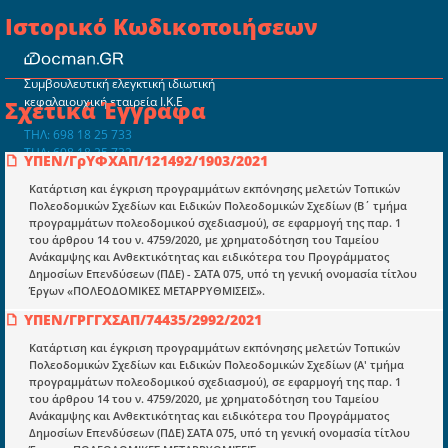
Ιστορικό Κωδικοποιήσεων
Συμβουλευτική ελεγκτική ιδιωτική
κεφαλαιουχική εταιρεία Ι.Κ.Ε
Σχετικά Έγγραφα
ΤΗΛ: 698 18 25 733
ΤΗΛ: 698 18 25 732
ΥΠΕΝ/ΓρΥΦΧΑΠ/121492/1903/2021
mydocmangr@gmail.com
Docman.gr
Κατάρτιση και έγκριση προγραμμάτων εκπόνησης μελετών Τοπικών
Πολεοδομικών Σχεδίων και Ειδικών Πολεοδομικών Σχεδίων (Β΄ τμήμα
προγραμμάτων πολεοδομικού σχεδιασμού), σε εφαρμογή της παρ. 1
του άρθρου 14 του ν. 4759/2020, με χρηματοδότηση του Ταμείου
Ποιοί είμαστε;
Ανάκαμψης και Ανθεκτικότητας και ειδικότερα του Προγράμματος
Δημοσίων Επενδύσεων (ΠΔΕ) - ΣΑΤΑ 075, υπό τη γενική ονομασία τίτλου
Μια πολυετής εθελοντική προσπάθεια που
Έργων «ΠΟΛΕΟΔΟΜΙΚΕΣ ΜΕΤΑΡΡΥΘΜΙΣΕΙΣ».
μετατράπηκε σε επιχειρηματική οντότητα και φιλοδοξεί να συμβάλλει
στην διάδοση της γνώσης.
ΥΠΕΝ/ΓΡΓΓΧΣΑΠ/74435/2992/2021
Κατάρτιση και έγκριση προγραμμάτων εκπόνησης μελετών Τοπικών
Πολεοδομικών Σχεδίων και Ειδικών Πολεοδομικών Σχεδίων (Α' τμήμα
προγραμμάτων πολεοδομικού σχεδιασμού), σε εφαρμογή της παρ. 1
του άρθρου 14 του ν. 4759/2020, με χρηματοδότηση του Ταμείου
Ανάκαμψης και Ανθεκτικότητας και ειδικότερα του Προγράμματος
Ενότητες
Δημοσίων Επενδύσεων (ΠΔΕ) ΣΑΤΑ 075, υπό τη γενική ονομασία τίτλου