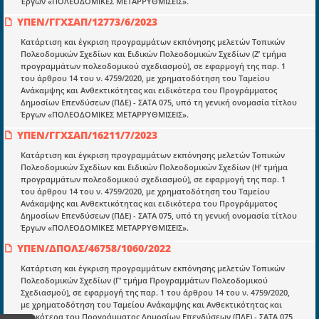
Έργων «ΠΟΛΕΟΔΟΜΙΚΕΣ ΜΕΤΑΡΡΥΘΜΙΣΕΙΣ».
Επικαιρότητα
ΥΠΕΝ/ΓΓΧΣΑΠ/12773/6/2023
E-book
Κατάρτιση και έγκριση προγραμμάτων εκπόνησης μελετών Τοπικών
Οδηγοί εκκαθάρισης
Πολεοδομικών Σχεδίων και Ειδικών Πολεοδομικών Σχεδίων (Ζ’ τμήμα
προγραμμάτων πολεοδομικού σχεδιασμού), σε εφαρμογή της παρ. 1
Νόμοι και προεδρικά διατάγματα
του άρθρου 14 του ν. 4759/2020, με χρηματοδότηση του Ταμείου
Ανάκαμψης και Ανθεκτικότητας και ειδικότερα του Προγράμματος
Υπουργικές αποφάσεις
Δημοσίων Επενδύσεων (ΠΔΕ) - ΣΑΤΑ 075, υπό τη γενική ονομασία τίτλου
Έργων «ΠΟΛΕΟΔΟΜΙΚΕΣ ΜΕΤΑΡΡΥΘΜΙΣΕΙΣ».
Νομολογία και Γνωμοδοτήσεις ΝΣΚ
ΥΠΕΝ/ΓΓΧΣΑΠ/16211/7/2023
Κατάρτιση και έγκριση προγραμμάτων εκπόνησης μελετών Τοπικών
Πληροφορίες
Πολεοδομικών Σχεδίων και Ειδικών Πολεοδομικών Σχεδίων (Η’ τμήμα
προγραμμάτων πολεοδομικού σχεδιασμού), σε εφαρμογή της παρ. 1
Είσοδος
του άρθρου 14 του ν. 4759/2020, με χρηματοδότηση του Ταμείου
Ανάκαμψης και Ανθεκτικότητας και ειδικότερα του Προγράμματος
Εγγραφή
Δημοσίων Επενδύσεων (ΠΔΕ) - ΣΑΤΑ 075, υπό τη γενική ονομασία τίτλου
Έργων «ΠΟΛΕΟΔΟΜΙΚΕΣ ΜΕΤΑΡΡΥΘΜΙΣΕΙΣ».
Οδηγίες Εγγραφής
ΥΠΕΝ/ΔΠΟΛΣ/46758/1060/2022
Βοηθός Αναζήτησης
Κατάρτιση και έγκριση προγραμμάτων εκπόνησης μελετών Τοπικών
Οροι χρησης ιστοτοπου
Πολεοδομικών Σχεδίων (Γ’ τμήμα Προγραμμάτων Πολεοδομικού
Σχεδιασμού), σε εφαρμογή της παρ. 1 του άρθρου 14 του ν. 4759/2020,
με χρηματοδότηση του Ταμείου Ανάκαμψης και Ανθεκτικότητας και
ειδικότερα του Προγράμματος Δημοσίων Επενδύσεων (ΠΔΕ) - ΣΑΤΑ 075,