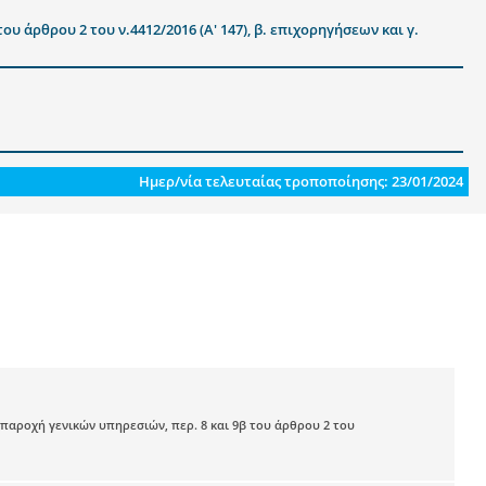
 άρθρου 2 του ν.4412/2016 (Α' 147), β. επιχορηγήσεων και γ.
Ημερ/νία τελευταίας τροποποίησης: 23/01/2024
παροχή γενικών υπηρεσιών, περ. 8 και 9β του άρθρου 2 του