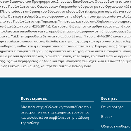
ης των δαπανών του Προγράμματος Δημοσίων Επενδύσεων. Οι αρμοδιότητες που καθ
 τον Προϊστάμενο των Οικονομικών Υπηρεσιών, σύμφωνα με τον Οργανισμό κάθε Περ
17), ο οποίος με απόφασή του δύναται να εξουσιοδοτεί ιεραρχικά υφιστάμενά του
ωμής. Οι ενέργειες/πράξεις που αφορούν στην εξόφληση των χρηματικών ενταλμ
από τον Προϊστάμενο της Ταμειακής Υπηρεσίας και τους υπαλλήλους που υπηρετούν
ων διατάξεων του ν. 4270/2014»). Και τούτο, διότι ρητά το άρθρο ένατο παρ. 6 το
ποκλειστικά υπεύθυνοι για τις αρμοδιότητες που αφορούν στη δημοσιονομική δι
πό τις Υ.Δ.Ε, επιπρόσθετα δε κατά το άρθρο 85 παρ. 1 του ν. 4446/2016 είναι τα 
την ενταλματοποίηση αυτών, δηλαδή και την υπογραφή των σχετικών τίτλων πλη
εκκαθάριση, καθώς και η ενταλματοποίηση των δαπανών της Περιφέρειας.(..)Στην
ηματικά εντάλματα πληρωμής προκύπτει ότι τα χρηματικά αυτά εντάλματα υπογρ
ωνα με όσα προεκτέθηκαν, ο ανωτέρω είναι, κατά νόμο, το αποκλειστικά αρμόδιο
ης ως άνω Περιφέρειας, δηλαδή και την υπογραφή των σχετικών τίτλων πληρωμή
υνση Οικονομικού αυτής, και πρέπει αυτά να θεωρηθούν.
Ποιοί είμαστε;
Ενότητες
Μια πολυετής εθελοντική προσπάθεια που
Επικαιρότητα
μετατράπηκε σε επιχειρηματική οντότητα
E-book
και φιλοδοξεί να συμβάλλει στην διάδοση
της γνώσης.
Οδηγοί εκκαθάρισ