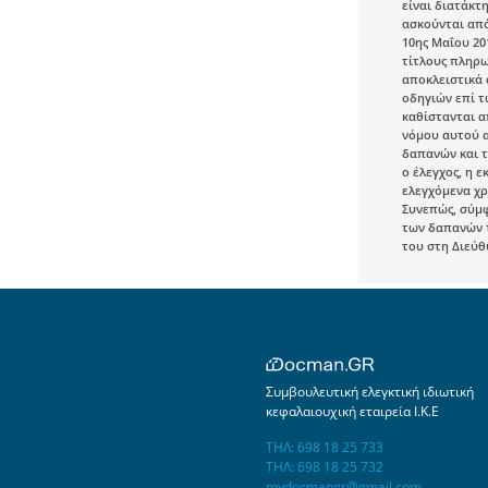
είναι διατάκτ
ασκούνται από
10ης Μαΐου 20
τίτλους πληρ
αποκλειστικά 
οδηγιών επί τ
καθίστανται α
νόμου αυτού α
δαπανών και 
ο έλεγχος, η 
ελεγχόμενα χρ
Συνεπώς, σύμφ
των δαπανών τ
του στη Διεύθ
Συμβουλευτική ελεγκτική ιδιωτική
κεφαλαιουχική εταιρεία Ι.Κ.Ε
ΤΗΛ: 698 18 25 733
ΤΗΛ: 698 18 25 732
mydocmangr@gmail.com