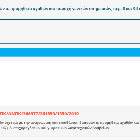
α. προμήθεια αγαθών και παροχή γενικών υπηρεσιών, περ. 8 και 9β του
Κ/ΔΝΠΚ/366977/261859/1350/2019
ν σχετικά με την αναγνώριση και εκκαθάριση δαπανών α. προμήθεια αγαθών και 
Α’ 147), β. επιχορηγήσεων και γ. κρατικών λογοτεχνικών βραβείων