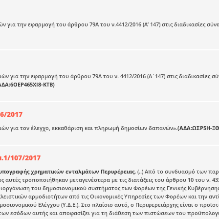
ν για την εφαρμογή του άρθρου 79Α του ν.4412/2016 (Α’ 147) στις διαδικασίες 
ών για την εφαρμογή του άρθρου 79Α του ν. 4412/2016 (Α΄147) στις διαδικασίες
ΑΔΑ:6ΟΕΡ465ΧΙ8-ΚΤΒ)
26/2017
ών για τον έλεγχο, εκκαθάριση και πληρωμή δημοσίων δαπανών».
(ΑΔΑ:ΩΣΡ5Η-Ξ
.1/107/2017
υπογραφής χρηματικών ενταλμάτων Περιφέρειας.
(..) Από το συνδυασμό των παρ
ως αυτές τροποποιήθηκαν μεταγενέστερα με τις διατάξεις του άρθρου 10 του ν. 43
ιοργάνωση του δημοσιονομικού συστήματος των Φορέων της Γενικής Κυβέρνησης, 
ειστικών αρμοδιοτήτων από τις Οικονομικές Υπηρεσίες των Φορέων και την αντί
οσιονομικού Ελέγχου (Υ.Δ.Ε.). Στο πλαίσιο αυτό, ο Περιφερειάρχης είναι ο προϊσ
των εσόδων αυτής και αποφασίζει για τη διάθεση των πιστώσεων του προϋπολογι