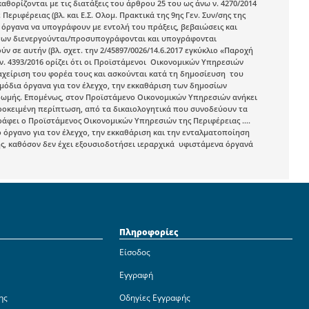
ορίζονται με τις διατάξεις του άρθρου 25 του ως άνω ν. 4270/2014
ιφέρειας (βλ. και Ε.Σ. Ολομ. Πρακτικά της 9ης Γεν. Συν/σης της
 όργανα να υπογράφουν με εντολή του πράξεις, βεβαιώσεις και
άτων διενεργούνται/προσυπογράφονται και υπογράφονται
 σε αυτήν (βλ. σχετ. την 2/45897/0026/14.6.2017 εγκύκλιο «Παροχή
υ ν. 4393/2016 ορίζει ότι οι Προϊστάμενοι Οικονομικών Υπηρεσιών
αχείριση του φορέα τους και ασκούνται κατά τη δημοσίευση του
αρμόδια όργανα για τον έλεγχο, την εκκαθάριση των δημοσίων
ρωμής. Επομένως, στον Προϊστάμενο Οικονομικών Υπηρεσιών ανήκει
 προκειμένη περίπτωση, από τα δικαιολογητικά που συνοδεύουν τα
άφει ο Προϊστάμενος Οικονομικών Υπηρεσιών της Περιφέρειας ….
 όργανο για τον έλεγχο, την εκκαθάριση και την ενταλματοποίηση
ς, καθόσον δεν έχει εξουσιοδοτήσει ιεραρχικά υφιστάμενα όργανά
Πληροφορίες
Είσοδος
Εγγραφή
ης
Οδηγίες Εγγραφής