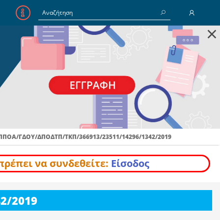
×
E-Mail
Κωδικός
Να με θυμάσαι
ΠΠΟΑ/ΓΔΟΥ/ΔΠΟΔΤΠ/ΤΚΠ/366913/23511/14296/1342/2019
Είσοδος
Ξέχασα τον Κωδικό
πρέπει να συνδεθείτε:
Είσοδος
2/2019