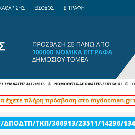
ΚΑΘΑΡΙΣΗΣ
ΕΙΣΟΔΟΣ
ΕΓΓΡΑΦΗ
Σ ΣΥΜΒΑΣΕΙΣ 4412/2016
ΝΟΜΟΘΕΣΊΑ-ΑΠΟΦΆΣΕΙΣ-ΕΓΚΎΚΛΙΟΙ
Υ
να έχετε πλήρη πρόσβαση στο mydocman.gr 
/ΔΠΟΔΤΠ/ΤΚΠ/366913/23511/14296/134