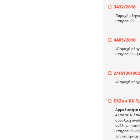
3432/2018
Παροχή οδηγιώ
υπηρεσιών.
4495/2018
«Παροχή οδηγι
υπηρεσιών»
.(
2/45136/00
«Παροχή οδηγι
ΕλΣυν.Κλ.Τμ
Αρμοδιότητα 
4270/2014, όπ
συνολική αναδ
ανάληψη αποκλ
Υπηρεσιών Δημ
την είσπραξη 