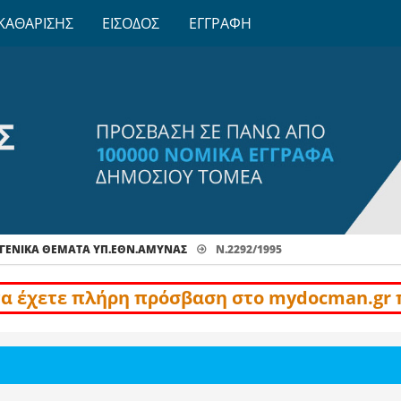
ΚΑΘΑΡΙΣΗΣ
ΕΙΣΟΔΟΣ
ΕΓΓΡΑΦΗ
ΓΕΝΙΚΆ ΘΈΜΑΤΑ ΥΠ.ΕΘΝ.ΑΜΥΝΑΣ
Ν.2292/1995
να έχετε πλήρη πρόσβαση στο mydocman.gr 