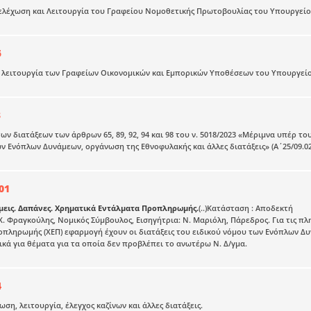
ελέχωση και Λειτουργία του Γραφείου Νομοθετικής Πρωτοβουλίας του Υπουργείο
5
λειτουργία των Γραφείων Οικονομικών και Εμπορικών Υποθέσεων του Υπουργείου 
3
ων διατάξεων των άρθρων 65, 89, 92, 94 και 98 του ν. 5018/2023 «Μέριμνα υπέρ
ν Ενόπλων Δυνάμεων, οργάνωση της Εθνοφυλακής και άλλες διατάξεις» (Α΄25/09.02
01
μεις. Δαπάνες. Χρηματικά Εντάλματα Προπληρωμής.
(..)Κατάσταση : Αποδεκτή
. Φραγκούλης, Νομικός Σύμβουλος, Εισηγήτρια: Ν. Μαριόλη, Πάρεδρος. Για τις 
πληρωμής (ΧΕΠ) εφαρμογή έχουν οι διατάξεις του ειδικού νόμου των Ενόπλων Δυν
ά για θέματα για τα οποία δεν προβλέπει το ανωτέρω Ν. Δ/γμα.
4
ση, λειτουργία, έλεγχος καζίνων και άλλες διατάξεις.