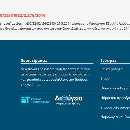
0/32/81922/Σ.276/2014
ης υπ’ αριθμ. Φ.400/32/82424/Σ.343/ 27.5.2011 απόφασης Υπουργού Εθνικής Άμυνας
ν Ενόπλων Δυνάμεων που αντιμετωπίζουν ιδιαίτερα και οξέα κοινωνικά προβλήμα
Ποιοί είμαστε;
Ενότητες
Μια πολυετής εθελοντική προσπάθεια που
Επικαιρότητα
μετατράπηκε σε επιχειρηματική οντότητα
E-book
και φιλοδοξεί να συμβάλλει στην διάδοση
της γνώσης.
Οδηγοί εκκαθάρισ
Νόμοι και προεδρ
Υπουργικές αποφ
Νομολογία και Γν