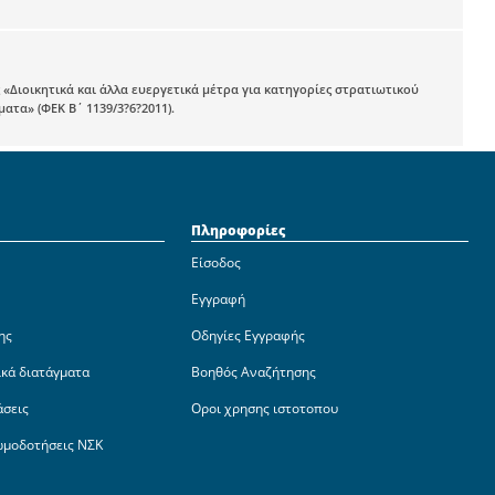
 «Διοικητικά και άλλα ευεργετικά μέτρα για κατηγορίες στρατιωτικού
τα» (ΦΕΚ Β΄ 1139/3?6?2011).
Πληροφορίες
Είσοδος
Εγγραφή
ης
Οδηγίες Εγγραφής
ικά διατάγματα
Βοηθός Αναζήτησης
άσεις
Οροι χρησης ιστοτοπου
ωμοδοτήσεις ΝΣΚ