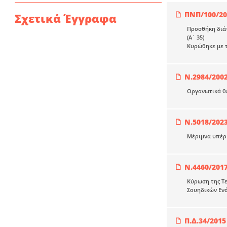
ΠΝΠ/100/20
Σχετικά Έγγραφα
Προσθήκη διάτ
(Α΄ 35)
Κυρώθηκε με τ
Ν.2984/200
Οργανωτικά θέ
Ν.5018/202
Μέριμνα υπέρ 
N.4460/201
Κύρωση της Τε
Σουηδικών Ενό
Π.Δ.34/2015