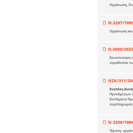
Οργάνωση, Στ
Ν.2297/199
Οργάνωση και 
Ο.3009/202
Κοινοποίηση τ
νομοθεσίας τω
ΝΣΚ/311/20
Ενοπλες Δυνά
Προεδρεύων: Χ
Εντάλματα Προ
συμπληρωματικ
Ν 2206/199
Ίδρυση, οργάνω