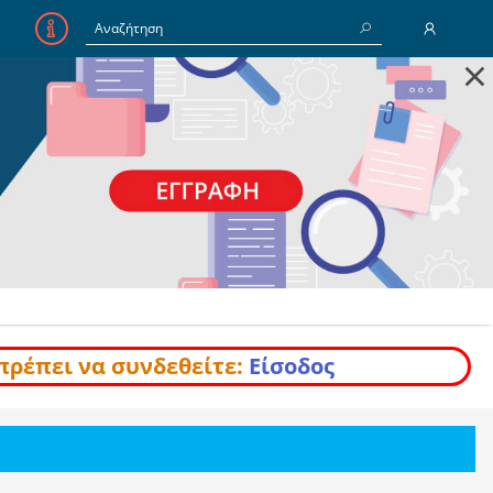
×
E-Mail
Κωδικός
Να με θυμάσαι
Είσοδος
Ξέχασα τον Κωδικό
πρέπει να συνδεθείτε:
Είσοδος