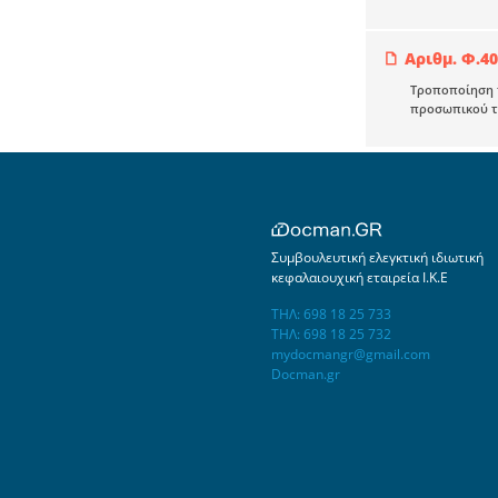
Αριθμ. Φ.40
Τροποποίηση τ
προσωπικού τω
Συμβουλευτική ελεγκτική ιδιωτική
κεφαλαιουχική εταιρεία Ι.Κ.Ε
ΤΗΛ: 698 18 25 733
ΤΗΛ: 698 18 25 732
mydocmangr@gmail.com
Docman.gr