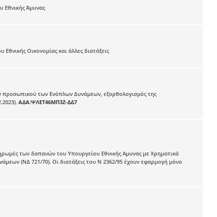
υ Εθνικής Άμυνας
Εθνικής Οικονομίας και άλλες διατάξεις
 του προσωπικού των Ενόπλων Δυνάμεων, εξορθολογισμός της
.2023).
ΑΔΑ:ΨΛΕΤ46ΜΠ3Ζ-ΔΔ7
πληρωμές των δαπανών του Υπουργείου Εθνικής Αμυνας με Χρηματικά
άμεων (ΝΔ 721/70). Οι διατάξεις του Ν 2362/95 έχουν εφαρμογή μόνο