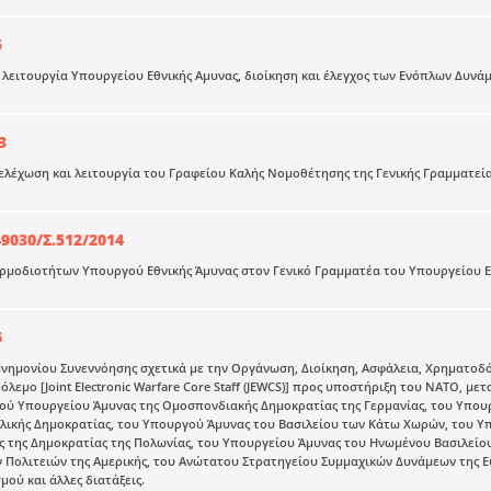
5
λειτουργία Υπουργείου Εθνικής Αμυνας, διοίκηση και έλεγχος των Ενόπλων Δυνάμ
3
λέχωση και λειτουργία του Γραφείου Καλής Νομοθέτησης της Γενικής Γραμματεία
9030/Σ.512/2014
μοδιοτήτων Υπουργού Εθνικής Άμυνας στον Γενικό Γραμματέα του Υπουργείου Ε
6
ημονίου Συνεννόησης σχετικά με την Οργάνωση, Διοίκηση, Ασφάλεια, Χρηματοδό
όλεμο [Joint Electronic Warfare Core Staff (JEWCS)] προς υποστήριξη του NATO, μ
ύ Υπουργείου Άμυνας της Ομοσπονδιακής Δημοκρατίας της Γερμανίας, του Υπουργ
αλικής Δημοκρατίας, του Υπουργού Άμυνας του Βασιλείου των Κάτω Χωρών, του Υ
ς της Δημοκρατίας της Πολωνίας, του Υπουργείου Άμυνας του Ηνωμένου Βασιλείο
Πολιτειών της Αμερικής, του Ανώτατου Στρατηγείου Συμμαχικών Δυνάμεων της Ε
ού και άλλες διατάξεις.