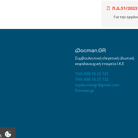
Π.Δ.51/2023
Για την οργάν
Συμβουλευτική ελεγκτική ιδιωτική
κεφαλαιουχική εταιρεία Ι.Κ.Ε
ΤΗΛ: 698 18 25 733
ΤΗΛ: 698 18 25 732
mydocmangr@gmail.com
Docman.gr
s