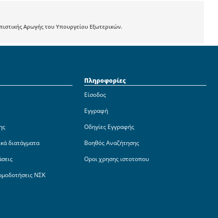
ωπιστικής Αρωγής του Υπουργείου Εξωτερικών.
Πληροφορίες
Είσοδος
Εγγραφή
ης
Οδηγίες Εγγραφής
ικά διατάγματα
Βοηθός Αναζήτησης
άσεις
Οροι χρησης ιστοτοπου
ωμοδοτήσεις ΝΣΚ