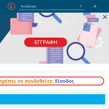
×
E-Mail
Κωδικός
Να με θυμάσαι
Είσοδος
Ξέχασα τον Κωδικό
πρέπει να συνδεθείτε:
Είσοδος