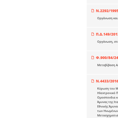
Ν.2292/199
Οργάνωση και 
Π.Δ.149/201
Οργάνωση, στε
Φ.900/84/24
Μεταβίβαση Αρ
N.4433/201
Κύρωση του Μν
Ηλεκτρονικό Π
Ομοσπονδια κο
Άμυνας της Ιτ
Εθνικής Άμυνα
των Ηνωμένων 
Μετασχηματισμ