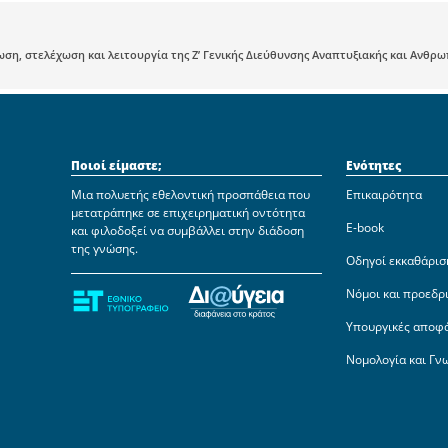
ωση, στελέχωση και λειτουργία της Ζ’ Γενικής Διεύθυνσης Αναπτυξιακής και Ανθρ
Ποιοί είμαστε;
Ενότητες
Μια πολυετής εθελοντική προσπάθεια που
Επικαιρότητα
μετατράπηκε σε επιχειρηματική οντότητα
E-book
και φιλοδοξεί να συμβάλλει στην διάδοση
της γνώσης.
Οδηγοί εκκαθάρισ
Νόμοι και προεδρ
Υπουργικές αποφ
Νομολογία και Γν