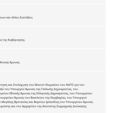
εων και άλλες διατάξεις
ς της Κυβέρνησης.
θνικής Άμυνας.
τηση και Στελέχωση του Μικτού Κλιμακίου του NATO για τον
εταξύ του Υπουργού Άμυνας της Γαλλικής Δημοκρατίας, του
είου Εθνικής Άμυνας της Ελληνικής Δημοκρατίας, του Υπουργείου
πουργείου Άμυνας του Βασιλείου της Νορβηγίας, του Υπουργού
υ Μεγάλης Βρετανίας και Βορείου Ιρλανδίας,του Υπουργείου Άμυνας
υρώπης και του Αρχηγείου της Ανώτατης Συμμαχικής Διοίκησης