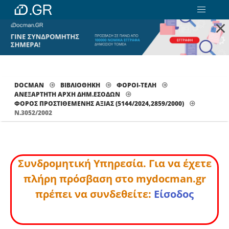
×
DOCMAN
ΒΙΒΛΙΟΘΗΚΗ
ΦΟΡΟΙ-ΤΕΛΗ
ΑΝΕΞΑΡΤΗΤΗ ΑΡΧΗ ΔΗΜ.ΕΣΟΔΩΝ
ΦΌΡΟΣ ΠΡΟΣΤΙΘΈΜΕΝΗΣ ΑΞΊΑΣ (5144/2024,2859/2000)
Ν.3052/2002
Συνδρομητική Υπηρεσία. Για να έχετε
πλήρη πρόσβαση στο mydocman.gr
πρέπει να συνδεθείτε:
Είσοδος