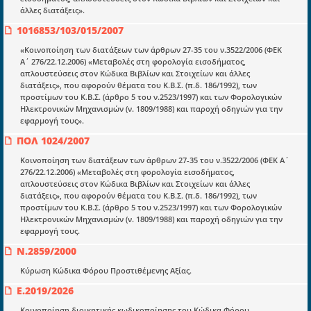
στην διάδοση της γνώσης.
άλλες διατάξεις».
1016853/103/015/2007
«Κοινοποίηση των διατάξεων των άρθρων 27-35 του ν.3522/2006 (ΦΕΚ
Α΄ 276/22.12.2006) «Μεταβολές στη φορολογία εισοδήματος,
απλουστεύσεις στον Κώδικα Βιβλίων και Στοιχείων και άλλες
διατάξεις», που αφορούν θέματα του Κ.Β.Σ. (π.δ. 186/1992), των
Ενότητες
προστίμων του Κ.Β.Σ. (άρθρο 5 του ν.2523/1997) και των Φορολογικών
Επικαιρότητα
Ηλεκτρονικών Μηχανισμών (ν. 1809/1988) και παροχή οδηγιών για την
εφαρμογή τους».
E-book
ΠΟΛ 1024/2007
Οδηγοί εκκαθάρισης
Κοινοποίηση των διατάξεων των άρθρων 27-35 του ν.3522/2006 (ΦΕΚ Α΄
276/22.12.2006) «Μεταβολές στη φορολογία εισοδήματος,
Νόμοι και προεδρικά διατάγματα
απλουστεύσεις στον Κώδικα Βιβλίων και Στοιχείων και άλλες
διατάξεις», που αφορούν θέματα του Κ.Β.Σ. (π.δ. 186/1992), των
Υπουργικές αποφάσεις
προστίμων του Κ.Β.Σ. (άρθρο 5 του ν.2523/1997) και των Φορολογικών
Ηλεκτρονικών Μηχανισμών (ν. 1809/1988) και παροχή οδηγιών για την
Νομολογία και Γνωμοδοτήσεις ΝΣΚ
εφαρμογή τους.
Ν.2859/2000
Πληροφορίες
Κύρωση Κώδικα Φόρου Προστιθέμενης Αξίας.
Είσοδος
Ε.2019/2026
Εγγραφή
Κοινοποίηση διοικητικής κωδικοποίησης του Κώδικα Φόρου