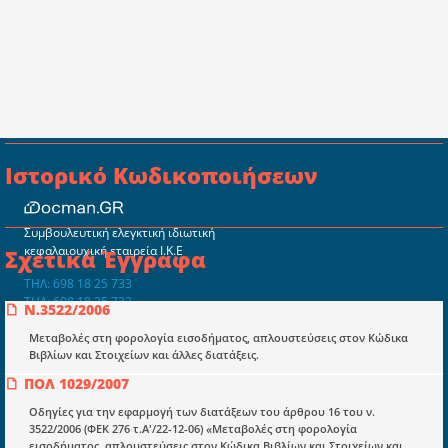
Ιστορικό Κωδικοποιήσεων
Συμβουλευτική ελεγκτική ιδιωτική
κεφαλαιουχική εταιρεία Ι.Κ.Ε
Σχετικά Έγγραφα
ΤΗΛ: 698 18 25 733
ΤΗΛ: 698 18 25 732
Ν.3522/2006
mydocmangr@gmail.com
Docman.gr
Μεταβολές στη φορολογία εισοδήματος, απλουστεύσεις στον Κώδικα
Βιβλίων και Στοιχείων και άλλες διατάξεις.
ΠΟΛ 1029/2007
Ποιοί είμαστε;
Οδηγίες για την εφαρμογή των διατάξεων του άρθρου 16 του ν.
Μια πολυετής εθελοντική προσπάθεια που
3522/2006 (ΦΕΚ 276 τ.Α'/22-12-06) «Μεταβολές στη φορολογία
μετατράπηκε σε επιχειρηματική οντότητα και φιλοδοξεί να συμβάλλει
εισοδήματος, απλουστεύσεις στον Κώδικα Βιβλίων και Στοιχείων και