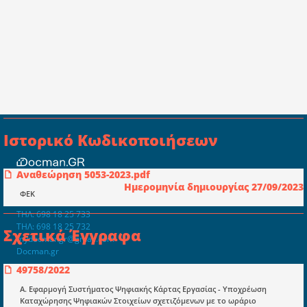
Ιστορικό Κωδικοποιήσεων
Αναθεώρηση 5053-2023.pdf
Συμβουλευτική ελεγκτική ιδιωτική
Ημερομηνία δημιουργίας 27/09/2023
κεφαλαιουχική εταιρεία Ι.Κ.Ε
ΦΕΚ
ΤΗΛ: 698 18 25 733
ΤΗΛ: 698 18 25 732
Σχετικά Έγγραφα
mydocmangr@gmail.com
Docman.gr
49758/2022
Α. Εφαρμογή Συστήματος Ψηφιακής Κάρτας Εργασίας - Υποχρέωση
Ποιοί είμαστε;
Καταχώρησης Ψηφιακών Στοιχείων σχετιζόμενων με το ωράριο