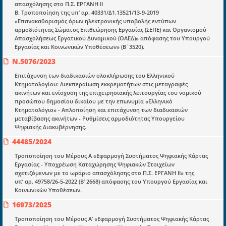
Μια πολυετής εθελοντική προσπάθεια που
απασχόλησης στο Π.Σ. ΕΡΓΑΝΗ ΙΙ
μετατράπηκε σε επιχειρηματική οντότητα και φιλοδοξεί να συμβάλλει
Β. Tροποποίηση της υπ’ αρ. 40331/Δ1.13521/13-9-2019
στην διάδοση της γνώσης.
«Επανακαθορισμός όρων ηλεκτρονικής υποβολής εντύπων
αρμοδιότητας Σώματος Επιθεώρησης Εργασίας (ΣΕΠΕ) και Οργανισμού
Απασχολήσεως Εργατικού Δυναμικού (ΟΑΕΔ)» απόφασης του Υπουργού
Εργασίας και Κοινωνικών Υποθέσεων» (Β΄3520).
Ν.5076/2023
Επιτάχυνση των διαδικασιών ολοκλήρωσης του Ελληνικού
Ενότητες
Κτηματολογίου: Διεκπεραίωση εκκρεμοτήτων στις μεταγραφές
Επικαιρότητα
ακινήτων και ενίσχυση της επιχειρησιακής λειτουργίας του νομικού
προσώπου δημοσίου δικαίου με την επωνυμία «Ελληνικό
E-book
Κτηματολόγιο» - Απλοποίηση και επιτάχυνση των διαδικασιών
μεταβίβασης ακινήτων - Ρυθμίσεις αρμοδιότητας Υπουργείου
Οδηγοί εκκαθάρισης
Ψηφιακής Διακυβέρνησης.
44485/2024
Νόμοι και προεδρικά διατάγματα
Τροποποίηση του Μέρους Α «Εφαρμογή Συστήματος Ψηφιακής Κάρτας
Υπουργικές αποφάσεις
Εργασίας - Υποχρέωση Καταχώρησης Ψηφιακών Στοιχείων
σχετιζόμενων με το ωράριο απασχόλησης στο Π.Σ. ΕΡΓΑΝΗ ΙΙ» της
Νομολογία και Γνωμοδοτήσεις ΝΣΚ
υπ’ αρ. 49758/26-5-2022 (Β’ 2668) απόφασης του Υπουργού Εργασίας και
Κοινωνικών Υποθέσεων.
16973/2025
Πληροφορίες
Είσοδος
Τροποποίηση του Μέρους Α’ «Εφαρμογή Συστήματος Ψηφιακής Κάρτας