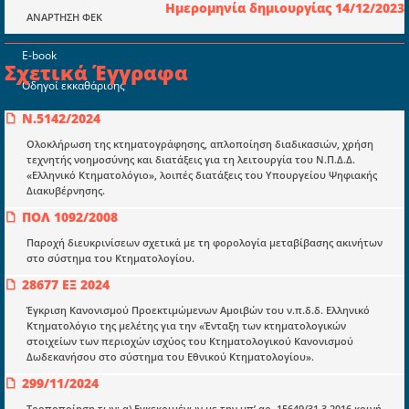
Ημερομηνία δημιουργίας 14/12/2023
ΑΝΑΡΤΗΣΗ ΦΕΚ
Επικαιρότητα
E-book
Σχετικά Έγγραφα
Οδηγοί εκκαθάρισης
Νόμοι και προεδρικά διατάγματα
Ν.5142/2024
Ολοκλήρωση της κτηματογράφησης, απλοποίηση διαδικασιών, χρήση
Υπουργικές αποφάσεις
τεχνητής νοημοσύνης και διατάξεις για τη λειτουργία του Ν.Π.Δ.Δ.
«Ελληνικό Κτηματολόγιο», λοιπές διατάξεις του Υπουργείου Ψηφιακής
Νομολογία και Γνωμοδοτήσεις ΝΣΚ
Διακυβέρνησης.
ΠΟΛ 1092/2008
Πληροφορίες
Παροχή διευκρινίσεων σχετικά με τη φορολογία μεταβίβασης ακινήτων
Είσοδος
στο σύστημα του Κτηματολογίου.
28677 ΕΞ 2024
Εγγραφή
Έγκριση Κανονισμού Προεκτιμώμενων Αμοιβών του ν.π.δ.δ. Ελληνικό
Οδηγίες Εγγραφής
Κτηματολόγιο της μελέτης για την «Ένταξη των κτηματολογικών
στοιχείων των περιοχών ισχύος του Κτηματολογικού Κανονισμού
Βοηθός Αναζήτησης
Δωδεκανήσου στο σύστημα του Εθνικού Κτηματολογίου».
Οροι χρησης ιστοτοπου
299/11/2024
Τροποποίηση των: α) Eγκεκριμένων με την υπ’ αρ. 15649/31.3.2016 κοινή