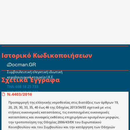
Ιστορικό Κωδικοποιήσεων
Συμβουλευτική ελεγκτική ιδιωτική
κεφαλαιουχική εταιρεία Ι.Κ.Ε
Σχετικά Έγγραφα
ΤΗΛ: 698 18 25 733
ΤΗΛ: 698 18 25 732
N.4403/2016
mydocmangr@gmail.com
Docman.gr
Προσαρμογή της ελληνικής νομοθεσίας στις διατάξεις των άρθρων 19,
20, 29, 30, 33, 35, 40 έως 46 της Οδηγίας 2013/34/ΕΕ σχετικά με «τις
ετήσιες οικονομικές καταστάσεις, τις ενοποιημένες οικονομικές
καταστάσεις και συναφείς εκθέσεις επιχειρήσεων ορισμένων μορφών,
Ποιοί είμαστε;
την τροποποίηση της Οδηγίας 2006/43/ΕΚ του Ευρωπαϊκού
Κοινοβουλίου και του Συμβουλίου και την κατάργηση των Οδηγιών
Μια πολυετής εθελοντική προσπάθεια που