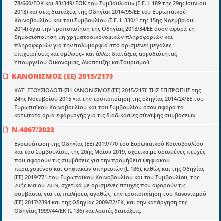
78/660/EOK και 83/349/ ΕΟΚ του Συμβουλίου» (Ε.Ε. L 189 της 29ης Ιουνίου
μετατράπηκε σε επιχειρηματική οντότητα και φιλοδοξεί να συμβάλλει
2013) και στις διατάξεις της Οδηγίας 2014/95/ΕΕ του Ευρωπαϊκού
στην διάδοση της γνώσης.
Κοινοβουλίου και του Συμβουλίου (Ε.Ε. L 330/1 της 15ης Νοεμβρίου
2014) «για την τροποποίηση της Οδηγίας 2013/34/ΕΕ όσον αφορά τη
δημοσιοποίηση μη χρηματοοικονομικών πληροφοριών και
πληροφοριών για την πολυμορφία από ορισμένες μεγάλες
επιχειρήσεις και ομίλους» και άλλες διατάξεις αρμοδιότητας
Υπουργείου Οικονομίας, Ανάπτυξης καιΤουρισμού.
Ενότητες
ΚΑΝΟΝΙΣΜΟΣ (ΕΕ) 2015/2170
Επικαιρότητα
ΚΑΤ' ΕΞΟΥΣΙΟΔΟΤΗΣΗ ΚΑΝΟΝΙΣΜΟΣ (ΕΕ) 2015/2170 ΤΗΣ ΕΠΙΤΡΟΠΗΣ της
24ης Νοεμβρίου 2015 για την τροποποίηση της οδηγίας 2014/24/ΕΕ του
E-book
Ευρωπαϊκού Κοινοβουλίου και του Συμβουλίου όσον αφορά τα
κατώτατα όρια εφαρμογής για τις διαδικασίες σύναψης συμβάσεων
Οδηγοί εκκαθάρισης
Ν.4967/2022
Νόμοι και προεδρικά διατάγματα
Ενσωμάτωση της Οδηγίας (ΕΕ) 2019/770 του Ευρωπαϊκού Κοινοβουλίου
Υπουργικές αποφάσεις
και του Συμβουλίου, της 20ής Μαΐου 2019, σχετικά με ορισμένες πτυχές
που αφορούν τις συμβάσεις για την προμήθεια ψηφιακού
Νομολογία και Γνωμοδοτήσεις ΝΣΚ
περιεχομένου και ψηφιακών υπηρεσιών (L 136), καθώς και της Οδηγίας
(ΕΕ) 2019/771 του Ευρωπαϊκού Κοινοβουλίου και του Συμβουλίου, της
20ής Μαΐου 2019, σχετικά με ορισμένες πτυχές που αφορούν τις
Πληροφορίες
συμβάσεις για τις πωλήσεις αγαθών, την τροποποίηση του Κανονισμού
(ΕΕ) 2017/2394 και της Οδηγίας 2009/22/ΕΚ, και την κατάργηση της
Είσοδος
Οδηγίας 1999/44/ΕΚ (L 136) και λοιπές διατάξεις.