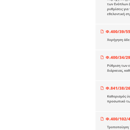
των Ενόπλων Δ
ρυθμίσεις γι
εθελοντική στ
Φ.400/39/55
Χορήγηση άδει
Φ.400/34/2
Ρύθμιση των 
διάρκειας, κα
Φ.841/38/26
Καθορισμός ύ
προσωπικό τω
Φ.400/102/4
Τροποποίηση τ