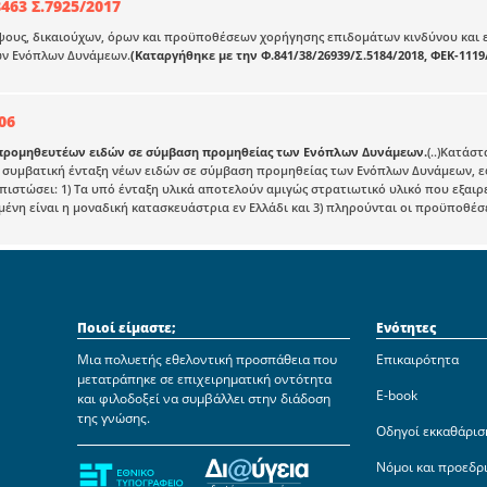
463 Σ.7925/2017
ψους, δικαιούχων, όρων και προϋποθέσεων χορήγησης επιδομάτων κινδύνου και 
ν Ενόπλων Δυνάμεων.
(Καταργήθηκε με την Φ.841/38/26939/Σ.5184/2018, ΦΕΚ-1119/
06
προμηθευτέων ειδών σε σύμβαση προμηθείας των Ενόπλων Δυνάμεων.
(..)Κατάσ
η συμβατική ένταξη νέων ειδών σε σύμβαση προμηθείας των Ενόπλων Δυνάμεων, εφ
απιστώσει: 1) Τα υπό ένταξη υλικά αποτελούν αμιγώς στρατιωτικό υλικό που εξαιρε
ένη είναι η μοναδική κατασκευάστρια εν Ελλάδι και 3) πληρούνται οι προϋποθέσ
Ποιοί είμαστε;
Ενότητες
Μια πολυετής εθελοντική προσπάθεια που
Επικαιρότητα
μετατράπηκε σε επιχειρηματική οντότητα
E-book
και φιλοδοξεί να συμβάλλει στην διάδοση
της γνώσης.
Οδηγοί εκκαθάρισ
Νόμοι και προεδρ