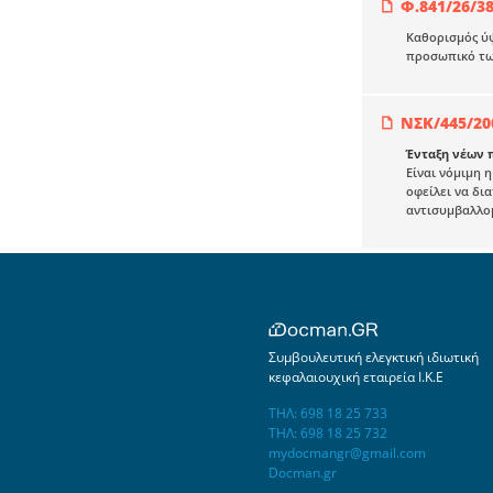
Φ.841/26/38
Καθορισμός ύ
προσωπικό τω
ΝΣΚ/445/20
Ένταξη νέων 
Είναι νόμιμη 
οφείλει να δι
αντισυμβαλλομ
Συμβουλευτική ελεγκτική ιδιωτική
κεφαλαιουχική εταιρεία Ι.Κ.Ε
ΤΗΛ: 698 18 25 733
ΤΗΛ: 698 18 25 732
mydocmangr@gmail.com
Docman.gr