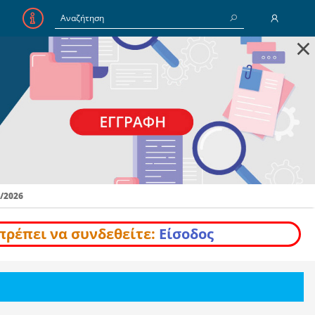
×
E-Mail
Κωδικός
Να με θυμάσαι
/2026
Είσοδος
Ξέχασα τον Κωδικό
πρέπει να συνδεθείτε:
Είσοδος