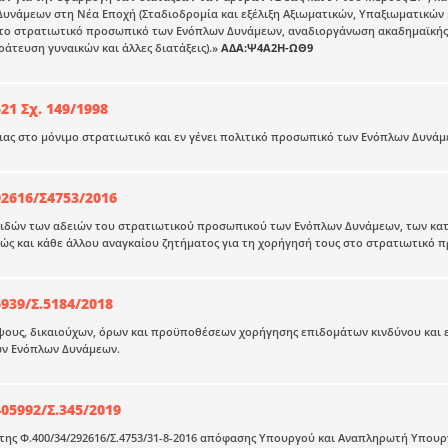
υνάμεων στη Νέα Εποχή (Σταδιοδρομία και εξέλιξη Αξιωματικών, Υπαξιωματικών
α το στρατιωτικό προσωπικό των Ενόπλων Δυνάμεων, αναδιοργάνωση ακαδημαϊκής
ράτευση γυναικών και άλλες διατάξεις).»
ΑΔΑ:Ψ4Α2Η-ΩΘ9
21 Σχ. 149/1998
ας στο μόνιμο στρατιωτικό και εν γένει πολιτικό προσωπικό των Ενόπλων Δυνάμ
92616/Σ4753/2016
ειδών των αδειών του στρατιωτικού προσωπικού των Ενόπλων Δυνάμεων, των κα
θώς και κάθε άλλου αναγκαίου ζητήματος για τη χορήγησή τους στο στρατιωτικό
939/Σ.5184/2018
ψους, δικαιούχων, όρων και προϋποθέσεων χορήγησης επιδομάτων κινδύνου και 
ν Ενόπλων Δυνάμεων.
05992/Σ.345/2019
ης Φ.400/34/292616/Σ.4753/31-8-2016 απόφασης Υπουργού και Αναπληρωτή Υπουρ