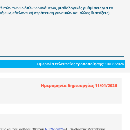
λιτών των Ενόπλων Δυνάμεων, μισθολογικές ρυθμίσεις για το
ων, εθελοντική στράτευση γυναικών και άλλες διατάξεις).
Ημερ/νία τελευταίας τροποποίησης: 10/06/2026
Ημερομηνία δημιουργίας 11/01/2026
αθώς και του άρθρου 300 του
Ν.5265/2026
(Α΄ 3) «Χάρτης Μετάβασης