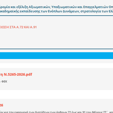
ομία και εξέλιξη Αξιωματικών, Υπαξιωματικών και Επαγγελματιών Οπ
δημαϊκής εκπαίδευσης των Ενόπλων Δυνάμεων, στρατολογία των Ελλήν
ΣΗ ΣΤΑ Α.72 ΚΑΙ Α.91
 Ν.5265-2026.pdf
- ΦΕΚ
26
ν για την εφαρμογή των διατάξεων των άρθρων 72 έως και 91 του Μέρους ΣΤ΄, κ