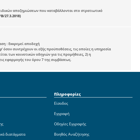
ειδικών αποζημιώσεων που καταβάλλονται στο στρατιωτικό
Β/27.3.2018)
ταση : Εκκρεμεί αποδοχή
’ όσον συντρέχουν οι εξής προϋποθέσεις, τις οποίες η υπηρεσία
ίται των κοινοτικών οδηγιών για τις προμήθειες, 2) η
εις εφαρμογής του όρου 7 της συμβάσεως.
Πληροφορίες
Είσοδος
Εγγραφή
ης
Οδηγίες Εγγραφής
ικά διατάγματα
Βοηθός Αναζήτησης