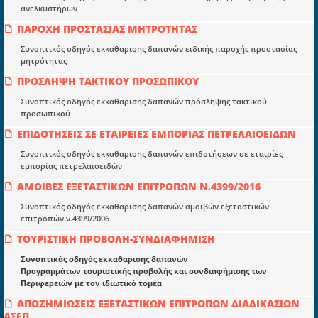
Μια πολυετής εθελοντική προσπάθεια που
ανελκυστήρων
μετατράπηκε σε επιχειρηματική οντότητα και φιλοδοξεί να συμβάλλει
ΠΑΡΟΧΗ ΠΡΟΣΤΑΣΙΑΣ ΜΗΤΡΟΤΗΤΑΣ
στην διάδοση της γνώσης.
Συνοπτικός οδηγός εκκαθαρισης δαπανών ειδικής παροχής προστασίας
μητρότητας
ΠΡΟΣΛΗΨΗ ΤΑΚΤΙΚΟΥ ΠΡΟΣΩΠΙΚΟΥ
Συνοπτικός οδηγός εκκαθαρισης δαπανών πρόσληψης τακτικού
Ενότητες
προσωπικού
Επικαιρότητα
ΕΠΙΔΟΤΗΣΕΙΣ ΣΕ ΕΤΑΙΡΕΙΕΣ ΕΜΠΟΡΙΑΣ ΠΕΤΡΕΛΑΙΟΕΙΔΩΝ
Συνοπτικός οδηγός εκκαθαρισης δαπανών επιδοτήσεων σε εταιρίες
E-book
εμπορίας πετρελαιοειδών
Οδηγοί εκκαθάρισης
ΑΜΟΙΒΕΣ ΕΞΕΤΑΣΤΙΚΩΝ ΕΠΙΤΡΟΠΩΝ Ν.4399/2016
Νόμοι και προεδρικά διατάγματα
Συνοπτικός οδηγός εκκαθαρισης δαπανών αμοιβών εξεταστικών
επιτροπών ν.4399/2006
Υπουργικές αποφάσεις
ΤΟΥΡΙΣΤΙΚΗ ΠΡΟΒΟΛΗ-ΣΥΝΔΙΑΦΗΜΙΣΗ
Νομολογία και Γνωμοδοτήσεις ΝΣΚ
Συνοπτικός οδηγός εκκαθαρισης δαπανών
Προγραμμάτων τουριστικής προβολής και συνδιαφήμισης των
Περιφερειών με τον ιδιωτικό τομέα
Πληροφορίες
ΑΠΟΖΗΜΙΩΣΕΙΣ ΕΞΕΤΑΣΤΙΚΩΝ ΕΠΙΤΡΟΠΩΝ ΔΙΑΔΙΚΑΣΙΩΝ
Είσοδος
ΑΣΕΠ