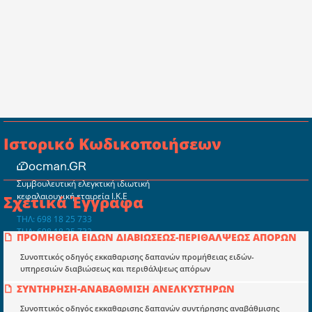
Ιστορικό Κωδικοποιήσεων
Συμβουλευτική ελεγκτική ιδιωτική
κεφαλαιουχική εταιρεία Ι.Κ.Ε
Σχετικά Έγγραφα
ΤΗΛ: 698 18 25 733
ΤΗΛ: 698 18 25 732
ΠΡΟΜΗΘΕΙΑ ΕΙΔΩΝ ΔΙΑΒΙΩΣΕΩΣ-ΠΕΡΙΘΑΛΨΕΩΣ ΑΠΟΡΩΝ
mydocmangr@gmail.com
Docman.gr
Συνοπτικός οδηγός εκκαθαρισης δαπανών προμήθειας ειδών-
υπηρεσιών διαβιώσεως και περιθάλψεως απόρων
ΣΥΝΤΗΡΗΣΗ-ΑΝΑΒΑΘΜΙΣΗ ΑΝΕΛΚΥΣΤΗΡΩΝ
Ποιοί είμαστε;
Συνοπτικός οδηγός εκκαθαρισης δαπανών συντήρησης αναβάθμισης