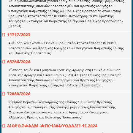
μετατράπηκε σε επιχειρηματική οντότητα και φιλοδοξεί να συμβάλλει
και δημοσιολογιστικού χαρακτήρα για θέματα της Γενικής Γραμματείας
στην διάδοση της γνώσης.
Αποκατάστασης Φυσικών Καταστροφών και Κρατικής Αρωγής του
Υπουργείου Κλιματικής Κρίσης και Πολιτικής Προστασίας στον Γενικό
Γραμματέα Αποκατάστασης Φυσικών Καταστροφών και Κρατικής
Αρωγής του Υπουργείου Κλιματικής Κρίσης και Πολιτικής Προστασίας»
(Β’ 1191).
11717/2023
Ενότητες
Ανάθεση καθηκόντων Γενικού Γραμματέα Αποκατάστασης Φυσικών
Επικαιρότητα
Καταστροφών και Κρατικής Αρωγής του Υπουργείου Κλιματικής Κρίσης
και Πολιτικής Προστασίας.
E-book
65266/2024
Οδηγοί εκκαθάρισης
Σύσταση Τομέα και Γραφείων Κρατικής Αρωγής στη Γενική Διεύθυνση
Κρατικής Αρωγής και Συντονισμού (Γ.Δ.Κ.Α.Σ.) της Γενικής Γραμματείας
Νόμοι και προεδρικά διατάγματα
Αποκατάστασης Φυσικών Καταστροφών και Κρατικής Αρωγής του
Υπουργείου Κλιματικής Κρίσης και Πολιτικής Προστασίας .
Υπουργικές αποφάσεις
72080/2024
Νομολογία και Γνωμοδοτήσεις ΝΣΚ
Ρύθμιση θεμάτων λειτουργίας της Γενικής Διεύθυνσης Κρατικής
Αρωγής και Συντονισμού της Γενικής Γραμματείας Αποκατάστασης
Φυσικών Καταστροφών και Κρατικής Αρωγής του Υπουργείου
Πληροφορίες
Κλιματικής Κρίσης και Πολιτικής Προστασίας.
Είσοδος
ΔΙΟΡΘ.ΣΦΑΛΜ.-ΦΕΚ:1304/ΥΟΔΔ/21.11.2024
Εγγραφή