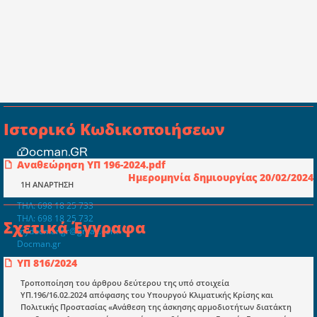
Ιστορικό Κωδικοποιήσεων
Αναθεώρηση ΥΠ 196-2024.pdf
Συμβουλευτική ελεγκτική ιδιωτική
Ημερομηνία δημιουργίας 20/02/2024
κεφαλαιουχική εταιρεία Ι.Κ.Ε
1Η ΑΝΑΡΤΗΣΗ
ΤΗΛ: 698 18 25 733
ΤΗΛ: 698 18 25 732
Σχετικά Έγγραφα
mydocmangr@gmail.com
Docman.gr
ΥΠ 816/2024
Τροποποίηση του άρθρου δεύτερου της υπό στοιχεία
Ποιοί είμαστε;
ΥΠ.196/16.02.2024 απόφασης του Υπουργού Κλιματικής Κρίσης και
Μια πολυετής εθελοντική προσπάθεια που
Πολιτικής Προστασίας «Ανάθεση της άσκησης αρμοδιοτήτων διατάκτη