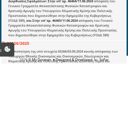
Διορθώσεις Σφαλμάτων: Στην υπ’ αρ. 46464/11.06.2024
απόφαση του
Γενικού Γραμματέα Αποκατάστασης Φυσικών Καταστροφών και
Οδηγίες Εγγραφής
Κρατικής Αρωγής του Υπουργείου Κλιματικής Κρίσης και Πολιτικής
Προστασίας που δημοσιεύθηκε στην Εφημερίδα της Κυβερνήσεως
Βοηθός Αναζήτησης
(ΥΟΔΔ 589),
και Στην υπ’ αρ. 46465/11.06.2024
απόφαση του Γενικού
Γραμματέα Αποκατάστασης Φυσικών Καταστροφών και Κρατικής
Οροι χρησης ιστοτοπου
Αρωγής του Υπουργείου Κλιματικής Κρίσης και Πολιτικής Προστασίας
που δημοσιεύθηκε στην Εφημερίδα της Κυβερνήσεως (ΥΟΔΔ 589)
59326/2025
s
Τροποποίηση της υπό στοιχεία 65266/03.09.2024 κοινής απόφασης των
Υπουργών Εθνικής Οικονομίας και Οικονομικών, Εσωτερικών και
2026
© My Docman
● Designed & Developed
by
SoFar
Κλιματικής Κρίσης και Πολιτικής Προστασίας «Σύσταση Τομέα και
Γραφείων Κρατικής Αρωγής στη Γενική Διεύθυνση Κρατικής Αρωγής και
Συντονισμού (Γ.Δ.Κ.Α.Σ.) της Γενικής Γραμματείας Αποκατάστασης
Φυσικών Καταστροφών και Κρατικής Αρωγής του Υπουργείου
Κλιματικής Κρίσης και Πολιτικής Προστασίας» (Β’ 5021)
13789/2023
Άσκηση αρμοδιοτήτων του Τμήματος Α’ και από τα Τμήματα Β’ και Γ’ της
Διεύθυνσης Κρατικής Αρωγής της Γενικής Γραμματείας Αποκατάστασης
Φυσικών Καταστροφών και Κρατικής Αρωγής του Υπουργείου
Κλιματικής Κρίσης και Πολιτικής Προστασίας.
25030/2025
Ανανέωση συμβάσεων εργασίας προσωπικού Ιδιωτικού Δικαίου