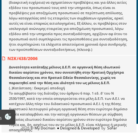
(διακριτική ευχέρεια) να σχηματίσουν προβλέψεις και για άλλες αιτίες
Νόμοι και προεδρικά διατάγματα
εξόδου του προσωπικού τους από την υπηρεσία, όπως είναι οι
προβλέψεις για αποζημίωση προσωπικού σε περίπτωση απόλυσης,
Υπουργικές αποφάσεις
λόγω καταγγελίας από τις εταιρείες των συμβάσεων εργασίας, αρκεί
αυτές να είναι επαρκώς αιτιολογημένες. Εξ άλλου, οι προβλέψεις στον
Νομολογία και Γνωμοδοτήσεις ΝΣΚ
ισολογισμό ανώνυμης εταιρείας για αποζημίωση προσωπικού, λόγω
εξόδου από την υπηρεσία προς συνταξιοδότηση, αρχίζουν αφ ότου το
προσωπικό αυτό συμπληρώνει τις προϋποθέσεις για συνταξιοδότηση,
Πληροφορίες
ήτοι συμπληρώνει τα ελάχιστα απαιτούμενα χρονικά όρια συνδρομής
των προϋποθέσεων συνταξιοδοτήσεως. (πλειοψ.)
Είσοδος
ΝΣΚ/438/2006
Εγγραφή
Δυνατότητα κατάταξης μέλους Δ.Ε.Π. σε οργανική θέση ιδιωτικού
δικαίου αορίστου χρόνου, που συνεστήθη στην Κρατική Ορχήστρα
Οδηγίες Εγγραφής
Θεσσαλονίκης και στο Κρατικό Ωδείο Θεσσαλονίκης, χωρίς να
παραιτηθεί από την θέση και ιδιότητά του ως μέλους Δ.Ε.Π.
Βοηθός Αναζήτησης
(..)Κατάσταση : Εκκρεμεί αποδοχή
Οροι χρησης ιστοτοπου
Το ασυμβίβαστο της διάταξης του άρθρου 6 παρ. 1 εδ. δ’ του Ν
2530/1997, κατά την οποία απαγορεύεται στα μέλη Δ.Ε.Π. των Α.Ε.Ι. να
κατέχουν άλλη πλην του διδακτικού προσωπικού Α.Ε.Ι. ή της θέσης
δικαστικού λειτουργού μόνιμη οργανική θέση στον ευρύτερο δημόσιο
τομέα καταλαμβάνει και την κατοχή οργανικών θέσεων με σύμβαση
s
εργασίας ιδιωτικού δικαίου αορίστου χρόνου στον ευρύτερο δημόσιο
τομέα και, δη, ασχέτως του αν το μέλος Δ.Ε.Π. είναι πλήρους ή μερικής
2026
© My Docman
● Designed & Developed
by
SoFar
απασχόλησης.