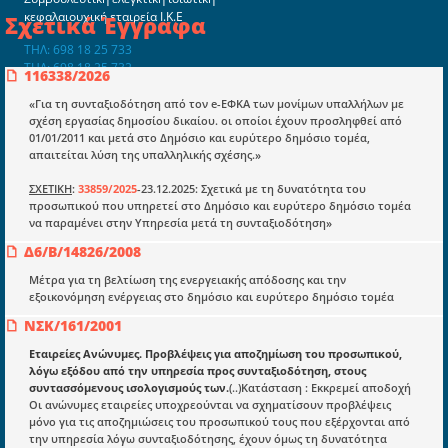
κεφαλαιουχική εταιρεία Ι.Κ.Ε
Σχετικά Έγγραφα
ΤΗΛ: 698 18 25 733
ΤΗΛ: 698 18 25 732
116338/2026
mydocmangr@gmail.com
Docman.gr
«Για τη συνταξιοδότηση από τον e-ΕΦΚΑ των μονίμων υπαλλήλων με
σχέση εργασίας δημοσίου δικαίου. οι οποίοι έχουν προσληφθεί από
01/01/2011 και μετά στο Δημόσιο και ευρύτερο δημόσιο τομέα,
απαιτείται λύση της υπαλληλικής σχέσης.»
Ποιοί είμαστε;
ΣΧΕΤΙΚΗ
:
33859/2025
-23.12.2025: Σχετικά με τη δυνατότητα του
Μια πολυετής εθελοντική προσπάθεια που
προσωπικού που υπηρετεί στο Δημόσιο και ευρύτερο δημόσιο τομέα
μετατράπηκε σε επιχειρηματική οντότητα και φιλοδοξεί να συμβάλλει
να παραμένει στην Υπηρεσία μετά τη συνταξιοδότηση»
στην διάδοση της γνώσης.
Δ6/Β/14826/2008
Μέτρα για τη βελτίωση της ενεργειακής απόδοσης και την
εξοικονόμηση ενέργειας στο δημόσιο και ευρύτερο δημόσιο τομέα
ΝΣΚ/161/2001
Ενότητες
Εταιρείες Ανώνυμες. Προβλέψεις για αποζημίωση του προσωπικού,
Επικαιρότητα
λόγω εξόδου από την υπηρεσία προς συνταξιοδότηση, στους
συντασσόμενους ισολογισμούς των.
(..)Κατάσταση : Εκκρεμεί αποδοχή
E-book
Οι ανώνυμες εταιρείες υποχρεούνται να σχηματίσουν προβλέψεις
μόνο για τις αποζημιώσεις του προσωπικού τους που εξέρχονται από
Οδηγοί εκκαθάρισης
την υπηρεσία λόγω συνταξιοδότησης, έχουν όμως τη δυνατότητα