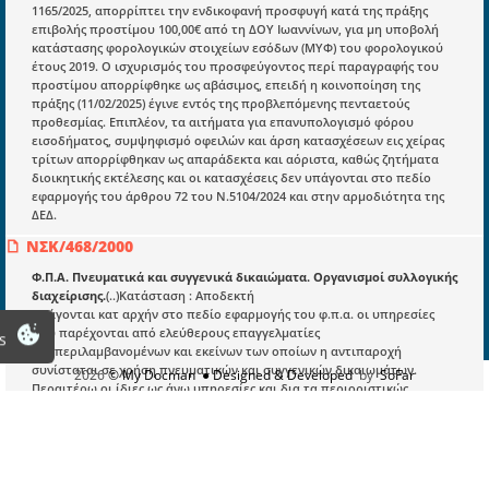
1165/2025, απορρίπτει την ενδικοφανή προσφυγή κατά της πράξης
Νομολογία και Γνωμοδοτήσεις ΝΣΚ
επιβολής προστίμου 100,00€ από τη ΔΟΥ Ιωαννίνων, για μη υποβολή
κατάστασης φορολογικών στοιχείων εσόδων (ΜΥΦ) του φορολογικού
έτους 2019. Ο ισχυρισμός του προσφεύγοντος περί παραγραφής του
Πληροφορίες
προστίμου απορρίφθηκε ως αβάσιμος, επειδή η κοινοποίηση της
πράξης (11/02/2025) έγινε εντός της προβλεπόμενης πενταετούς
Είσοδος
προθεσμίας. Επιπλέον, τα αιτήματα για επανυπολογισμό φόρου
εισοδήματος, συμψηφισμό οφειλών και άρση κατασχέσεων εις χείρας
Εγγραφή
τρίτων απορρίφθηκαν ως απαράδεκτα και αόριστα, καθώς ζητήματα
διοικητικής εκτέλεσης και οι κατασχέσεις δεν υπάγονται στο πεδίο
Οδηγίες Εγγραφής
εφαρμογής του άρθρου 72 του Ν.5104/2024 και στην αρμοδιότητα της
ΔΕΔ.
Βοηθός Αναζήτησης
ΝΣΚ/468/2000
Οροι χρησης ιστοτοπου
Φ.Π.Α. Πνευματικά και συγγενικά δικαιώματα. Οργανισμοί συλλογικής
διαχείρισης.
(..)Κατάσταση : Αποδεκτή
Υπάγονται κατ αρχήν στο πεδίο εφαρμογής του φ.π.α. οι υπηρεσίες
που παρέχονται από ελεύθερους επαγγελματίες
s
συμπεριλαμβανομένων και εκείνων των οποίων η αντιπαροχή
συνίσταται σε χρήση πνευματικών και συγγενικών δικαιωμάτων.
2026
© My Docman
● Designed & Developed
by
SoFar
Περαιτέρω οι ίδιες ως άνω υπηρεσίες και δια τα περιοριστικώς
αναφερόμενα στην διάταξη του άρθρου 18 παρ.1 περ.ιβ του ν.1642/86
πρόσωπα, απαλλάσσονται του φ.π.α. Επομένως και ανεξάρτητα από
τους ειδικότερους ορισμούς του ν.2121/93 περί πνευματικής
ιδιοκτησίας κλπ, η κρίσιμη φορολογική απαλλαγή περιορίζεται στα
όρια τα προβλεπόμενα από την άνω διάταξη του φορολογικού νόμου