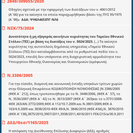
2849/309055/2020
mydocmangr@gmail.com
Docman.gr
Οδηγίες σχετικά με την εφαρμογή των διατάξεων του ν. 4061/2012
(Α΄66) για τα ακίνητα τα οποία παραχωρήθηκαν βάσει της ΠΥΣ 95/1975
(Α΄98)»
ΑΔΑ: ΨΗ6Λ4653ΠΓ-ΝΛ6
Ποιοί είμαστε;
ΝΣΚ/75/2024
Μια πολυετής εθελοντική προσπάθεια που
Δυνατότητα ή μη εξαγοράς ακινήτων κυριότητας του Ταμείου Εθνικού
μετατράπηκε σε επιχειρηματική οντότητα και φιλοδοξεί να συμβάλλει
Στόλου (ΤΕΣ) με βάση τις διατάξεις του ν. 5024/2023.
(...) Τα ακίνητα
στην διάδοση της γνώσης.
κυριότητας της αυτοτελούς δημόσιας υπηρεσίας «Ταμείο Εθνικού
Στόλου» (ΤΕΣ) δεν καταλαμβάνονται από το ρυθμιστικό πεδίο του ν.
5024/2023, επειδή δεν υπάγονται στη διαχειριστική αρμοδιότητα του
Υπουργείου Εθνικής Οικονομίας και Οικονομικών (ομόφωνα).
Ν.3386/2005
Ενότητες
Για την είσοδο, διαμονή και κοινωνική ένταξη υπηκόων τρίτων χωρών
Επικαιρότητα
στην Ελληνική Επικράτεια ΚΩΔΙΚΟΠΟΙΗΣΗ ΝΟΜΟΘΕΣΙΑΣ (Ν.3386/2005
(ΦΕΚ Α΄ 212), όπως τροποποιήθηκε με το Ν. 3448/2006, (ΦΕΚ Α΄ 57), το
E-book
Ν. 3536/2007 (ΦΕΚ Α΄ 42) το Ν. 3613/2007 (ΦΕΚ Α΄ 263)και το ν.3731/2008-
ΦΕΚ 263/ΑΝ.3772/2009,ΦΕΚ Α 112/10.7.2009.και Ν.3801/2009,ΦΕΚ Α
Οδηγοί εκκαθάρισης
163/4.9.2009 και 3838/2010-ΦΕΚ 49/Α,Ν. 3846/2010 (ΦΕΚ Α’66),Ν. 3870/2010
(ΦΕΚ Α’ 138),3875/2010,3907/2011,3938/2011,4018/2011-FEK/215/a/30.9.2011
Νόμοι και προεδρικά διατάγματα
ΔΕΔ/Θεσ/1165/2025
Υπουργικές αποφάσεις
Η απόφαση της Διεύθυνσης Επίλυσης Διαφορών (ΔΕΔ), αριθμός