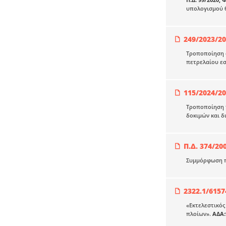
υπολογισμού θ
249/2023/2
Τροποποίηση α
πετρελαίου εσ
115/2024/2
Τροποποίηση τ
δοκιμών και δ
Π.Δ. 374/20
Συμμόρφωση πλ
2322.1/6157
«Εκτελεστικός
πλοίων».
ΑΔΑ: