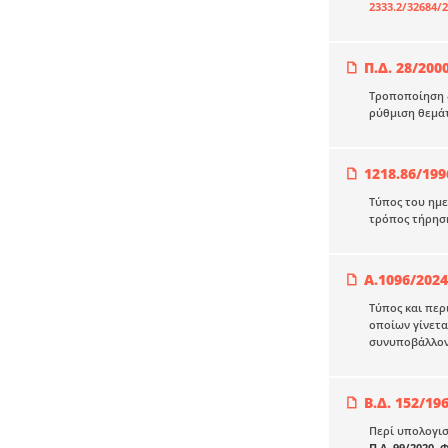
2333.2/32684/
Π.Δ. 28/200
Τροποποίηση δ
ρύθμιση θεμάτ
1218.86/199
Τύπος του ημε
τρόπος τήρησ
Α.1096/2024
Τύπος και περ
οποίων γίνετα
συνυποβάλλον
Β.Δ. 152/19
Περί υπολογι
Π.Δ. 99/2020, 