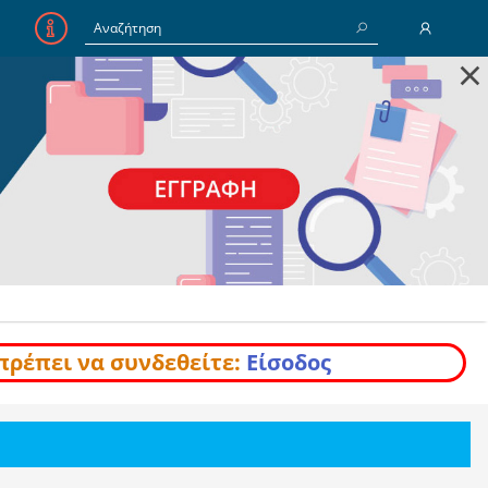
×
E-Mail
Κωδικός
Να με θυμάσαι
Είσοδος
Ξέχασα τον Κωδικό
πρέπει να συνδεθείτε:
Είσοδος