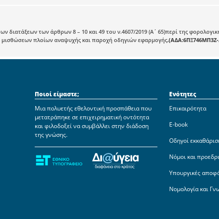
ων διατάξεων των άρθρων 8 – 10 και 49 του ν.4607/2019 (Α΄ 65)περί της φορολογ
 μισθώσεων πλοίων αναψυχής και παροχή οδηγιών εφαρμογής
.(ΑΔΑ:6ΠΞ746ΜΠ3Ζ
Ποιοί είμαστε;
Ενότητες
Μια πολυετής εθελοντική προσπάθεια που
Επικαιρότητα
μετατράπηκε σε επιχειρηματική οντότητα
E-book
και φιλοδοξεί να συμβάλλει στην διάδοση
της γνώσης.
Οδηγοί εκκαθάρισ
Νόμοι και προεδρ
Υπουργικές αποφ
Νομολογία και Γν