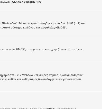
65/2023».
ΑΔΑ:6ΔΝΔ4653ΠΩ-1Φ9
Πλοίων” (Α΄124) όπως τροποποιήθηκε με το Π.Δ. 24/88 (α΄9) και
ιλιακό σύστημα κινδύνου και ασφαλείας (GMDSS).
ικοινωνιών GMDSS, στοιχεία που καταχωρίζονται σ΄ αυτό και
ίας του ν. 27/1975 (Α’ 77) με ξένη σημαία, η διαχείριση των
όμενων, καθώς και καθορισμός δικαιολογητικών εγγράφων που
 διατάξεις του άρθρου 1 του β.δ. 152/1968 «Προϋποθέσεις