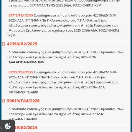
Σχολείων για το σχολικό έτος 2025-2026» όπως συμπληρώθηκε με την
E-book
με αρ. πρωτ. 53716/ΓΔ4/15-05-2025 (ΑΔΑ: 9ΘΖΞ46ΝΚΠΔ-Χ3Μ)
Οδηγοί εκκαθάρισης
53716/ΓΔ4/2025
Συμπληρωματική στην υπό στοιχεία 42338/Δ2/15-04-
Νόμοι και προεδρικά διατάγματα
2025 (ΑΔΑ: 9Τ1Ν46ΝΚΠΔ-ΠΚΑ) εγκύκλιο του Υ.ΠΑΙ.Θ.Α. με θέμα:
«Διαδικασία εισαγωγής μαθητών/τριών στην Α΄ τάξη Γυμνασίου των
Υπουργικές αποφάσεις
Μουσικών Σχολείων για το σχολικό έτος 2025-2026»ΑΔΑ: 9ΘΖΞ46ΝΚΠΔ-
Χ3Μ
Νομολογία και Γνωμοδοτήσεις ΝΣΚ
42358/Δ2/2025
Διαδικασία εισαγωγής των μαθητών/τριών στην Α΄ τάξη Γυμνασίου των
Πληροφορίες
Καλλιτεχνικών Σχολείων για το σχολικό έτος 2025-2026.
ΑΔΑ:6Ι1Ο46ΝΚΠΔ-ΤΝ6
Είσοδος
53722/ΓΔ4/2025
Συμπληρωματική στην υπό στοιχεία 42358/Δ2/15-04-
Εγγραφή
2025 (ΑΔΑ: 6Ι1Ο46ΝΚΠΔ-ΤΝ6) εγκύκλιο του Υ.ΠΑΙ.Θ.Α. με θέμα:
«Διαδικασία εισαγωγής μαθητών/τριών στην Α΄ τάξη Γυμνασίου των
Οδηγίες Εγγραφής
Καλλιτεχνικών Σχολείων για το σχολικό έτος 2025-2026» ΑΔΑ:
9Ψ7Η46ΝΚΠΔ-ΛΒΨ
Βοηθός Αναζήτησης
50019/ΓΔ4/2026
Οροι χρησης ιστοτοπου
Διαδικασία εισαγωγής των μαθητών/τριών στην Α΄ τάξη Γυμνασίου των
Καλλιτεχνικών Σχολείων για το σχολικό έτος 2026-2027 ΑΔΑ:
Ψ3ΤΨ46ΝΚΠΔ-ΦΙΠ
44215/Δ2/2024
s