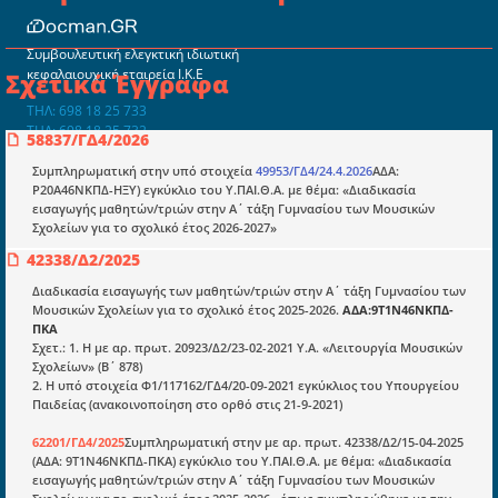
Συμβουλευτική ελεγκτική ιδιωτική
κεφαλαιουχική εταιρεία Ι.Κ.Ε
Σχετικά Έγγραφα
ΤΗΛ: 698 18 25 733
ΤΗΛ: 698 18 25 732
58837/ΓΔ4/2026
mydocmangr@gmail.com
Docman.gr
Συμπληρωματική στην υπό στοιχεία
49953/ΓΔ4/24.4.2026
ΑΔΑ:
Ρ20Α46ΝΚΠΔ-ΗΞΥ) εγκύκλιο του Υ.ΠΑΙ.Θ.Α. με θέμα: «Διαδικασία
εισαγωγής μαθητών/τριών στην Α΄ τάξη Γυμνασίου των Μουσικών
Σχολείων για το σχολικό έτος 2026-2027»
Ποιοί είμαστε;
42338/Δ2/2025
Μια πολυετής εθελοντική προσπάθεια που
μετατράπηκε σε επιχειρηματική οντότητα και φιλοδοξεί να συμβάλλει
Διαδικασία εισαγωγής των μαθητών/τριών στην Α΄ τάξη Γυμνασίου των
στην διάδοση της γνώσης.
Μουσικών Σχολείων για το σχολικό έτος 2025-2026.
ΑΔΑ:9Τ1Ν46ΝΚΠΔ-
ΠΚΑ
Σχετ.: 1. Η με αρ. πρωτ. 20923/Δ2/23-02-2021 Υ.Α. «Λειτουργία Μουσικών
Σχολείων» (Β΄ 878)
2. Η υπό στοιχεία Φ1/117162/ΓΔ4/20-09-2021 εγκύκλιος του Υπουργείου
Παιδείας (ανακοινοποίηση στο ορθό στις 21-9-2021)
Ενότητες
62201/ΓΔ4/2025
Συμπληρωματική στην με αρ. πρωτ. 42338/Δ2/15-04-2025
(ΑΔΑ: 9Τ1Ν46ΝΚΠΔ-ΠΚΑ) εγκύκλιο του Υ.ΠΑΙ.Θ.Α. με θέμα: «Διαδικασία
Επικαιρότητα
εισαγωγής μαθητών/τριών στην Α΄ τάξη Γυμνασίου των Μουσικών