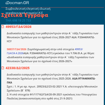
Συμβουλευτική ελεγκτική ιδιωτική
κεφαλαιουχική εταιρεία Ι.Κ.Ε
Σχετικά Έγγραφα
ΤΗΛ: 698 18 25 733
ΤΗΛ: 698 18 25 732
49953/ΓΔ4/2026
mydocmangr@gmail.com
Docman.gr
Διαδικασία εισαγωγής των μαθητών/τριών στην Α΄ τάξη Γυμνασίου των
Μουσικών Σχολείων για το σχολικό έτος 2026-2027 ΑΔΑ: Ρ20Α46ΝΚΠΔ-
ΗΞΥ
Ποιοί είμαστε;
58837/ΓΔ4/2026
:Συμπληρωματική στην υπό στοιχεία
49953/
ΓΔ4/24.4.2026
ΑΔΑ: Ρ20Α46ΝΚΠΔ-ΗΞΥ) εγκύκλιο του Υ.ΠΑΙ.Θ.Α. με θέμα:
Μια πολυετής εθελοντική προσπάθεια που
«Διαδικασία εισαγωγής μαθητών/τριών στην Α΄ τάξη Γυμνασίου των
μετατράπηκε σε επιχειρηματική οντότητα και φιλοδοξεί να συμβάλλει
Μουσικών Σχολείων για το σχολικό έτος 2026-2027»
στην διάδοση της γνώσης.
42338/Δ2/2025
Διαδικασία εισαγωγής των μαθητών/τριών στην Α΄ τάξη Γυμνασίου των
Μουσικών Σχολείων για το σχολικό έτος 2025-2026.
ΑΔΑ:9Τ1Ν46ΝΚΠΔ-
ΠΚΑ
Σχετ.: 1. Η με αρ. πρωτ. 20923/Δ2/23-02-2021 Υ.Α. «Λειτουργία Μουσικών
Ενότητες
Σχολείων» (Β΄ 878)
2. Η υπό στοιχεία Φ1/117162/ΓΔ4/20-09-2021 εγκύκλιος του Υπουργείου
Επικαιρότητα
Παιδείας (ανακοινοποίηση στο ορθό στις 21-9-2021)
E-book