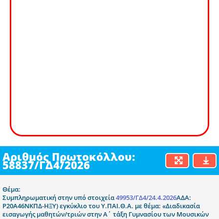
Αριθμός Πρωτοκόλλου:
58837/ΓΔ4/2026
Θέμα:
Συμπληρωματική στην υπό στοιχεία
49953/ΓΔ4/24.4.2026
ΑΔΑ:
Ρ20Α46ΝΚΠΔ-ΗΞΥ) εγκύκλιο του Υ.ΠΑΙ.Θ.Α. με θέμα: «Διαδικασία
εισαγωγής μαθητών/τριών στην Α΄ τάξη Γυμνασίου των Μουσικών