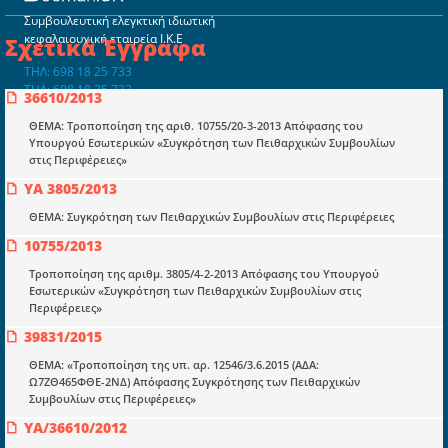
Συμβουλευτική ελεγκτική ιδιωτική
κεφαλαιουχική εταιρεία Ι.Κ.Ε
Σχετικά Έγγραφα
ΤΗΛ: 698 18 25 733
ΤΗΛ: 698 18 25 732
36610/2013
mydocmangr@gmail.com
Docman.gr
ΘΕΜΑ: Τροποποίηση της αριθ. 10755/20-3-2013 Απόφασης του
Υπουργού Εσωτερικών «Συγκρότηση των Πειθαρχικών Συμβουλίων
στις Περιφέρειες»
Ποιοί είμαστε;
ΥΑ 3805/2013
Μια πολυετής εθελοντική προσπάθεια που
ΘΕΜΑ: Συγκρότηση των Πειθαρχικών Συμβουλίων στις Περιφέρειες
μετατράπηκε σε επιχειρηματική οντότητα και φιλοδοξεί να συμβάλλει
10755/2013
στην διάδοση της γνώσης.
Tροποποίηση της αριθµ. 3805/4-2-2013 Απόφασης του Υπουργού
Εσωτερικών «Συγκρότηση των Πειθαρχικών Συμβουλίων στις
Περιφέρειες»
39831/2015
Ενότητες
ΘΕΜΑ: «Τροποποίηση της υπ. αρ. 12546/3.6.2015 (ΑΔΑ:
Ω7ΖΘ465ΦΘΕ-2ΝΔ) Απόφασης Συγκρότησης των Πειθαρχικών
Επικαιρότητα
Συμβουλίων στις Περιφέρειες»
E-book
YA/36610/2012