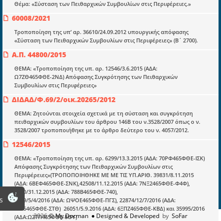
Οδηγοί εκκαθάρισης
Θέμα: «Σύσταση των Πειθαρχικών Συμβουλίων στις Περιφέρειες.»
60008/2021
Νόμοι και προεδρικά διατάγματα
Τροποποίηση της υπ’ αρ. 36610/24.09.2012 υπουργικής απόφασης
Υπουργικές αποφάσεις
«Σύσταση των Πειθαρχικών Συμβουλίων στις Περιφέρειες» (Β΄ 2700).
Νομολογία και Γνωμοδοτήσεις ΝΣΚ
Α.Π. 44800/2015
ΘΕΜΑ: «Τροποποίηση της υπ. αρ. 12546/3.6.2015 (ΑΔΑ:
Ω7ΖΘ465ΦΘΕ-2ΝΔ) Απόφασης Συγκρότησης των Πειθαρχικών
Πληροφορίες
Συμβουλίων στις Περιφέρειες»
Είσοδος
ΔΙΔΑΔ/Φ.69/2/οικ.20265/2012
Εγγραφή
ΘΕΜΑ: Ζητούνται στοιχεία σχετικά με τη σύσταση και συγκρότηση
πειθαρχικών συμβουλίων του άρθρου 146Β του ν.3528/2007 όπως ο ν.
Οδηγίες Εγγραφής
3528/2007 τροποποιήθηκε με το άρθρο δεύτερο του ν. 4057/2012.
12546/2015
Βοηθός Αναζήτησης
ΘΕΜΑ: «Τροποποίηση της υπ. αρ. 6299/13.3.2015 (ΑΔΑ: 70ΡΦ465ΦΘΕ-ΙΣΚ)
Οροι χρησης ιστοτοπου
Απόφασης Συγκρότησης των Πειθαρχικών Συμβουλίων στις
Περιφέρειες»(ΤΡΟΠΟΠΟΙΗΘΗΚΕ ΜΕ ΜΕ ΤΙΣ ΥΠ.ΑΡΙΘ. 39831/8.11.2015
(ΑΔΑ: 6ΒΕΦ465ΦΘΕ-ΣΝΚ),42508/11.12.2015 (ΑΔΑ: 7ΝΞ2465ΦΘΕ-Φ4Φ),
4800/31.12.2015 (ΑΔΑ: 788Β465ΦΘΕ-740),
s
8979/5/4/2016 (ΑΔΑ: ΩΨΟΕ465ΦΘΕ-ΠΓΣ), 22874/12/7/2016 (ΑΔΑ:
7666465ΦΘΕ-ΣΤΘ) 26051/5.9.2016 (ΑΔΑ: 6ΞΠΖ465ΦΘΕ-ΚΒΔ) και 35995/2016
2026
© My Docman
● Designed & Developed
by
SoFar
(ΑΔΑ:ΩΖΤΠ465ΦΘΕ-8ΘΥ)