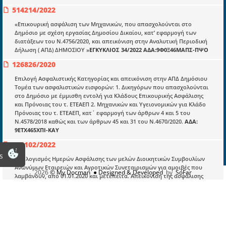
Νομολογία και Γνωμοδοτήσεις ΝΣΚ
514214/2022
«Επικουρική ασφάλιση των Μηχανικών, που απασχολούνται στο
Δημόσιο με σχέση εργασίας Δημοσίου Δικαίου, κατ’ εφαρμογή των
Πληροφορίες
διατάξεων του Ν.4756/2020, και απεικόνιση στην Αναλυτική Περιοδική
Είσοδος
Δήλωση ( ΑΠΔ) ΔΗΜΟΣΙΟΥ »
ΕΓΚΥΚΛΙΟΣ 34/2022 ΑΔΑ:9Φ0Ξ46ΜΑΠΣ-ΠΨΟ
126826/2020
Εγγραφή
Επιλογή Ασφαλιστικής Κατηγορίας και απεικόνιση στην ΑΠΔ Δημόσιου
Οδηγίες Εγγραφής
Τομέα των ασφαλιστικών εισφορών: 1. Δικηγόρων που απασχολούνται
στο Δημόσιο με έμμισθη εντολή για Kλάδους Επικουρικής Ασφάλισης
Βοηθός Αναζήτησης
και Πρόνοιας του τ. ΕΤΕΑΕΠ 2. Μηχανικών και Υγειονομικών για Kλάδο
Πρόνοιας του τ. ΕΤΕΑΕΠ, κατ΄ εφαρμογή των άρθρων 4 και 5 του
Οροι χρησης ιστοτοπου
Ν.4578/2018 καθώς και των άρθρων 45 και 31 του Ν.4670/2020.
ΑΔΑ:
9ΕΤΧ465ΧΠΙ-ΚΑΥ
588102/2022
s
Υπολογισμός Ημερών Ασφάλισης των μελών Διοικητικών Συμβουλίων
Ανωνύμων Εταιρειών και Αγροτικών Συνεταιρισμών για αμοιβές που
2026
© My Docman
● Designed & Developed
by
SoFar
λαμβάνουν, από 01.01.2020 και μετέπειτα. Απεικόνιση της ασφάλισης
στην Αναλυτική Περιοδική Δήλωση (Α.Π.Δ.) e – Ε.Φ.Κ.Α. Κοινών
Επιχειρήσεων.
ΕΓΚΥΚΛΙΟΣ 40/2022 ΑΔΑ:6Θ4Γ46ΜΑΠΣ-ΠΝΙ
172607/2024
‣ Καταβολή Πόρου υπέρ e - Ε.Φ.Κ.Α. των απασχολούμενων