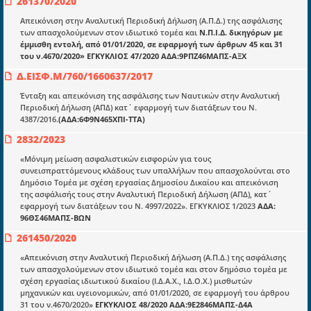
261370/2020
mydocmangr@gmail.com
Docman.gr
Απεικόνιση στην Αναλυτική Περιοδική Δήλωση (Α.Π.Δ.) της ασφάλισης
των απασχολούμενων στον ιδιωτικό τομέα και
Ν.Π.Ι.Δ. δικηγόρων με
έμμισθη εντολή, από 01/01/2020, σε εφαρμογή των άρθρων 45 και 31
του ν.4670/2020» ΕΓΚΥΚΛΙΟΣ 47/2020​ ΑΔΑ:9ΡΠΖ46ΜΑΠΣ-ΑΞΧ
Ποιοί είμαστε;
Δ.ΕΙΣΦ.Μ/760/1660637/2017
Μια πολυετής εθελοντική προσπάθεια που
μετατράπηκε σε επιχειρηματική οντότητα και φιλοδοξεί να συμβάλλει
Ένταξη και απεικόνιση της ασφάλισης των Ναυτικών στην Αναλυτική
στην διάδοση της γνώσης.
Περιοδική Δήλωση (ΑΠΔ) κατ΄ εφαρμογή των διατάξεων του Ν.
4387/2016.
(ΑΔΑ:6Φ9Ν465ΧΠΙ-ΤΤΑ)
2832/2023
«Μόνιμη μείωση ασφαλιστικών εισφορών για τους
συνεισπραττόμενους κλάδους των υπαλλήλων που απασχολούνται στο
Δημόσιο Τομέα με σχέση εργασίας Δημοσίου Δικαίου και απεικόνιση
Ενότητες
της ασφάλισής τους στην Αναλυτική Περιοδική Δήλωση (ΑΠΔ), κατ΄
Επικαιρότητα
εφαρμογή των διατάξεων του Ν. 4997/2022». ΕΓΚΥΚΛΙΟΣ 1/2023
ΑΔΑ:
96ΘΣ46ΜΑΠΣ-ΒΩΝ
E-book
261450/2020
Οδηγοί εκκαθάρισης
«Απεικόνιση στην Αναλυτική Περιοδική Δήλωση (Α.Π.Δ.) της ασφάλισης
των απασχολούμενων στον ιδιωτικό τομέα και στον δημόσιο τομέα με
Νόμοι και προεδρικά διατάγματα
σχέση εργασίας ιδιωτικού δικαίου (Ι.Δ.Α.Χ., Ι.Δ.Ο.Χ.) μισθωτών
μηχανικών και υγειονομικών, από 01/01/2020, σε εφαρμογή του άρθρου
Υπουργικές αποφάσεις
31 του ν.4670/2020»
ΕΓΚΥΚΛΙΟΣ 48/2020
ΑΔΑ:9Ε2846ΜΑΠΣ-Δ4Α