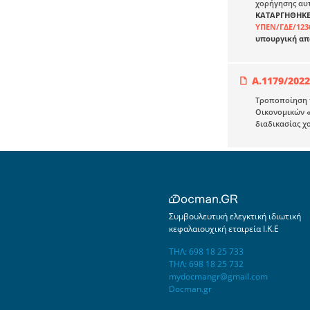
χορήγησης αυ
ΚΑΤΑΡΓΗΘΗΚΕ
ΥΠΕΝ/ΓΔΕ/123
υπουργική απ
Α.1179/2022
Τροποποίηση 
Οικονομικών «
διαδικασίας χο
Συμβουλευτική ελεγκτική ιδιωτική
κεφαλαιουχική εταιρεία Ι.Κ.Ε
ΤΗΛ: 698 18 25 733
ΤΗΛ: 698 18 25 732
mydocmangr@gmail.com
Docman.gr