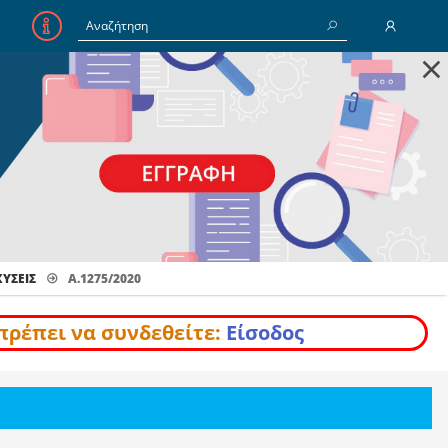
×
E-Mail
Κωδικός
Να με θυμάσαι
ΎΣΕΙΣ
Α.1275/2020
Είσοδος
Ξέχασα τον Κωδικό
πρέπει να συνδεθείτε:
Είσοδος