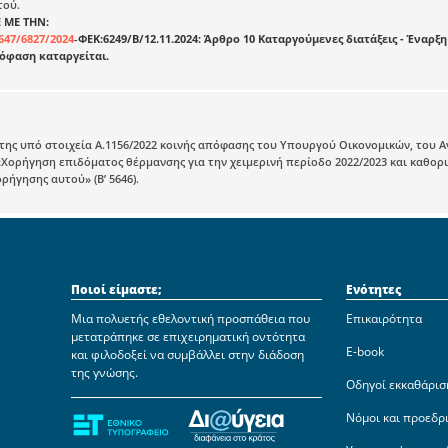
τού.
 ΜΕ ΤΗΝ:
647/6827/2024
-
ΦΕΚ:6249/Β/12.11.2024: Άρθρο 10 Καταργούμενες διατάξεις - Έναρξη 
όφαση καταργείται.
της υπό στοιχεία Α.1156/2022 κοινής απόφασης του Υπουργού Οικονομικών, του
Χορήγηση επιδόματος θέρμανσης για την χειμερινή περίοδο 2022/2023 και καθορ
ρήγησης αυτού» (Β’ 5646).
Ποιοί είμαστε;
Ενότητες
Μια πολυετής εθελοντική προσπάθεια που
Επικαιρότητα
μετατράπηκε σε επιχειρηματική οντότητα
E-book
και φιλοδοξεί να συμβάλλει στην διάδοση
της γνώσης.
Οδηγοί εκκαθάρισ
Νόμοι και προεδρ