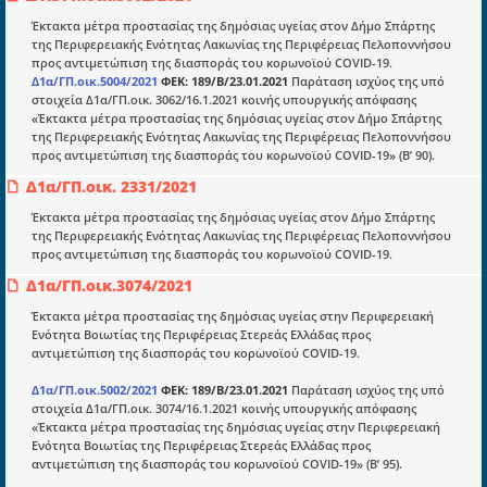
mydocmangr@gmail.com
Docman.gr
Έκτακτα μέτρα προστασίας της δημόσιας υγείας στον Δήμο Σπάρτης
της Περιφερειακής Ενότητας Λακωνίας της Περιφέρειας Πελοποννήσου
προς αντιμετώπιση της διασποράς του κορωνοϊού COVID-19.
Δ1α/ΓΠ.οικ.5004/2021
ΦΕΚ: 189/B/23.01.2021
Παράταση ισχύος της υπό
Ποιοί είμαστε;
στοιχεία Δ1α/ΓΠ.οικ. 3062/16.1.2021 κοινής υπουργικής απόφασης
«Έκτακτα μέτρα προστασίας της δημόσιας υγείας στον Δήμο Σπάρτης
Μια πολυετής εθελοντική προσπάθεια που
της Περιφερειακής Ενότητας Λακωνίας της Περιφέρειας Πελοποννήσου
μετατράπηκε σε επιχειρηματική οντότητα και φιλοδοξεί να συμβάλλει
προς αντιμετώπιση της διασποράς του κορωνοϊού COVID-19» (Β’ 90).
στην διάδοση της γνώσης.
Δ1α/ΓΠ.οικ. 2331/2021
Έκτακτα μέτρα προστασίας της δημόσιας υγείας στον Δήμο Σπάρτης
της Περιφερειακής Ενότητας Λακωνίας της Περιφέρειας Πελοποννήσου
προς αντιμετώπιση της διασποράς του κορωνοϊού COVID-19.
Ενότητες
Δ1α/ΓΠ.οικ.3074/2021
Επικαιρότητα
Έκτακτα μέτρα προστασίας της δημόσιας υγείας στην Περιφερειακή
Ενότητα Βοιωτίας της Περιφέρειας Στερεάς Ελλάδας προς
E-book
αντιμετώπιση της διασποράς του κορωνοϊού COVID-19.
Οδηγοί εκκαθάρισης
Δ1α/ΓΠ.οικ.5002/2021
ΦΕΚ: 189/Β/23.01.2021
Παράταση ισχύος της υπό
στοιχεία Δ1α/ΓΠ.οικ. 3074/16.1.2021 κοινής υπουργικής απόφασης
Νόμοι και προεδρικά διατάγματα
«Έκτακτα μέτρα προστασίας της δημόσιας υγείας στην Περιφερειακή
Ενότητα Βοιωτίας της Περιφέρειας Στερεάς Ελλάδας προς
Υπουργικές αποφάσεις
αντιμετώπιση της διασποράς του κορωνοϊού COVID-19» (Β’ 95).