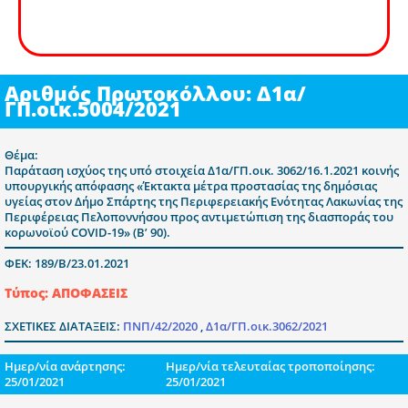
Αριθμός Πρωτοκόλλου: Δ1α/
ΓΠ.οικ.5004/2021
Θέμα:
Παράταση ισχύος της υπό στοιχεία Δ1α/ΓΠ.οικ. 3062/16.1.2021 κοινής
υπουργικής απόφασης «Έκτακτα μέτρα προστασίας της δημόσιας
υγείας στον Δήμο Σπάρτης της Περιφερειακής Ενότητας Λακωνίας της
Περιφέρειας Πελοποννήσου προς αντιμετώπιση της διασποράς του
κορωνοϊού COVID-19» (Β’ 90).
ΦΕΚ: 189/Β/23.01.2021
Τύπος: ΑΠΟΦΑΣΕΙΣ
ΣΧΕΤΙΚΕΣ ΔΙΑΤΑΞΕΙΣ:
ΠΝΠ/42/2020
,
Δ1α/ΓΠ.οικ.3062/2021
Ημερ/νία ανάρτησης:
Ημερ/νία τελευταίας τροποποίησης:
25/01/2021
25/01/2021