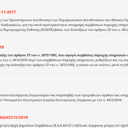
-11-2017
 των Προϊστάμενων Διεύθυνσης των Περιφερειακών Διευθύνσεων του Εθνικού Οργ
 διαδικασιών, για την κατά προτεραιότητα υπογραφή συμβάσεων παροχής υπηρεσ
ς Περιορισμένης Ευθύνης (ΚΟΙΣΠΕ) βάσει των διατάξεων του άρθρου 20 του ν. 4412
19
ταξης του άρθρου 37 του ν. 2072/1992, που αφορά συμβάσεις παροχής υπηρεσιών 
άξεις του ν. 4412/2016 περί των συμβάσεων παροχής υπηρεσιών, ρυθμίζουν και τις
ς της διάταξης του άρθρου 37 του ν. 2072/1992, η οποία ως εκ τούτου, μετά τη θέ
οπών διενέργειας διαγωνισμών και παραλαβής των προμηθειών αγαθών και υπηρε
 Υπουργείου Εσωτερικών (τομέας Εσωτερικών), σύμφωνα με τον ν. 4412/2016.
ΑΔΗΣΥ/3/2019
άρτητη Αρχή Δημοσίων Συμβάσεων (Ε.Α.Α.ΔΗ.ΣΥ.) εξέδωσε σύμφωνη γνώμη επί σχ