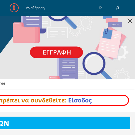
×
E-Mail
Κωδικός
Να με θυμάσαι
ΙΩΝ
Είσοδος
Ξέχασα τον Κωδικό
πρέπει να συνδεθείτε:
Είσοδος
ΙΩΝ