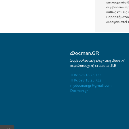
επικουρικών δ
συμβάσεων προ
καθώς και τις
Παραρτήματος,
διασφαλιστεί 
Συμβουλευτική ελεγκτική ιδιωτική
κεφαλαιουχική εταιρεία Ι.Κ.Ε
ΤΗΛ: 698 18 25 733
ΤΗΛ: 698 18 25 732
mydocmangr@gmail.com
Docman.gr