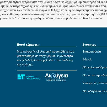
ραστηριοτήτων αγορών από την Εθνική Κεντρική Αρχή Προμηθειών Υγείας (Ε.Κ.Α.
μήθειας ιατροτεχνολογικών, υγειονομικών και φαρμακευτικών αγαθών στο πλαίσιο 
 υποχρεώσεις των αναθετουσών αρχών. Η Αρχή προέβη σε συγκεκριμένες παρατηρή
 τον καθορισμό του ανώτατου ορίου δαπανών για εξαιρούμενες προμήθειες (60.0
η ασφάλεια δικαίου και η ομαλή μετάβαση των προμηθειών σε εθνικό επίπεδο.
Ποιοί είμαστε;
Ενότητες
Μια πολυετής εθελοντική προσπάθεια που
Επικαιρότητα
μετατράπηκε σε επιχειρηματική οντότητα
E-book
και φιλοδοξεί να συμβάλλει στην διάδοση
της γνώσης.
Οδηγοί εκκαθάρισ
Νόμοι και προεδρ
Υπουργικές αποφ
Νομολογία και Γν