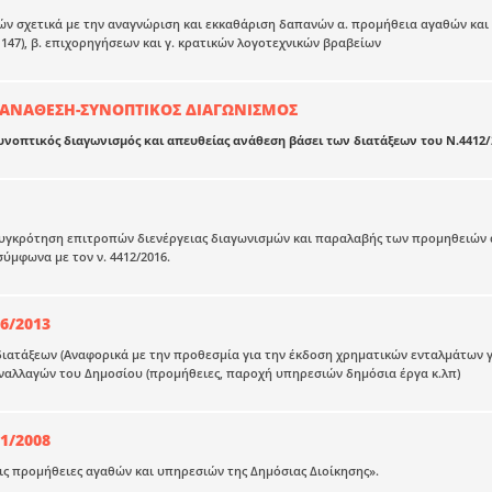
ν σχετικά με την αναγνώριση και εκκαθάριση δαπανών α. προμήθεια αγαθών και 
' 147), β. επιχορηγήσεων και γ. κρατικών λογοτεχνικών βραβείων
 ΑΝΑΘΕΣΗ-ΣΥΝΟΠΤΙΚΟΣ ΔΙΑΓΩΝΙΣΜΟΣ
υνοπτικός διαγωνισμός και απευθείας ανάθεση βάσει των διατάξεων του Ν.4412/
συγκρότηση επιτροπών διενέργειας διαγωνισμών και παραλαβής των προμηθειών 
σύμφωνα με τον ν. 4412/2016.
26/2013
διατάξεων (Αναφορικά με την προθεσμία για την έκδοση χρηματικών ενταλμάτων
αλλαγών του Δημοσίου (προμήθειες, παροχή υπηρεσιών δημόσια έργα κ.λπ)
1/2008
ις προμήθειες αγαθών και υπηρεσιών της Δημόσιας Διοίκησης».