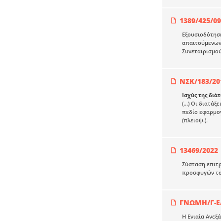
1389/425/09
Εξουσιοδότηση
απαιτούμενων
Συνεταιρισμού
ΝΣΚ/183/20
Ισχύς της διά
(...) Οι διατ
πεδίο εφαρμογή
(πλειοψ.).
13469/2022
Σύσταση επιτρ
προσφυγών του
ΓΝΩΜΗ/Γ-Ε
Η Ενιαία Ανεξ