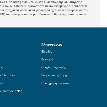
Π.Υ.). Η απόφαση ρυθμίζει θέματα ομαδοποίησης και υπαγωγής
του Ν. 4412/2016, ορίζοντας το πεδίο εφαρμογής, τις εξαιρέσεις,
σεις τεχνικού και νομικού χαρακτήρα σχετικά με την ορολογία του
00€) και τη σαφήνεια των μεταβατικών ρυθμίσεων, προκειμένου να
Πληροφορίες
Είσοδος
Εγγραφή
ης
Οδηγίες Εγγραφής
ικά διατάγματα
Βοηθός Αναζήτησης
άσεις
Οροι χρησης ιστοτοπου
ωμοδοτήσεις ΝΣΚ