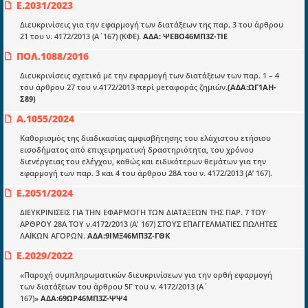
Ε.2031/2023
mydocmangr@gmail.com
Docman.gr
Διευκρινίσεις για την εφαρμογή των διατάξεων της παρ. 3 του άρθρου
21 του ν. 4172/2013 (Α΄167) (ΚΦΕ).
ΑΔΑ: ΨΕΒΟ46ΜΠ3Ζ-ΤΙΕ
ΠΟΛ.1088/2016
Ποιοί είμαστε;
Διευκρινίσεις σχετικά με την εφαρμογή των διατάξεων των παρ. 1 – 4
Μια πολυετής εθελοντική προσπάθεια που
του άρθρου 27 του ν.4172/2013 περί μεταφοράς ζημιών.
(ΑΔΑ:ΩΓ1ΑΗ-
μετατράπηκε σε επιχειρηματική οντότητα και φιλοδοξεί να συμβάλλει
Σ89)
στην διάδοση της γνώσης.
Α.1055/2024
Καθορισμός της διαδικασίας αμφισβήτησης του ελάχιστου ετήσιου
εισοδήματος από επιχειρηματική δραστηριότητα, του χρόνου
διενέργειας του ελέγχου, καθώς και ειδικότερων θεμάτων για την
εφαρμογή των παρ. 3 και 4 του άρθρου 28Α του ν. 4172/2013 (Α’ 167).
Ενότητες
Ε.2051/2024
Επικαιρότητα
ΔΙΕΥΚΡΙΝΙΣΕΙΣ ΓΙΑ ΤΗΝ ΕΦΑΡΜΟΓΗ ΤΩΝ ΔΙΑΤΑΞΕΩΝ ΤΗΣ ΠΑΡ. 7 ΤΟΥ
ΑΡΘΡΟΥ 28Α ΤΟΥ ν.4172/2013 (Α' 167) ΣΤΟΥΣ ΕΠΑΓΓΕΛΜΑΤΙΕΣ ΠΩΛΗΤΕΣ
E-book
ΛΑΪΚΩΝ ΑΓΟΡΩΝ.
ΑΔΑ:9ΙΜΞ46ΜΠ3Ζ-ΓΘΚ
Οδηγοί εκκαθάρισης
Ε.2029/2022
Νόμοι και προεδρικά διατάγματα
«Παροχή συμπληρωματικών διευκρινίσεων για την ορθή εφαρμογή
των διατάξεων του άρθρου 5Γ του ν. 4172/2013 (Α΄
Υπουργικές αποφάσεις
167)»
ΑΔΑ:69ΩΡ46ΜΠ3Ζ-ΨΨ4