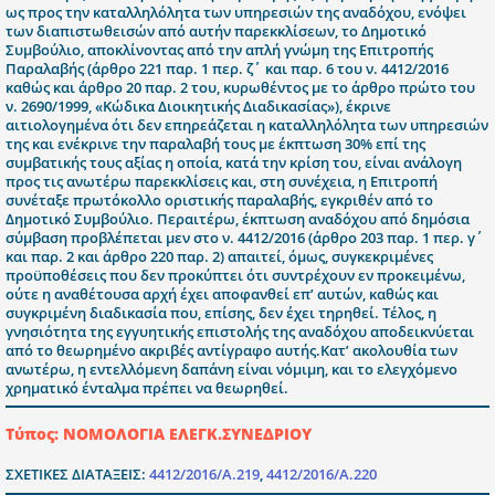
ως προς την καταλληλόλητα των υπηρεσιών της αναδόχου, ενόψει
των διαπιστωθεισών από αυτήν παρεκκλίσεων, το Δημοτικό
Συμβούλιο, αποκλίνοντας από την απλή γνώμη της Επιτροπής
Παραλαβής (άρθρο 221 παρ. 1 περ. ζ΄ και παρ. 6 του ν. 4412/2016
καθώς και άρθρο 20 παρ. 2 του, κυρωθέντος με το άρθρο πρώτο του
ν. 2690/1999, «Κώδικα Διοικητικής Διαδικασίας»), έκρινε
αιτιολογημένα ότι δεν επηρεάζεται η καταλληλόλητα των υπηρεσιών
της και ενέκρινε την παραλαβή τους με έκπτωση 30% επί της
συμβατικής τους αξίας η οποία, κατά την κρίση του, είναι ανάλογη
προς τις ανωτέρω παρεκκλίσεις και, στη συνέχεια, η Επιτροπή
συνέταξε πρωτόκολλο οριστικής παραλαβής, εγκριθέν από το
Δημοτικό Συμβούλιο. Περαιτέρω, έκπτωση αναδόχου από δημόσια
σύμβαση προβλέπεται μεν στο ν. 4412/2016 (άρθρο 203 παρ. 1 περ. γ΄
και παρ. 2 και άρθρο 220 παρ. 2) απαιτεί, όμως, συγκεκριμένες
προϋποθέσεις που δεν προκύπτει ότι συντρέχουν εν προκειμένω,
ούτε η αναθέτουσα αρχή έχει αποφανθεί επ’ αυτών, καθώς και
συγκριμένη διαδικασία που, επίσης, δεν έχει τηρηθεί. Τέλος, η
γνησιότητα της εγγυητικής επιστολής της αναδόχου αποδεικνύεται
από το θεωρημένο ακριβές αντίγραφο αυτής.Κατ’ ακολουθία των
ανωτέρω, η εντελλόμενη δαπάνη είναι νόμιμη, και το ελεγχόμενο
χρηματικό ένταλμα πρέπει να θεωρηθεί.
Τύπος: ΝΟΜΟΛΟΓΙΑ ΕΛΕΓΚ.ΣΥΝΕΔΡΙΟΥ
ΣΧΕΤΙΚΕΣ ΔΙΑΤΑΞΕΙΣ:
4412/2016/Α.219
,
4412/2016/Α.220