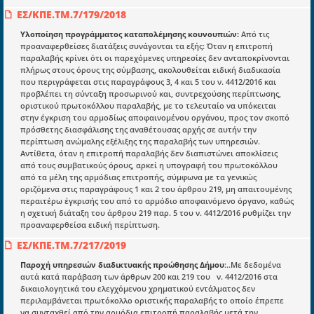
ΕΣ/ΚΠΕ.ΤΜ.7/179/2018
Ενότητες
Υλοποίηση προγράμματος καταπολέμησης κουνουπιών:
Από τις
προαναφερθείσες διατάξεις συνάγονται τα εξής: Όταν η επιτροπή
Επικαιρότητα
παραλαβής κρίνει ότι οι παρεχόμενες υπηρεσίες δεν ανταποκρίνονται
πλήρως στους όρους της σύμβασης, ακολουθείται ειδική διαδικασία
E-book
που περιγράφεται στις παραγράφους 3, 4 και 5 του ν. 4412/2016 και
προβλέπει τη σύνταξη προσωρινού και, συντρεχούσης περίπτωσης,
Οδηγοί εκκαθάρισης
οριστικού πρωτοκόλλου παραλαβής, με το τελευταίο να υπόκειται
Νόμοι και προεδρικά διατάγματα
στην έγκριση του αρμοδίως αποφαινομένου οργάνου, προς τον σκοπό
πρόσθετης διασφάλισης της αναθέτουσας αρχής σε αυτήν την
Υπουργικές αποφάσεις
περίπτωση ανώμαλης εξέλιξης της παραλαβής των υπηρεσιών.
Αντίθετα, όταν η επιτροπή παραλαβής δεν διαπιστώνει αποκλίσεις
Νομολογία και Γνωμοδοτήσεις ΝΣΚ
από τους συμβατικούς όρους, αρκεί η υπογραφή του πρωτοκόλλου
από τα μέλη της αρμόδιας επιτροπής, σύμφωνα με τα γενικώς
οριζόμενα στις παραγράφους 1 και 2 του άρθρου 219, μη απαιτουμένης
περαιτέρω έγκρισής του από το αρμόδιο αποφαινόμενο όργανο, καθώς
Πληροφορίες
η σχετική διάταξη του άρθρου 219 παρ. 5 του ν. 4412/2016 ρυθμίζει την
Είσοδος
προαναφερθείσα ειδική περίπτωση.
ΕΣ/ΚΠΕ.ΤΜ.7/217/2019
Εγγραφή
Παροχή υπηρεσιών διαδικτυακής προώθησης Δήμου
:..Με δεδομένα
Οδηγίες Εγγραφής
αυτά κατά παράβαση των άρθρων 200 και 219 του ν. 4412/2016 στα
δικαιολογητικά του ελεγχόμενου χρηματικού εντάλματος δεν
Βοηθός Αναζήτησης
περιλαμβάνεται πρωτόκολλο οριστικής παραλαβής το οποίο έπρεπε
να συνταχθεί από την αρμόδια επιτροπή παραλαβής μετά την