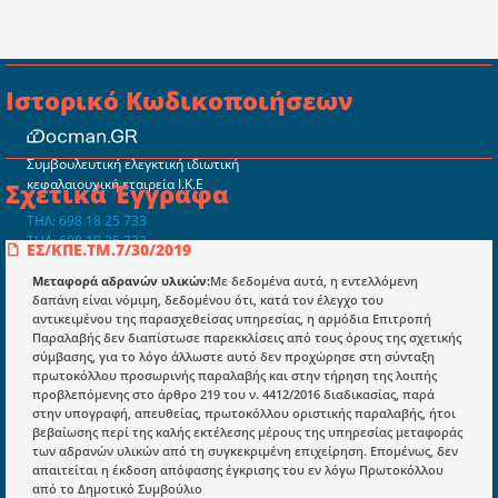
Ιστορικό Κωδικοποιήσεων
Συμβουλευτική ελεγκτική ιδιωτική
κεφαλαιουχική εταιρεία Ι.Κ.Ε
Σχετικά Έγγραφα
ΤΗΛ: 698 18 25 733
ΤΗΛ: 698 18 25 732
ΕΣ/ΚΠΕ.ΤΜ.7/30/2019
mydocmangr@gmail.com
Docman.gr
Μεταφορά αδρανών υλικών:
Με δεδομένα αυτά, η εντελλόμενη
δαπάνη είναι νόμιμη, δεδομένου ότι, κατά τον έλεγχο του
αντικειμένου της παρασχεθείσας υπηρεσίας, η αρμόδια Επιτροπή
Παραλαβής δεν διαπίστωσε παρεκκλίσεις από τους όρους της σχετικής
Ποιοί είμαστε;
σύμβασης, για το λόγο άλλωστε αυτό δεν προχώρησε στη σύνταξη
πρωτοκόλλου προσωρινής παραλαβής και στην τήρηση της λοιπής
Μια πολυετής εθελοντική προσπάθεια που
προβλεπόμενης στο άρθρο 219 του ν. 4412/2016 διαδικασίας, παρά
μετατράπηκε σε επιχειρηματική οντότητα και φιλοδοξεί να συμβάλλει
στην υπογραφή, απευθείας, πρωτοκόλλου οριστικής παραλαβής, ήτοι
στην διάδοση της γνώσης.
βεβαίωσης περί της καλής εκτέλεσης μέρους της υπηρεσίας μεταφοράς
των αδρανών υλικών από τη συγκεκριμένη επιχείρηση. Επομένως, δεν
απαιτείται η έκδοση απόφασης έγκρισης του εν λόγω Πρωτοκόλλου
από το Δημοτικό Συμβούλιο