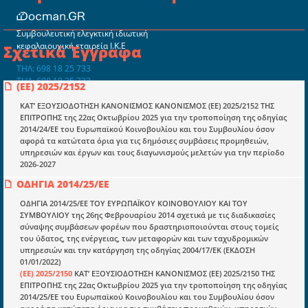
Συμβουλευτική ελεγκτική ιδιωτική
κεφαλαιουχική εταιρεία Ι.Κ.Ε
Σχετικά Έγγραφα
ΤΗΛ: 698 18 25 733
ΤΗΛ: 698 18 25 732
(ΕΕ) 2025/2152
mydocmangr@gmail.com
Docman.gr
ΚΑΤ’ ΕΞΟΥΣΙΟΔΟΤΗΣΗ ΚΑΝΟΝΙΣΜΟΣ ΚΑΝΟΝΙΣΜΟΣ (ΕΕ) 2025/2152 ΤΗΣ
ΕΠΙΤΡΟΠΗΣ της 22ας Οκτωβρίου 2025 για την τροποποίηση της οδηγίας
2014/24/ΕΕ του Ευρωπαϊκού Κοινοβουλίου και του Συμβουλίου όσον
αφορά τα κατώτατα όρια για τις δημόσιες συμβάσεις προμηθειών,
Ποιοί είμαστε;
υπηρεσιών και έργων και τους διαγωνισμούς μελετών για την περίοδο
2026-2027
Μια πολυετής εθελοντική προσπάθεια που
μετατράπηκε σε επιχειρηματική οντότητα και φιλοδοξεί να συμβάλλει
ΟΔΗΓΙΑ 2014/25/ΕΕ
στην διάδοση της γνώσης.
ΟΔΗΓΙΑ 2014/25/ΕΕ ΤΟΥ ΕΥΡΩΠΑΪΚΟΥ ΚΟΙΝΟΒΟΥΛΙΟΥ ΚΑΙ ΤΟΥ
ΣΥΜΒΟΥΛΙΟΥ της 26ης Φεβρουαρίου 2014 σχετικά με τις διαδικασίες
σύναψης συμβάσεων φορέων που δραστηριοποιούνται στους τομείς
του ύδατος, της ενέργειας, των μεταφορών και των ταχυδρομικών
υπηρεσιών και την κατάργηση της οδηγίας 2004/17/ΕΚ (ΕΚΔΟΣΗ
01/01/2022)
Ενότητες
(ΕΕ) 2025/2150
ΚΑΤ’ ΕΞΟΥΣΙΟΔΟΤΗΣΗ ΚΑΝΟΝΙΣΜΟΣ (ΕΕ) 2025/2150 ΤΗΣ
ΕΠΙΤΡΟΠΗΣ της 22ας Οκτωβρίου 2025 για την τροποποίηση της οδηγίας
Επικαιρότητα
2014/25/ΕΕ του Ευρωπαϊκού Κοινοβουλίου και του Συμβουλίου όσον