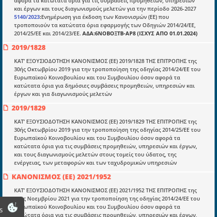
αφορά τα κατώτατα όρια για τις συμβάσεις προμηθειών, υπηρεσιών
E-book
και έργων και τους διαγωνισμούς μελετών για την περίοδο 2026-2027
5140/2023
:
Ενημέρωση για έκδοση των Κανονισμών (ΕΕ) που
Οδηγοί εκκαθάρισης
τροποποιούν τα κατώτατα όρια εφαρμογής των Οδηγιών 2014/24/ΕΕ,
Νόμοι και προεδρικά διατάγματα
2014/25/ΕΕ και 2014/23/ΕΕ.
ΑΔΑ:6ΝΟΒΟΞΤΒ-ΑΡ8 (ΙΣΧΥΣ ΑΠΟ 01.01.2024)
2019/1828
Υπουργικές αποφάσεις
ΚΑΤ’ ΕΞΟΥΣΙΟΔΟΤΗΣΗ ΚΑΝΟΝΙΣΜΟΣ (ΕΕ) 2019/1828 ΤΗΣ ΕΠΙΤΡΟΠΗΣ της
Νομολογία και Γνωμοδοτήσεις ΝΣΚ
30ής Οκτωβρίου 2019 για την τροποποίηση της οδηγίας 2014/24/ΕΕ του
Ευρωπαϊκού Κοινοβουλίου και του Συμβουλίου όσον αφορά τα
κατώτατα όρια για δημόσιες συμβάσεις προμηθειών, υπηρεσιών και
Πληροφορίες
έργων και για διαγωνισμούς μελετών
Είσοδος
2019/1829
ΚΑΤ’ ΕΞΟΥΣΙΟΔΟΤΗΣΗ ΚΑΝΟΝΙΣΜΟΣ (ΕΕ) 2019/1829 ΤΗΣ ΕΠΙΤΡΟΠΗΣ της
Εγγραφή
30ής Οκτωβρίου 2019 για την τροποποίηση της οδηγίας 2014/25/ΕΕ του
Ευρωπαϊκού Κοινοβουλίου και του Συμβουλίου όσον αφορά τα
Οδηγίες Εγγραφής
κατώτατα όρια για τις συμβάσεις προμηθειών, υπηρεσιών και έργων,
και τους διαγωνισμούς μελετών στους τομείς του ύδατος, της
Βοηθός Αναζήτησης
ενέργειας, των μεταφορών και των ταχυδρομικών υπηρεσιών
Οροι χρησης ιστοτοπου
ΚΑΝΟΝΙΣΜΟΣ (ΕΕ) 2021/1952
ΚΑΤ’ ΕΞΟΥΣΙΟΔΟΤΗΣΗ ΚΑΝΟΝΙΣΜΟΣ (ΕΕ) 2021/1952 ΤΗΣ ΕΠΙΤΡΟΠΗΣ της
10ης Νοεμβρίου 2021 για την τροποποίηση της οδηγίας 2014/24/ΕΕ του
Ευρωπαϊκού Κοινοβουλίου και του Συμβουλίου όσον αφορά τα
s
κατώτατα όρια για τις συμβάσεις προμηθειών, υπηρεσιών και έργων,