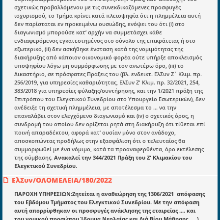
στην διάδοση της γνώσης.
σχετικώς προβαλλόμενου με τις συνεκδικαζόμενες προσφυγές
ισχυρισμού, το Τμήμα κρίνει κατά πλειοψηφία ότι η πλημμέλεια αυτή
δεν παρίσταται εν προκειμένω ουσιώδης, ενόψει του ότι (i) στο
διαγωνισμό μπορούσε κατ’ αρχήν να συμμετάσχει κάθε
ενδιαφερόμενος εγκατεστημένος στο σύνολο της επικράτειας ή στο
εξωτερικό, (ii) δεν ασκήθηκε ένσταση κατά της νομιμότητας της
Ενότητες
διακήρυξης από κάποιον οικονομικό φορέα ούτε υπήρξε αποκλεισμός
υποψηφίου λόγω μη συμμόρφωσης με τον ανωτέρω όρο, (iii) το
Επικαιρότητα
Δικαστήριο, σε πρόσφατες Πράξεις του (βλ. ενδεικτ. ΕλΣυν Ζ΄ Κλιμ. πρ.
256/2019, για υπηρεσίες καθαριότητας, ΕλΣυν Ζ' Κλιμ. πρ. 32/2021, 254,
E-book
383/2018 για υπηρεσίες φύλαξης/συντήρησης, και την 1/2021 πράξη της
Επιτρόπου του Ελεγκτικού Συνεδρίου στο Υπουργείο Εσωτερικών), δεν
Οδηγοί εκκαθάρισης
ανέδειξε τη σχετική πλημμέλεια, με αποτέλεσμα το … να την
επαναλάβει στον ελεγχόμενο διαγωνισμό και (iv) ο σχετικός όρος, η
Νόμοι και προεδρικά διατάγματα
συνδρομή του οποίου δεν ορίζεται ρητά στη διακήρυξη ότι τίθεται επί
ποινή απαραδέκτου, αφορά κατ’ ουσίαν μόνο στον ανάδοχο,
Υπουργικές αποφάσεις
αποσκοπώντας προδήλως στην εξασφάλιση ότι ο τελευταίος θα
συμμορφωθεί με ένα νόμιμο, κατά τα προαναφερθέντα, όρο εκτέλεσης
Νομολογία και Γνωμοδοτήσεις ΝΣΚ
της σύμβασης.
Ανακαλεί την 344/2021 Πράξη του Ζ' Κλιμακίου του
Ελεγκτικού Συνεδρίου.
Πληροφορίες
ΕλΣυν/ΟΛΟΜΕΛΕΙΑ/180/2022
Είσοδος
ΠΑΡΟΧΗ ΥΠΗΡΕΣΙΩΝ:Ζητείται η αναθεώρηση της 1306/2021 απόφασης
του Εβδόμου Τμήματος του Ελεγκτικού Συνεδρίου. Με την απόφαση
Εγγραφή
αυτή απορρίφθηκαν οι προσφυγές ανάκλησης της εταιρείας .... και
του νομικού προσώπου Ίδρυμα Νεολαίας και Διά Βίου Μάθησης .....),