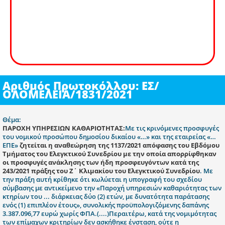
Αριθμός Πρωτοκόλλου: ΕΣ/
ΟΛΟΜΕΛΕΙΑ/1831/2021
Θέμα:
ΠΑΡΟΧΗ ΥΠΗΡΕΣΙΩΝ ΚΑΘΑΡΙΟΤΗΤΑΣ:
Με τις κρινόμενες προσφυγές
του νομικού προσώπου δημοσίου δικαίου «…» και της εταιρείας «…
ΕΠΕ»
ζητείται η αναθεώρηση της 1137/2021 απόφασης του Εβδόμου
Τμήματος του Ελεγκτικού Συνεδρίου
με την οποία απορρίφθηκαν
οι προσφυγές ανάκλησης των ήδη προσφευγόντων κατά της
243/2021 πράξης του Ζ΄ Κλιμακίου του Ελεγκτικού Συνεδρίου
. Με
την πράξη αυτή κρίθηκε ότι κωλύεται η υπογραφή του σχεδίου
σύμβασης με αντικείμενο την «Παροχή υπηρεσιών καθαριότητας των
κτηρίων του ... διάρκειας δύο (2) ετών, με δυνατότητα παράτασης
ενός (1) επιπλέον έτους», συνολικής προϋπολογιζόμενης δαπάνης
3.387.096,77 ευρώ χωρίς ΦΠΑ.(....)Περαιτέρω, κατά της νομιμότητας
των επίμαχων κριτηρίων δεν ασκήθηκε ένσταση, ούτε η