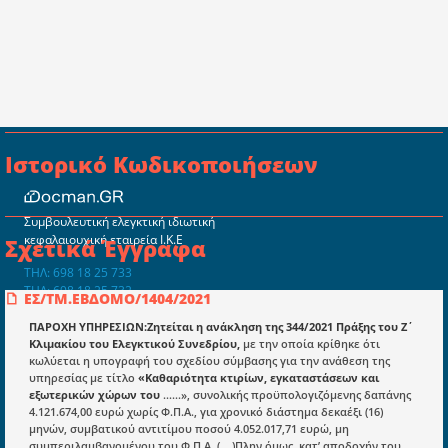
Ιστορικό Κωδικοποιήσεων
Συμβουλευτική ελεγκτική ιδιωτική
κεφαλαιουχική εταιρεία Ι.Κ.Ε
Σχετικά Έγγραφα
ΤΗΛ: 698 18 25 733
ΤΗΛ: 698 18 25 732
ΕΣ/ΤΜ.ΕΒΔΟΜΟ/1404/2021
mydocmangr@gmail.com
Docman.gr
ΠΑΡΟΧΗ ΥΠΗΡΕΣΙΩΝ:Ζητείται η ανάκληση της 344/2021 Πράξης του Ζ΄
Κλιμακίου του Ελεγκτικού Συνεδρίου,
με την οποία κρίθηκε ότι
κωλύεται η υπογραφή του σχεδίου σύμβασης για την ανάθεση της
υπηρεσίας με τίτλο
«Καθαριότητα κτιρίων, εγκαταστάσεων και
Ποιοί είμαστε;
εξωτερικών χώρων του
……», συνολικής προϋπολογιζόμενης δαπάνης
4.121.674,00 ευρώ χωρίς Φ.Π.Α., για χρονικό διάστημα δεκαέξι (16)
Μια πολυετής εθελοντική προσπάθεια που
μηνών, συμβατικού αντιτίμου ποσού 4.052.017,71 ευρώ, μη
μετατράπηκε σε επιχειρηματική οντότητα και φιλοδοξεί να συμβάλλει
συμπεριλαμβανομένου του Φ.Π.Α..(....)Πλην όμως, κατ’ αποδοχήν του