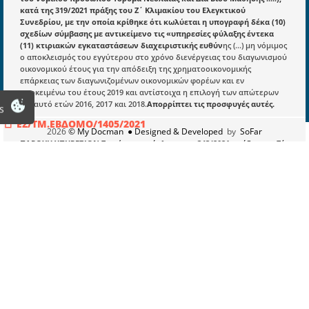
Οδηγίες Εγγραφής
κατά της 319/2021 πράξης του Ζ΄ Κλιμακίου του Ελεγκτικού
Συνεδρίου, με την οποία κρίθηκε ότι κωλύεται η υπογραφή δέκα (10)
Βοηθός Αναζήτησης
σχεδίων σύμβασης με αντικείμενο τις «υπηρεσίες φύλαξης έντεκα
(11) κτιριακών εγκαταστάσεων διαχειριστικής ευθύν
ης (...) μη νόμιμος
Οροι χρησης ιστοτοπου
ο αποκλεισμός του εγγύτερου στο χρόνο διενέργειας του διαγωνισμού
οικονομικού έτους για την απόδειξη της χρηματοοικονομικής
επάρκειας των διαγωνιζομένων οικονομικών φορέων και εν
προκειμένω του έτους 2019 και αντίστοιχα η επιλογή των απώτερων
απ’ αυτό ετών 2016, 2017 και 2018.
Απορρίπτει τις προσφυγές αυτές.
s
ΕΣ/ΤΜ.ΕΒΔΟΜΟ/1405/2021
2026
© My Docman
● Designed & Developed
by
SoFar
ΠΑΡΟΧΗ ΥΠΗΡΕΣΙΩΝ:Ζητείται η ανάκληση της 343/2021 πράξης του Ζ΄
Κλιμακίου του Ελεγκτικού Συνεδρίου
, με την οποία κρίθηκε ότι
κωλύεται η υπογραφή του σχεδίου σύμβασης για την ανάθεση της
υπηρεσίας με τίτλο
«Φύλαξη κτιρίων, εγκαταστάσεων και εξωτερικών
χώρων του ….. διάρκειας είκοσι τριών (23) μηνών».
(....)Περαιτέρω,
όμως, όπως ορθώς κρίθηκε από το Κλιμάκιο, ο ίδιος όρος ως
προϋπόθεση συμμετοχής (κριτήριο ποιοτικής επιλογής) είναι μη
νόμιμος, διότι δεν εντάσσεται στις περιοριστικώς αναφερόμενες
προϋποθέσεις τεχνικής ικανότητας του άρθρου 75 παρ. 4 του ν.
4412/2016, όπως αυτές εξειδικεύονται περαιτέρω στο Μέρος II «Τεχνική
ικανότητα» του Παραρτήματος ΧΙΙ του Προσαρτήματος Α του ίδιου
νόμου (βλ. σκ. 20). Πλην όμως, το Δικαστήριο κρίνει, κατά πλειοψηφία,
ότι η πλημμέλεια αυτή δεν παρίσταται εν προκειμένω ουσιώδης, κατά
τα βασίμως προβαλλόμενα με τις ένδικες προσφυγές, ενόψει του ότι (i)
στο διαγωνισμό μπορούσε κατ’ αρχήν να συμμετάσχει κάθε