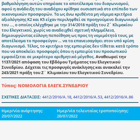
βαθμολόγηση αυτών επηρέασε το αποτέλεσμα του διαγωνισμού,
αφού η ανάδειξη του αναδόχου κρίθηκε ουσιαστικά στο επίπεδο των
οικονομικών προσφορών. Τα ως άνω κριθέντα μη νόμιμα κριτήρια
αξιολόγησης Κ2 και Κ5 είχαν περιληφθεί σε προηγούμενο διαγωνισμό
του …, ο οποίος ελέγχθηκε με την 314/2018 πράξη του Ζ΄ Κλιμακίου
του Ελεγκτικού, χωρίς να αναδειχθεί σχετική πλημμέλεια,
δημιουργώντας εύλογη πεποίθηση ως προς τη νομιμότητά τους, με
αποτέλεσμα το προσφεύγον … να τα επανεισαγάγει στον υπό κρίση
διαγωνισμό. Τέλος, το κριτήριο της εμπειρίας δεν τίθεται κατά τρόπο
που να αποκλείει προσφορές όπου η εμπειρία του προσωπικού
εμφανίζεται σε μικρότερο αριθμητικό μέγεθος.
Αναθεωρεί την
1137/2021 απόφαση του Εβδόμου Τμήματος του Ελεγκτικού
Συνεδρίου. Δέχεται τις προσφυγές ανάκλησης και ανακαλεί την
243/2021 πράξη του Ζ΄ Κλιμακίου του Ελεγκτικού Συνεδρίου.
Τύπος: ΝΟΜΟΛΟΓΙΑ ΕΛΕΓΚ.ΣΥΝΕΔΡΙΟΥ
ΣΧΕΤΙΚΕΣ ΔΙΑΤΑΞΕΙΣ:
4412/2016/Α.18
,
4412/2016/Α.53
,
4412/2016/Α.86
Ημερ/νία ανάρτησης:
Ημερ/νία τελευταίας τροποποίησης:
20/07/2022
20/07/2022