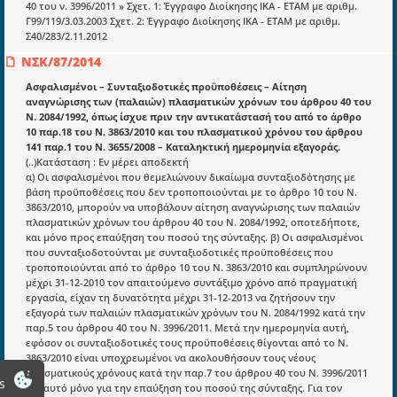
E-book
40 του ν. 3996/2011 » Σχετ. 1: Έγγραφο Διοίκησης ΙΚΑ - ΕΤΑΜ με αριθμ.
Γ99/119/3.03.2003 Σχετ. 2: Έγγραφο Διοίκησης ΙΚΑ - ΕΤΑΜ με αριθμ.
Οδηγοί εκκαθάρισης
Σ40/283/2.11.2012
ΝΣΚ/87/2014
Νόμοι και προεδρικά διατάγματα
Ασφαλισμένοι – Συνταξιοδοτικές προϋποθέσεις – Αίτηση
Υπουργικές αποφάσεις
αναγνώρισης των (παλαιών) πλασματικών χρόνων του άρθρου 40 του
Ν. 2084/1992, όπως ίσχυε πριν την αντικατάστασή του από το άρθρο
Νομολογία και Γνωμοδοτήσεις ΝΣΚ
10 παρ.18 του Ν. 3863/2010 και του πλασματικού χρόνου του άρθρου
141 παρ.1 του Ν. 3655/2008 – Καταληκτική ημερομηνία εξαγοράς.
(..)Κατάσταση : Εν μέρει αποδεκτή
Πληροφορίες
α) Οι ασφαλισμένοι που θεμελιώνουν δικαίωμα συνταξιοδότησης με
βάση προϋποθέσεις που δεν τροποποιούνται με το άρθρο 10 του Ν.
Είσοδος
3863/2010, μπορούν να υποβάλουν αίτηση αναγνώρισης των παλαιών
πλασματικών χρόνων του άρθρου 40 του Ν. 2084/1992, οποτεδήποτε,
Εγγραφή
και μόνο προς επαύξηση του ποσού της σύνταξης. β) Οι ασφαλισμένοι
που συνταξιοδοτούνται με συνταξιοδοτικές προϋποθέσεις που
Οδηγίες Εγγραφής
τροποποιούνται από το άρθρο 10 του Ν. 3863/2010 και συμπληρώνουν
μέχρι 31-12-2010 τον απαιτούμενο συντάξιμο χρόνο από πραγματική
Βοηθός Αναζήτησης
εργασία, είχαν τη δυνατότητα μέχρι 31-12-2013 να ζητήσουν την
Οροι χρησης ιστοτοπου
εξαγορά των παλαιών πλασματικών χρόνων του Ν. 2084/1992 κατά την
παρ.5 του άρθρου 40 του Ν. 3996/2011. Μετά την ημερομηνία αυτή,
εφόσον οι συνταξιοδοτικές τους προϋποθέσεις θίγονται από το Ν.
3863/2010 είναι υποχρεωμένοι να ακολουθήσουν τους νέους
πλασματικούς χρόνους κατά την παρ.7 του άρθρου 40 του Ν. 3996/2011
s
και αυτό μόνο για την επαύξηση του ποσού της σύνταξης. Για τον