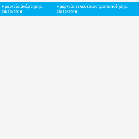
Ημερ/νία ανάρτησης:
Ημερ/νία τελευταίας τροποποίησης:
26/12/2016
26/12/2016