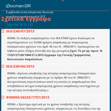
Συμβουλευτική ελεγκτική ιδιωτική
κεφαλαιουχική εταιρεία Ι.Κ.Ε
Σχετικά Έγγραφα
ΤΗΛ: 698 18 25 733
ΤΗΛ: 698 18 25 732
ΙΚΑ/Σ40/97/2013
mydocmangr@gmail.com
Docman.gr
ΘΕΜΑ: Οι άνδρες ασφαλισμένοι του ΙΚΑ-ΕΤΑΜ έχουν δικαίωμα να
συμπληρώσουν τις 10.000 ημέρες ασφάλισης με αναγνώριση
πλασματικών χρόνων του άρθ. 40 του N . 3996/2011, προκειμένου να
λάβουν μόνο πλήρη σύνταξη και όχι μειωμένη
.Σχετ: Το με αρ. πρωτ. Φ.
Ποιοί είμαστε;
11221/21120/1404/21.2.2013 έγγραφο της Γενικής Γραμματείας
Κοινωνικών Ασφαλίσεων.
Μια πολυετής εθελοντική προσπάθεια που
μετατράπηκε σε επιχειρηματική οντότητα και φιλοδοξεί να συμβάλλει
ΙΚΑ/Σ40/66/2013
στην διάδοση της γνώσης.
ΘΕΜΑ: «Χρόνος υποβολής της αίτησης αναγνώρισης πλασματικών
χρόνων ασφάλισης σύμφωνα με το άρθρο 40 του Ν. 3996/2011.
Αντιμετώπιση περιπτώσεων κατά τις οποίες οι ασφαλισμένοι δεν
υποβάλλουν αίτημα αναγνώρισης χρόνων ασφάλισης ταυτόχρονα με
την αίτηση συνταξιοδότησης.»
Ενότητες
Φ80000/26225/1757/2013
Επικαιρότητα
ΘΕΜΑ: « Ερώτημα σχετικά με το χρόνο υποβολής της αίτησης
αναγνώρισης πλασματικών χρόνων, σύμφωνα με τις διατάξεις του αρ.