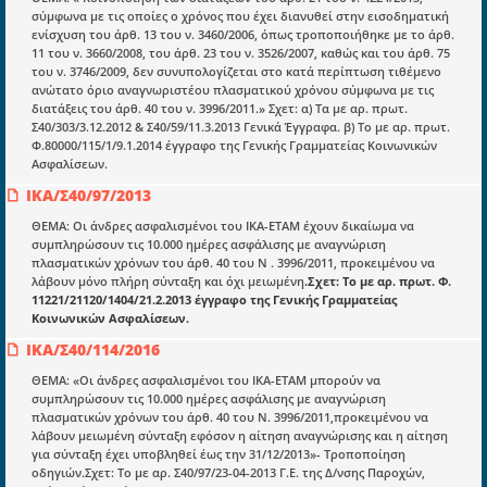
Επικαιρότητα
σύμφωνα με τις οποίες ο χρόνος που έχει διανυθεί στην εισοδηματική
ενίσχυση του άρθ. 13 του ν. 3460/2006, όπως τροποποιήθηκε με το άρθ.
E-book
11 του ν. 3660/2008, του άρθ. 23 του ν. 3526/2007, καθώς και του άρθ. 75
του ν. 3746/2009, δεν συνυπολογίζεται στο κατά περίπτωση τιθέμενο
Οδηγοί εκκαθάρισης
ανώτατο όριο αναγνωριστέου πλασματικού χρόνου σύμφωνα με τις
διατάξεις του άρθ. 40 του ν. 3996/2011.» Σχετ: α) Τα με αρ. πρωτ.
Νόμοι και προεδρικά διατάγματα
Σ40/303/3.12.2012 & Σ40/59/11.3.2013 Γενικά Έγγραφα. β) Το με αρ. πρωτ.
Φ.80000/115/1/9.1.2014 έγγραφο της Γενικής Γραμματείας Κοινωνικών
Υπουργικές αποφάσεις
Ασφαλίσεων.
Νομολογία και Γνωμοδοτήσεις ΝΣΚ
ΙΚΑ/Σ40/97/2013
ΘΕΜΑ: Οι άνδρες ασφαλισμένοι του ΙΚΑ-ΕΤΑΜ έχουν δικαίωμα να
συμπληρώσουν τις 10.000 ημέρες ασφάλισης με αναγνώριση
Πληροφορίες
πλασματικών χρόνων του άρθ. 40 του N . 3996/2011, προκειμένου να
λάβουν μόνο πλήρη σύνταξη και όχι μειωμένη
.Σχετ: Το με αρ. πρωτ. Φ.
Είσοδος
11221/21120/1404/21.2.2013 έγγραφο της Γενικής Γραμματείας
Κοινωνικών Ασφαλίσεων.
Εγγραφή
ΙΚΑ/Σ40/114/2016
Οδηγίες Εγγραφής
ΘΕΜΑ: «Οι άνδρες ασφαλισμένοι του ΙΚΑ-ΕΤΑΜ μπορούν να
Βοηθός Αναζήτησης
συμπληρώσουν τις 10.000 ημέρες ασφάλισης με αναγνώριση
πλασματικών χρόνων του άρθ. 40 του Ν. 3996/2011,προκειμένου να
Οροι χρησης ιστοτοπου
λάβουν μειωμένη σύνταξη εφόσον η αίτηση αναγνώρισης και η αίτηση
για σύνταξη έχει υποβληθεί έως την 31/12/2013»- Τροποποίηση
οδηγιών.Σχετ: Το με αρ. Σ40/97/23-04-2013 Γ.Ε. της Δ/νσης Παροχών,