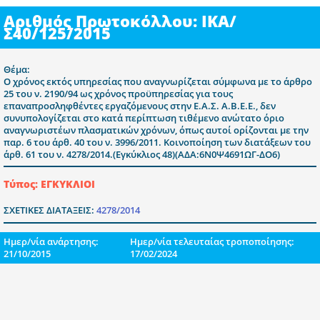
Αριθμός Πρωτοκόλλου: ΙΚΑ/
Σ40/125/2015
Θέμα:
Ο χρόνος εκτός υπηρεσίας που αναγνωρίζεται σύμφωνα με το άρθρο
25 του ν. 2190/94 ως χρόνος προϋπηρεσίας για τους
επαναπροσληφθέντες εργαζόμενους στην Ε.Α.Σ. Α.Β.Ε.Ε., δεν
συνυπολογίζεται στο κατά περίπτωση τιθέμενο ανώτατο όριο
αναγνωριστέων πλασματικών χρόνων, όπως αυτοί ορίζονται με την
παρ. 6 του άρθ. 40 του ν. 3996/2011. Κοινοποίηση των διατάξεων του
άρθ. 61 του ν. 4278/2014.(Εγκύκλιος 48)(ΑΔΑ:6Ν0Ψ4691ΩΓ-ΔΟ6)
Τύπος: ΕΓΚΥΚΛΙΟΙ
ΣΧΕΤΙΚΕΣ ΔΙΑΤΑΞΕΙΣ:
4278/2014
Ημερ/νία ανάρτησης:
Ημερ/νία τελευταίας τροποποίησης:
21/10/2015
17/02/2024