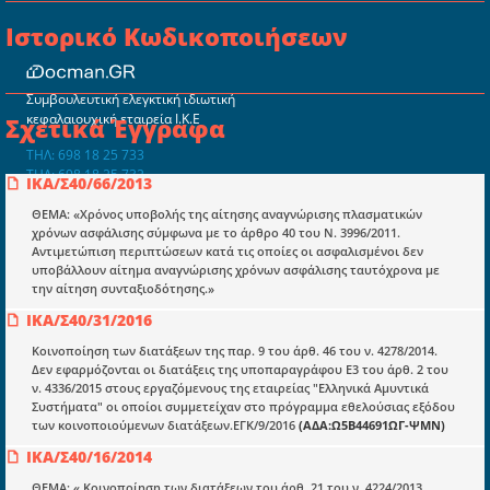
Ιστορικό Κωδικοποιήσεων
Συμβουλευτική ελεγκτική ιδιωτική
κεφαλαιουχική εταιρεία Ι.Κ.Ε
Σχετικά Έγγραφα
ΤΗΛ: 698 18 25 733
ΤΗΛ: 698 18 25 732
ΙΚΑ/Σ40/66/2013
mydocmangr@gmail.com
Docman.gr
ΘΕΜΑ: «Χρόνος υποβολής της αίτησης αναγνώρισης πλασματικών
χρόνων ασφάλισης σύμφωνα με το άρθρο 40 του Ν. 3996/2011.
Αντιμετώπιση περιπτώσεων κατά τις οποίες οι ασφαλισμένοι δεν
υποβάλλουν αίτημα αναγνώρισης χρόνων ασφάλισης ταυτόχρονα με
Ποιοί είμαστε;
την αίτηση συνταξιοδότησης.»
Μια πολυετής εθελοντική προσπάθεια που
ΙΚΑ/Σ40/31/2016
μετατράπηκε σε επιχειρηματική οντότητα και φιλοδοξεί να συμβάλλει
στην διάδοση της γνώσης.
Κοινοποίηση των διατάξεων της παρ. 9 του άρθ. 46 του ν. 4278/2014.
Δεν εφαρμόζονται οι διατάξεις της υποπαραγράφου Ε3 του άρθ. 2 του
ν. 4336/2015 στους εργαζόμενους της εταιρείας "Ελληνικά Αμυντικά
Συστήματα" οι οποίοι συμμετείχαν στο πρόγραμμα εθελούσιας εξόδου
των κοινοποιούμενων διατάξεων.ΕΓΚ/9/2016
(ΑΔΑ:Ω5Β44691ΩΓ-ΨΜΝ)
ΙΚΑ/Σ40/16/2014
Ενότητες
ΘΕΜΑ: « Κοινοποίηση των διατάξεων του άρθ. 21 του ν. 4224/2013,