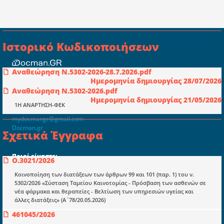
Ιστορικό Κωδικοποιήσεων
Αναθεώρηση Ν.5302-2026-28.7.2026.pdf
Συμβουλευτική ελεγκτική ιδιωτική
Ημερομηνία δημιουργίας 28/07/2026
κεφαλαιουχική εταιρεία Ι.Κ.Ε
Αναθεώρηση Ν.5302-2026.pdf
Ημερομηνία δημιουργίας 21/05/2026
ΤΗΛ: 698 18 25 733
1Η ΑΝΑΡΤΗΣΗ-ΦΕΚ
ΤΗΛ: 698 18 25 732
mydocmangr@gmail.com
Docman.gr
Σχετικά Έγγραφα
Ποιοί είμαστε;
Ο.3021/2026
Μια πολυετής εθελοντική προσπάθεια που
Κοινοποίηση των διατάξεων των άρθρων 99 και 101 (παρ. 1) του ν.
μετατράπηκε σε επιχειρηματική οντότητα και φιλοδοξεί να συμβάλλει
5302/2026 «Σύσταση Ταμείου Καινοτομίας - Πρόσβαση των ασθενών σε
στην διάδοση της γνώσης.
νέα φάρμακα και θεραπείες - Βελτίωση των υπηρεσιών υγείας και
άλλες διατάξεις» (Α΄78/20.05.2026)
461045/2026