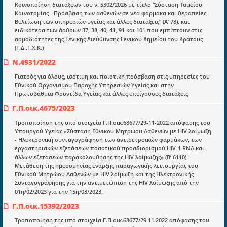
Κοινοποίηση διατάξεων του ν. 5302/2026 με τίτλο “Σύσταση Ταμείου
Καινοτομίας - Πρόσβαση των ασθενών σε νέα φάρμακα και θεραπείες -
Ενότητες
Βελτίωση των υπηρεσιών υγείας και άλλες διατάξεις” (Α’ 78). και
ειδικότερα των άρθρων 37, 38, 40, 41, 91 και 101 που εμπίπτουν στις
Επικαιρότητα
αρμοδιότητες της Γενικής Διεύθυνσης Γενικού Χημείου του Κράτους
(Γ.Δ..Γ.Χ.Κ.)
E-book
Ν.4931/2022
Οδηγοί εκκαθάρισης
Γιατρός για όλους, ισότιμη και ποιοτική πρόσβαση στις υπηρεσίες του
Εθνικού Οργανισμού Παροχής Υπηρεσιών Υγείας και στην
Νόμοι και προεδρικά διατάγματα
Πρωτοβάθμια Φροντίδα Υγείας και άλλες επείγουσες διατάξεις
Υπουργικές αποφάσεις
Γ.Π.οικ.4675/2023
Νομολογία και Γνωμοδοτήσεις ΝΣΚ
Τροποποίηση της υπό στοιχεία Γ.Π.οικ.68677/29-11-2022 απόφασης του
Υπουργού Υγείας «Σύσταση Εθνικού Μητρώου Ασθενών με HIV λοίμωξη
- Ηλεκτρονική συνταγογράφηση των αντιρετροϊκών φαρμάκων, των
εργαστηριακών εξετάσεων ποσοτικού προσδιορισμού HIV-1 RNA και
Πληροφορίες
άλλων εξετάσεων παρακολούθησης της HIV λοίμωξης» (Β’ 6110) -
Είσοδος
Μετάθεση της ημερομηνίας έναρξης παραγωγικής λειτουργίας του
Εθνικού Μητρώου Ασθενών με HIV λοίμωξη και της Ηλεκτρονικής
Εγγραφή
Συνταγογράφησης για την αντιμετώπιση της HIV λοίμωξης από την
01η/02/2023 για την 15η/03/2023.
Οδηγίες Εγγραφής
Γ.Π.οικ.15392/2023
Βοηθός Αναζήτησης
Τροποποίηση της υπό στοιχεία Γ.Π.οικ.68677/29.11.2022 απόφασης του