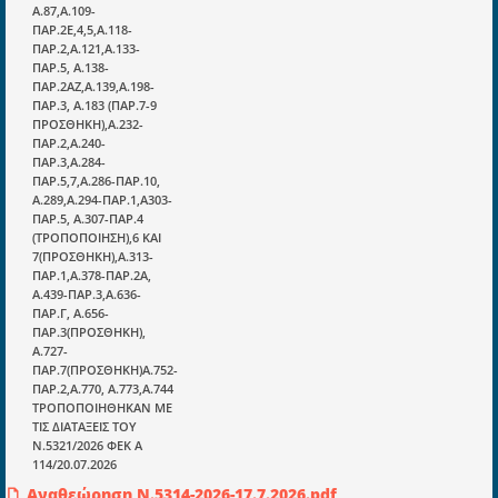
Α.87,Α.109-
ΤΗΛ: 698 18 25 733
ΠΑΡ.2Ε,4,5,Α.118-
ΤΗΛ: 698 18 25 732
ΠΑΡ.2,Α.121,Α.133-
mydocmangr@gmail.com
ΠΑΡ.5, Α.138-
Docman.gr
ΠΑΡ.2ΑΖ,Α.139,Α.198-
ΠΑΡ.3, Α.183 (ΠΑΡ.7-9
ΠΡΟΣΘΗΚΗ),Α.232-
ΠΑΡ.2,Α.240-
Ποιοί είμαστε;
ΠΑΡ.3,Α.284-
Μια πολυετής εθελοντική προσπάθεια που
ΠΑΡ.5,7,Α.286-ΠΑΡ.10,
Α.289,Α.294-ΠΑΡ.1,Α303-
μετατράπηκε σε επιχειρηματική οντότητα και φιλοδοξεί να συμβάλλει
ΠΑΡ.5, Α.307-ΠΑΡ.4
στην διάδοση της γνώσης.
(ΤΡΟΠΟΠΟΙΗΣΗ),6 ΚΑΙ
7(ΠΡΟΣΘΗΚΗ),Α.313-
ΠΑΡ.1,Α.378-ΠΑΡ.2Α,
Α.439-ΠΑΡ.3,Α.636-
ΠΑΡ.Γ, Α.656-
ΠΑΡ.3(ΠΡΟΣΘΗΚΗ),
Ενότητες
Α.727-
ΠΑΡ.7(ΠΡΟΣΘΗΚΗ)Α.752-
Επικαιρότητα
ΠΑΡ.2,Α.770, Α.773,Α.744
ΤΡΟΠΟΠΟΙΗΘΗΚΑΝ ΜΕ
E-book
ΤΙΣ ΔΙΑΤΑΞΕΙΣ ΤΟΥ
N.5321/2026 ΦΕΚ Α
Οδηγοί εκκαθάρισης
114/20.07.2026
Νόμοι και προεδρικά διατάγματα
Αναθεώρηση Ν.5314-2026-17.7.2026.pdf