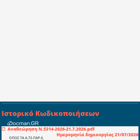
Ιστορικό Κωδικοποιήσεων
Αναθεώρηση Ν.5314-2026-21.7.2026.pdf
Συμβουλευτική ελεγκτική ιδιωτική
Ημερομηνία δημιουργίας 21/07/2026
κεφαλαιουχική εταιρεία Ι.Κ.Ε
ΟΠΩΣ ΤΑ Α.73-ΠΑΡ.6,