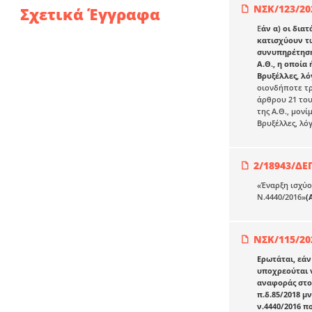
ΝΣΚ/123/20
Σχετικά Έγγραφα
Ε
άν α) οι δια
κατισχύουν τω
συνυπηρέτηση
Α.Θ., η οποία
Βρυξέλλες, λ
οιονδήποτε τρ
άρθρου 21 του
της Α.Θ., μον
Βρυξέλλες, λό
2/18943/ΔΕ
«Έναρξη ισχύο
Ν.4440/2016»
(
ΝΣΚ/115/20
Ερωτάται, εάν
υποχρεούται 
αναφοράς στο
π.δ.85/2018 μ
ν.4440/2016 π