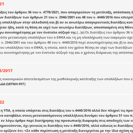
21
τάξεις του άρθρου 36 του ν. 4778/2021, που απαγορεύουν τη μετάταξη, απόσπασ
ν διατάξεων των άρθρων 21 του ν. 2946/2001 και 48 του ν. 4440/2016 που επιτ
 υπαλλήλων στην αλλοδαπή και β) αν οι ανωτέρω απαγορευτικές διατάξεις κ
 ήταν ήδη, κατά τη θέση σε ισχύ των ανωτέρω διατάξεων, αποσπασμένη στη Μό
όγω συνυπηρέτησης με τον ένστολο σύζυγό τη
ς.(...)α) Οι διατάξεις του άρθρου 3
όπο μετακίνηση υπαλλήλων του e-ΕΦΚΑ και τη μη ολοκλήρωση των εκκρεμών σχετι
 ν. 2946/2001 και του άρθρου 48 του ν. 4440/2016 περί συνυπηρέτησης και β) οι
ίμου υπαλλήλου του e-ΕΦΚΑ, η οποία, κατά τον χρόνο θέσης σε ισχύ των διατάξεων
γω συνυπηρέτησης με τον ένστολο σύζυγό της και ο χρόνος διάρκειας της απόσπασή
Π/2017
ς οικονομικών αποτελεσμάτων της μισθολογικής κατάταξης των υπαλλήλων που εμ
ΑΔΑ:Ω8ΤΝΗ-9ΥΓ)
22
 η ΥΠΑ, η οποία υπάγεται στις διατάξεις του ν.4440/2016 αλλά δεν πληροί τις π
να καταβάλει στους μετατασσόμενους υπαλλήλους δυνάμει του άρθρου 51 του π.
 εν λόγω άρθρο περί διατήρησης της προσωπικής διαφοράς στις αποδοχές των 
νημονεύονται, όχι γενικώς οι διατάξεις του ν.4440/2016, αλλά ειδικώς οι διατάξε
ου ορίζουν ότι: «Σε κάθε περίπτωση η μετάταξη διενεργείται με την ίδια σχέση 