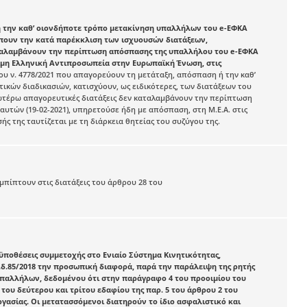
η ή την καθ’ οιονδήποτε τρόπο μετακίνηση υπαλλήλων του e-ΕΦΚΑ
ρέπουν την κατά παρέκκλιση των ισχυουσών διατάξεων,
αταλαμβάνουν την περίπτωση απόσπασης της υπαλλήλου του e-ΕΦΚΑ
νιμη Ελληνική Αντιπροσωπεία στην Ευρωπαϊκή Ένωση, στις
6 του ν. 4778/2021 που απαγορεύουν τη μετάταξη, απόσπαση ή την καθ’
κών διαδικασιών, κατισχύουν, ως ειδικότερες, των διατάξεων του
 ανωτέρω απαγορευτικές διατάξεις δεν καταλαμβάνουν την περίπτωση
 αυτών (19-02-2021), υπηρετούσε ήδη με απόσπαση, στη Μ.Ε.Α. στις
ς της ταυτίζεται με τη διάρκεια θητείας του συζύγου της.
πίπτουν στις διατάξεις του άρθρου 28 του
ροϋποθέσεις συμμετοχής στο Ενιαίο Σύστημα Κινητικότητας,
δ.85/2018 την προσωπική διαφορά, παρά την παράλειψη της ρητής
υπαλλήλων, δεδομένου ότι στην παράγραφο 4 του προοιμίου του
ις του δεύτερου και τρίτου εδαφίου της παρ. 5 του άρθρου 2 του
εργασίας. Οι μετατασσόμενοι διατηρούν το ίδιο ασφαλιστικό και