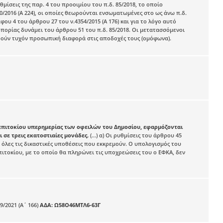
 ρυθμίσεις της παρ. 4 του προοιμίου του π.δ. 85/2018, το οποίο
0/2016 (Α 224), οι οποίες θεωρούνται ενσωματωμένες στο ως άνω π.δ.
φου 4 του άρθρου 27 του ν.4354/2015 (Α 176) και για το λόγο αυτό
ρίας δυνάμει του άρθρου 51 του π.δ. 85/2018. Οι μετατασσόμενοι
ηρούν τυχόν προσωπική διαφορά στις αποδοχές τους (ομόφωνα).
υ επιτοκίου υπερημερίας των οφειλών του Δημοσίου, εφαρμόζονται
 σε τρεις εκατοστιαίες μονάδες.
(...) α) Οι ρυθμίσεις του άρθρου 45
ν όλες τις δικαστικές υποθέσεις που εκκρεμούν. Ο υπολογισμός του
πιτοκίου, με το οποίο θα πληρώνει τις υποχρεώσεις του ο ΕΦΚΑ, δεν
9/2021 (Α΄ 166)
ΑΔΑ: Ω58Ο46ΜΤΛ6-63Γ