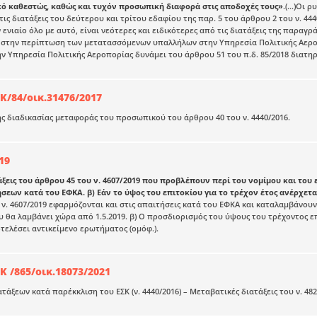
κό καθεστώς, καθώς και τυχόν προσωπική διαφορά στις αποδοχές τους»
.(...)Οι
ις διατάξεις του δεύτερου και τρίτου εδαφίου της παρ. 5 του άρθρου 2 του ν. 444
ενιαίο όλο με αυτό, είναι νεότερες και ειδικότερες από τις διατάξεις της παραγρά
στην περίπτωση των μετατασσόμενων υπαλλήλων στην Υπηρεσία Πολιτικής Αεροπο
ν Υπηρεσία Πολιτικής Αεροπορίας δυνάμει του άρθρου 51 του π.δ. 85/2018 διατ
Κ/84/οικ.31476/2017
ς διαδικασίας μεταφοράς του προσωπικού του άρθρου 40 του ν. 4440/2016.
19
τάξεις του άρθρου 45 του ν. 4607/2019 που προβλέπουν περί του νομίμου και το
ήσεων κατά του ΕΦΚΑ. β) Εάν το ύψος του επιτοκίου για το τρέχον έτος ανέρχεται
ου ν. 4607/2019 εφαρμόζονται και στις απαιτήσεις κατά του ΕΦΚΑ και καταλαμβάνου
υ θα λαμβάνει χώρα από 1.5.2019. β) Ο προσδιορισμός του ύψους του τρέχοντος ε
τελέσει αντικείμενο ερωτήματος (ομόφ.).
Κ /865/οικ.18073/2021
άξεων κατά παρέκκλιση του ΕΣΚ (ν. 4440/2016) – Μεταβατικές διατάξεις του ν. 482