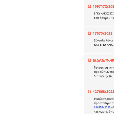
1697172/20
ΕΓΚΥΚΛΙΟΣ 37/
του άρθρου 11
17675/2023
Σύνταξη λόγω 
ΔΑ5 ΕΓΚΥΚΛΙΟ
ΔΙΔΑΔ/Φ.49
Εφαρμογή των 
προσώπων που 
διατάξεις» (Α΄ 
427668/202
Ενιαίες προϋπ
προστέθηκε στ
616259/2023
:
«
4387/2016, όπ