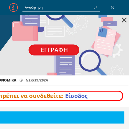
×
E-Mail
Κωδικός
Να με θυμάσαι
ΚΟΝΟΜΙΚΆ
ΝΣΚ/39/2024
Είσοδος
Ξέχασα τον Κωδικό
πρέπει να συνδεθείτε:
Είσοδος