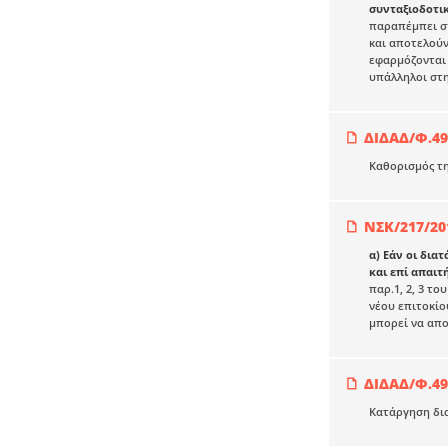
συνταξιοδοτι
παραπέμπει στ
και αποτελούν 
εφαρμόζονται 
υπάλληλοι στη
ΔΙΔΑΔ/Φ.49
Καθορισμός τη
ΝΣΚ/217/20
α) Εάν οι δια
και επί απαιτ
παρ.1, 2, 3 τ
νέου επιτοκίο
μπορεί να απο
ΔΙΔΑΔ/Φ.49
Κατάργηση διατ