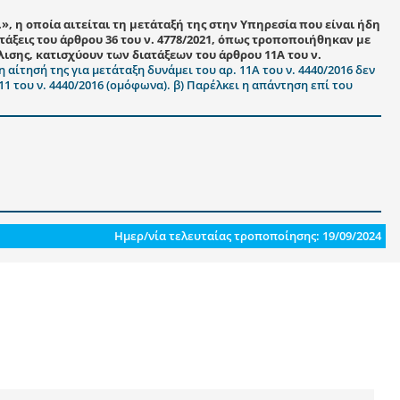
», η οποία αιτείται τη μετάταξή της στην Υπηρεσία που είναι ήδη
ατάξεις του άρθρου 36 του ν. 4778/2021, όπως τροποποιήθηκαν με
φάλισης, κατισχύουν των διατάξεων του άρθρου 11Α του ν.
η αίτησή της για μετάταξη δυνάμει του αρ. 11Α του ν. 4440/2016 δεν
1 του ν. 4440/2016 (ομόφωνα). β) Παρέλκει η απάντηση επί του
Ημερ/νία τελευταίας τροποποίησης: 19/09/2024