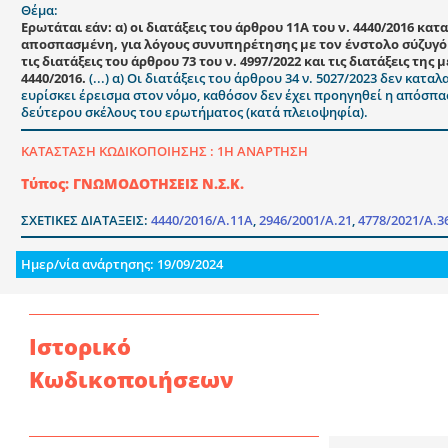
Θέμα:
Ερωτάται εάν: α) οι διατάξεις του άρθρου 11Α του ν. 4440/2016 
αποσπασμένη, για λόγους συνυπηρέτησης με τον ένστολο σύζυγό τη
τις διατάξεις του άρθρου 73 του ν. 4997/2022 και τις διατάξεις τη
4440/2016.
(...) α) Οι διατάξεις του άρθρου 34 ν. 5027/2023 δεν κα
ευρίσκει έρεισμα στον νόμο, καθόσον δεν έχει προηγηθεί η απόσπα
δεύτερου σκέλους του ερωτήματος (κατά πλειοψηφία).
ΚΑΤΑΣΤΑΣΗ ΚΩΔΙΚΟΠΟΙΗΣΗΣ :
1Η ΑΝΑΡΤΗΣΗ
Τύπος: ΓΝΩΜΟΔΟΤΗΣΕΙΣ Ν.Σ.Κ.
ΣΧΕΤΙΚΕΣ ΔΙΑΤΑΞΕΙΣ:
4440/2016/Α.11Α
,
2946/2001/Α.21
,
4778/2021/Α.3
Ημερ/νία ανάρτησης: 19/09/2024
Ιστορικό
Κωδικοποιήσεων