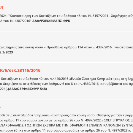
24
2024: "Κοινοποίηση των διατάξεων του άρθρου 43 του Ν. 5157/2024 - Χορήγηση σύ
Α του Ν. 4387/2016"
ΑΔΑ:ΨΧΕ646ΜΑΠΣ-ΘΡΚ
αναπηρίας από κοινή νόσο – Προσθήκη άρθρου 11Α στον ν. 4387/2016. Γνωστοποίησ
Σ 3/2023
Κ/6/οικ.33116/2016
διατάξεων του άρθρου 40 του ν.4440/2016 «Ενιαίο Σύστημα Κινητικότητας στη Δη
διορίζονται στις θέσεις των άρθρων 6 και 8 του ν.4369/2016, ασυμβίβαστα και
224 ).
(ΑΔΑ:ΩΕΕΦ465ΧΘΨ-54Β)
3
οθέσεις συνταξιοδότησης λόγω αναπηρίας από κοινή νόσο. Οδηγίες για την εφαρμ
ο άρθρο 11 του νόμου αυτού με το άρθρο 26 του Ν. 4997/2022.» ΣΧΕΤ.ΕΓΚΥΚΛΙΟΣ 3
ΑΝΑΚΕΦΑΛΑΙΩΣΗ ΟΔΗΓΙΩΝ ΣΧΕΤΙΚΑ ΜΕ ΤΗΝ ΕΦΑΡΜΟΓΗ ΕΝΙΑΙΩΝ ΚΑΝΟΝΩΝ ΣΥΝΤΑΞΙ
ως προστέθηκε στο άρθρο 11 του νόμου αυτού με το άρθρο 26 του Ν. 4997/2022)».