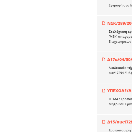
Εγγραφή στο Μ
ΝΣΚ/289/20
Στελέχωση ερ
(ΜΕΚ) απαγορε
Επιχειρήσεων 
Δ17α/04/50
Διαδικασία τή
οικ/17294 /1.6.
ΥΠΕΧΩΔΕ/Δ1
ΘΕΜΑ : Τροποπ
Μητρώου Εργολ
Δ15/οικ172
Τροποποίηση τ