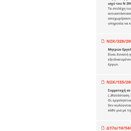
ισχύ του Ν 29
Τα στελέχη τω
αντικατάστασή
αποχωρήσαντος
υπηρεσία να κ
ΝΣΚ/329/20
Μητρώο Εργολ
Είναι δυνατή 
εξειδικευμένε
έργων.
ΝΣΚ/135/20
Συμμετοχή σε
(..)Κατάσταση
Οι εργοληπτικ
δεν κωλύονται
κάθε μια με τ
Δ17α/10/54