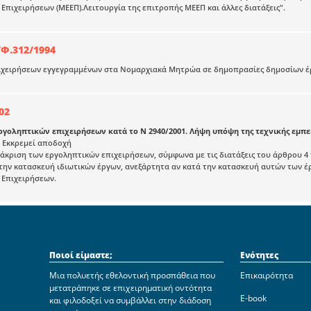
Επιχειρήσεων (ΜΕΕΠ).Λειτουργία της επιτροπής ΜΕΕΠ και άλλες διατάξεις".
/Φ.312/1994
ιχειρήσεων εγγεγραμμένων στα Νομαρχιακά Μητρώα σε δημοπρασίες δημοσίων έ
02
ργοληπτικών επιχειρήσεων κατά το Ν 2940/2001. Λήψη υπόψη της τεχνικής εμπε
 : Εκκρεμεί αποδοχή
άκριση των εργοληπτικών επιχειρήσεων, σύμφωνα με τις διατάξεις του άρθρου 4 
την κατασκευή ιδιωτικών έργων, ανεξάρτητα αν κατά την κατασκευή αυτών των έ
 Επιχειρήσεων.
Ποιοί είμαστε;
Ενότητες
Μια πολυετής εθελοντική προσπάθεια που
Επικαιρότητα
μετατράπηκε σε επιχειρηματική οντότητα
E-book
και φιλοδοξεί να συμβάλλει στην διάδοση