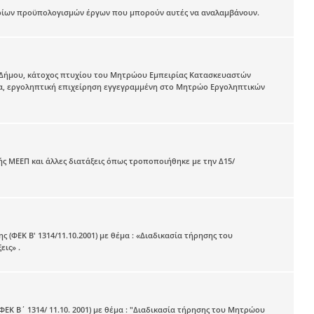
 ορίων προϋπολογισμών έργων που μπορούν αυτές να αναλαμβάνουν.
 Δήμου, κάτοχος πτυχίου του Μητρώου Εμπειρίας Κατασκευαστών
τέα, εργοληπτική επιχείρηση εγγεγραμμένη στο Μητρώο Εργοληπτικών
ς ΜΕΕΠ και άλλες διατάξεις όπως τροποποιήθηκε με την Δ15/
 (ΦΕΚ Β' 1314/11.10.2001) με θέμα : «Διαδικασία τήρησης του
ις» .
ΕΚ Β΄ 1314/ 11.10. 2001) με θέμα : "Διαδικασία τήρησης του Μητρώου