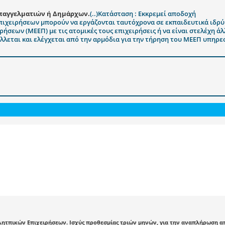
παγγελματιών ή Δημάρχων.
(..)Κατάσταση : Εκκρεμεί αποδοχή
ιχειρήσεων μπορούν να εργάζονται ταυτόχρονα σε εκπαιδευτικά ιδρύματ
ήσεων (ΜΕΕΠ) με τις ατομικές τους επιχειρήσεις ή να είναι στελέχη 
λεται και ελέγχεται από την αρμόδια για την τήρηση του ΜΕΕΠ υπηρεσ
ητπικών Επιχειρήσεων. Ισχύς προθεσμίας τριών μηνών, για την αναπλήρωση 