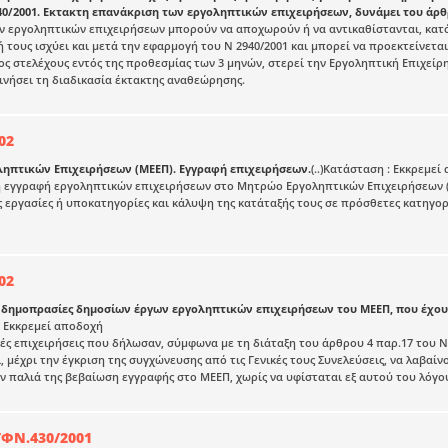
40/2001. Εκτακτη επανάκριση των εργοληπτικών επιχειρήσεων, δυνάμει του άρθρ
ν εργοληπτικών επιχειρήσεων μπορούν να αποχωρούν ή να αντικαθίστανται, κατό
 τους ισχύει και μετά την εφαρμογή του Ν 2940/2001 και μπορεί να προεκτείνεται
 στελέχους εντός της προθεσμίας των 3 μηνών, στερεί την Εργοληπτική Επιχείρ
ινήσει τη διαδικασία έκτακτης αναθεώρησης.
02
ηπτικών Επιχειρήσεων (ΜΕΕΠ). Εγγραφή επιχειρήσεων.
(..)Κατάσταση : Εκκρεμε
η εγγραφή εργοληπτικών επιχειρήσεων στο Μητρώο Εργοληπτικών Επιχειρήσεων (
ς εργασίες ή υποκατηγορίες και κάλυψη της κατάταξής τους σε πρόσθετες κατηγορί
02
 δημοπρασίες δημοσίων έργων εργοληπτικών επιχειρήσεων του ΜΕΕΠ, που έχου
 : Εκκρεμεί αποδοχή
ές επιχειρήσεις που δήλωσαν, σύμφωνα με τη διάταξη του άρθρου 4 παρ.17 του Ν 
, μέχρι την έγκριση της συγχώνευσης από τις Γενικές τους Συνελεύσεις, να λαβαί
ην παλιά της βεβαίωση εγγραφής στο ΜΕΕΠ, χωρίς να υφίσταται εξ αυτού του λόγ
/ΦΝ.430/2001