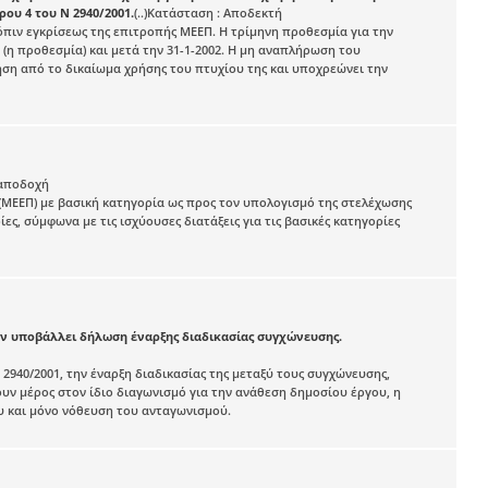
ου 4 του Ν 2940/2001.
(..)Κατάσταση : Αποδεκτή
πιν εγκρίσεως της επιτροπής ΜΕΕΠ. Η τρίμηνη προθεσμία για την
 (η προθεσμία) και μετά την 31-1-2002. Η μη αναπλήρωση του
ηση από το δικαίωμα χρήσης του πτυχίου της και υποχρεώνει την
ί αποδοχή
ΜΕΕΠ) με βασική κατηγορία ως προς τον υπολογισμό της στελέχωσης
ες, σύμφωνα με τις ισχύουσες διατάξεις για τις βασικές κατηγορίες
ν υποβάλλει δήλωση έναρξης διαδικασίας συγχώνευσης.
2940/2001, την έναρξη διαδικασίας της μεταξύ τους συγχώνευσης,
νουν μέρος στον ίδιο διαγωνισμό για την ανάθεση δημοσίου έργου, η
ου και μόνο νόθευση του ανταγωνισμού.