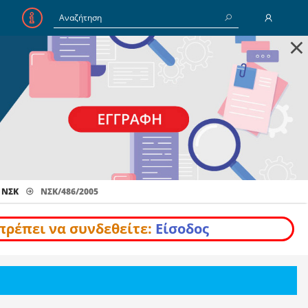
×
E-Mail
Κωδικός
Να με θυμάσαι
 ΝΣΚ
ΝΣΚ/486/2005
Είσοδος
Ξέχασα τον Κωδικό
πρέπει να συνδεθείτε:
Είσοδος