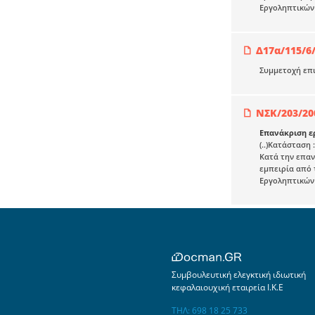
Εργοληπτικών 
Δ17α/115/6
Συμμετοχή επ
ΝΣΚ/203/20
Επανάκριση ε
(..)Κατάσταση
Κατά την επαν
εμπειρία από 
Εργοληπτικών
Συμβουλευτική ελεγκτική ιδιωτική
κεφαλαιουχική εταιρεία Ι.Κ.Ε
ΤΗΛ: 698 18 25 733