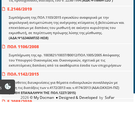
τις προϊσχύσασες διατάξεις του ν. 2238/1994.(
ΑΔΑ:ΨΠΜ6Η-Ξ2Ο )
Ε.2146/2019
Πληροφορίες
Συμπλήρωση της ΠΟΛ.1103/2015 εγκυκλίου αναφορικά με την
φορολογική αντιμετώπιση της ανέγερσης κτίσματος ή βελτιώσεων και
Είσοδος
επεκτάσεων με δαπάνες του μισθωτή σε ακίνητο κυριότητας του
εκμισθωτή, σε περίπτωση πρόωρης λύσης της μίσθωσης.
Εγγραφή
(ΑΔΑ:Ψ1Δ346ΜΠ3Ζ-ΗΩ8)
Οδηγίες Εγγραφής
ΠΟΛ 1106/2008
Βοηθός Αναζήτησης
Συμπλήρωση της αρ. 1003821/10037/Β0012/ΠΟΛ.1005/2005 Απόφασης
του Υπουργού Οικονομίας και Οικονομικών, σχετικά με τις
Οροι χρησης ιστοτοπου
εκπιπτόμενες δαπάνες από τα ακαθάριστα έσοδα των επιχειρήσεων
ΠΟΛ.1142/2015
Πρόσθετες διευκρινίσεις για θέματα ενδοομιλικών συναλλαγών με
s
βάση τις διατάξεις των ν.4172/2013 και ν.4174/2013 (ΑΔΑ:ΩΚΧΩΗ-ΠΙΖ)
(ΟΡΘΗ ΕΠΑΝΑΛΗΨΗ ΤΗΣ ΠΟΛ.1227/2015)
2026
© My Docman
● Designed & Developed
by
SoFar
Ε.2088/2019
Συμπλήρωση της ΠΟΛ.1039/2015 εγκυκλίου αναφορικά με την εφαρμογή
των διατάξεων της παρ. 4 του άρθρου 48 του ν.4172/2013.
(ΑΔΑ:
9ΦΘΤ46ΜΠ3Ζ-ΝΩΡ)
10685/2016