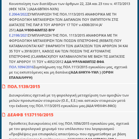
Docman.gr
Κοινοποίηση των διατάξεων των άρθρων 22, 22Α και 23 του ν. 4172/2013
(ΦΕΚ 167Α΄) (ΑΔΑ:6ΒΠΚΗ-ΝΧΝ)
Ε.2064/2022
ΣΥΜΠΛΗΡΩΣΗ ΤΗΣ ΠΟΛ.1113/2015 ΑΝΑΦΟΡΙΚΑ ΜΕ ΤΗ
ΦΟΡΟΛΟΓΙΚΗ ΜΕΤΑΧΕΙΡΙΣΗ ΤΩΝ ΔΑΠΑΝΩΝ ΠΟΥ ΕΜΠΙΠΤΟΥΝ ΣΤΙΣ
Ποιοί είμαστε;
ΔΙΑΤΑΞΕΙΣ ΤΗΣ ΠΑΡ.8 ΤΟΥ ΑΡΘΡΟΥ 17 ΤΟΥ ν.4308/2014 (Α'
251)
ΑΔΑ:Ψ80Θ46ΜΠ3Ζ-ΒΙΨ
Μια πολυετής εθελοντική προσπάθεια που
Ε.2198/2021
ΣΥΜΠΛΗΡΩΣΗ ΤΗΣ ΠΟΛ. 1113/2015 ΑΝΑΦΟΡΙΚΑ ΜΕ ΤΗ
μετατράπηκε σε επιχειρηματική οντότητα και φιλοδοξεί να συμβάλλει
ΦΟΡΟΛΟΓΙΚΗ ΜΕΤΑΧΕΙΡΙΣΗ ΤΩΝ ΠΟΣΩΝ ΕΠΙΣΤΡΟΦΗΣ (REBATE) ΠΟΥ
στην διάδοση της γνώσης.
ΚΑΤΑΒΑΛΛΟΝΤΑΙ ΚΑΤ' ΕΦΑΡΜΟΓΗ ΤΩΝ ΔΙΑΤΑΞΕΩΝ ΤΩΝ ΑΡΘΡΩΝ 34 ΚΑΙ
35 ΤΟΥ ν.3918/2011, ΚΑΘΩΣ ΚΑΙ ΤΩΝ ΠΟΣΩΝ ΤΗΣ ΑΥΤΟΜΑΤΗΣ
ΕΠΙΣΤΡΟΦΗΣ (CLAWBACK)ΠΟΥ ΚΑΤΑΒΑΛΛΟΝΤΑΙ ΜΕ ΒΑΣΗ ΤΙΣ ΔΙΑΤΑΞΕΙΣ
ΤΟΥ ΑΡΘΡΟΥ 11 ΤΟΥ ν.4052/2012
ΑΔΑ:ΨΡΛΝ46ΜΠ3Ζ-ΒΦΑ
ΠΟΛ.1094/2016
Συμπλήρωση της ΠΟΛ.1113/2015 εγκυκλίου μας, σχετικά
με τις εκπιπτόμενες και μη δαπάνες
(ΑΔΑ:6ΗΚΥΗ-ΥΜΛ ) (ΟΡΘΗ
Ενότητες
ΕΠΑΝΑΛΗΨΗ)
Επικαιρότητα
ΠΟΛ.1139/2015
Διευκρινίσεις σχετικά με τη φορολογική μεταχείριση των αμοιβών των
E-book
μελών προσωπικών εταιρειών (Ο.Ε., Ε.Ε.) και αστικών εταιρειών μετά
την έκδοση της ΠΟΛ.1113/2015 εγκυκλίου μας.(AΔΑ:ΨΘΧ4Η-8ΦΩ)
Οδηγοί εκκαθάρισης
ΔΕΑΦΒ 1137110/2015
Νόμοι και προεδρικά διατάγματα
Πρόσθετες διευκρινίσεις επί της ΠΟΛ.1056/2015 εγκυκλίου μας, σχετικά
Υπουργικές αποφάσεις
με τον φορολογικό χειρισμό του υπόλοιπου του λογαριασμού
«Προβλέψεις για επισφαλείς απαιτήσεις» που σχηματίσθηκε με βάση
Νομολογία και Γνωμοδοτήσεις ΝΣΚ