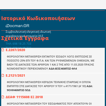
Ιστορικό Κωδικοποιήσεων
Συμβουλευτική ελεγκτική ιδιωτική
κεφαλαιουχική εταιρεία Ι.Κ.Ε
Σχετικά Έγγραφα
ΤΗΛ: 698 18 25 733
ΤΗΛ: 698 18 25 732
Ε.2207/2020
mydocmangr@gmail.com
Docman.gr
ΦΟΡΟΛΟΓΙΚΗ ΜΕΤΑΧΕΙΡΙΣΗ ΕΚΤΑΚΤΟΥ ΕΣΟΔΟΥ ΛΟΓΩ ΕΚΠΤΩΣΗΣ ΣΕ
ΠΟΣΟΣΤΟ 25% ΕΠΙ ΤΟΥ Φ.Π.Α. ΚΑΙ ΤΩΝ ΡΥΘΜΙΣΜΕΝΩΝ ΟΦΕΙΛΩΝ, ΜΕ
ΒΑΣΗ ΤΙΣ ΔΙΑΤΑΞΕΙΣ ΤΩΝ ΑΡΘΡΩΝ 1 ΚΑΙ 2 ΤΗΣ ΑΠΟ 11.03.2020 ΠΡΑΞΗΣ
ΝΟΜΟΘΕΤΙΚΟΥ ΠΕΡΙΕΧΟΜΕΝΟΥ
ΑΔΑ:6Ε3Σ46ΜΠ3Ζ-ΦΛ4
Ποιοί είμαστε;
Ε.2121/2021
Μια πολυετής εθελοντική προσπάθεια που
μετατράπηκε σε επιχειρηματική οντότητα και φιλοδοξεί να συμβάλλει
ΦΟΡΟΛΟΓΙΚΗ ΜΕΤΑΧΕΙΡΙΣΗ ΚΕΡΔΩΝ ΤΕΧΝΙΚΗΣ ΕΤΑΙΡΕΙΑΣ Η ΟΠΟΊΑ
στην διάδοση της γνώσης.
ΕΜΠΙΠΤΕΙ ΣΤΙΣ ΔΙΑΤΑΞΕΙΣ ΤΟΥ ΑΡΘΡΟΥ 9 ΤΟΥ ν.4171/1961 (Α' 93)
ΑΔΑ:
9ΟΗΗ46ΜΠ3Ζ-5ΩΔ
ΔΕΑΦ 1115608 ΕΞ 2018
ΦΟΡΟΛΟΓΙΚΗ ΜΕΤΑΧΕΙΡΙΣΗ ΤΟΥ ΕΙΣΟΔΗΜΑΤΟΣ ΠΟΥ ΑΠΟΚΤΟΥΝ ΟΙ