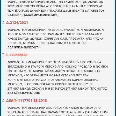
ΦΟΡΕΙΣ ΓΕΝΙΚΗΣ ΚΥΒΕΡΝΗΣΗΣ ΑΠΟ ΤΗΝ ΕΚΜΙΣΘΩΣΗ ΤΩΝ ΑΚΙΝΗΤΩΝ
ΤΟΥΣ ΜΕΣΩ ΤΗΣ ΥΠΗΡΕΣΙΑΣ ΑΞΙΟΠΟΙΗΣΗΣ ΤΗΣ ΑΚΙΝΗΤΗΣ ΠΕΡΙΟΥΣΙΑΣ
Ενότητες
ΤΩΝ ΕΝΟΠΛΩΝ ΔΥΝΑΜΕΩΝ (ΥΠ.Α.Α.Π.Ε.Δ.),ΜΕ ΒΑΣΗ ΤΙΣ ΔΙΑΤΑΞΕΙΣ ΤΟΥ
Επικαιρότητα
ν.4407/2016.
(ΑΔΑ:6ΜΡ546ΜΠ3Ζ-ΜΡΚ)
Δ.2124/2021
E-book
ΦΟΡΟΛΟΓΙΚΗ ΜΕΤΑΧΕΙΡΙΣΗ ΤΗΣ ΑΓΟΡΑΣ ΣΥΛΛΕΚΤΙΚΩΝ ΝΟΜΙΣΜΑΤΩΝ
Οδηγοί εκκαθάρισης
ΑΠΟ ΤΟ ΝΟΜΙΣΜΑΤΙΚΟ ΠΡΟΓΡΑΜΜΑ ΤΗΣ ΕΠΙΤΡΟΠΗΣ "ΕΛΛΑΔΑ 2021"
ΚΑΘΩΣ ΚΑΙ ΤΩΝ ΔΩΡΕΩΝ, ΧΟΡΗΓΙΩΝ Κ.Λ.Π. ΠΡΟΣ ΑΥΤΗ, ΑΠΟ ΦΥΣΙΚΑ
Νόμοι και προεδρικά διατάγματα
ΠΡΟΣΩΠΑ, ΝΟΜΙΚΑ ΠΡΟΣΩΠΑ ΚΑΙ ΝΟΜΙΚΕΣ ΟΝΤΟΤΗΤΕΣ.
ΑΔΑ:ΨΠ2346ΜΠ3Ζ-ΩΤΦ
Υπουργικές αποφάσεις
Ε.2208/2020
Νομολογία και Γνωμοδοτήσεις ΝΣΚ
ΦΟΡΟΛΟΓΙΚΗ ΜΕΤΑΧΕΙΡΙΣΗ ΤΟΥ ΕΙΣΟΔΗΜΑΤΟΣ ΠΟΥ ΠΡΟΚΥΠΤΕΙ ΓΙΑ
ΕΡΓΑΖΟΜΕΝΟ Ή ΕΤΑΙΡΟ Ή ΜΕΤΟΧΟ ΑΠΟ ΝΟΜΙΚΟ ΠΡΟΣΩΠΟ Ή ΝΟΜΙΚΗ
ΟΝΤΟΤΗΤΑ ΜΕ ΤΗ ΜΟΡΦΗ ΔΙΚΑΙΩΜΑΤΩΝ ΠΡΟΑΙΡΕΣΗΣ ΑΠΟΚΤΗΣΗΣ
Πληροφορίες
ΜΕΤΟΧΩΝ, ΚΑΘΩΣ ΚΑΙ ΜΕ ΤΗ ΜΟΡΦΗ ΜΕΤΟΧΩΝ ΠΟΥ ΤΟΥ
Είσοδος
ΧΟΡΗΓΟΥΝΤΑΙ ΣΤΟ ΠΛΑΙΣΙΟ ΠΡΟΓΡΑΜΜΑΤΩΝ ΔΩΡΕΑΝ ΔΙΑΘΕΣΗΣ
ΜΕΤΟΧΩΝ, ΣΤΑ ΟΠΟΙΑ ΤΙΘΕΤΑΙ ΩΣ ΠΡΟΫΠΟΘΕΣΗ Η ΕΠΙΤΕΥΞΗ
Εγγραφή
ΣΥΓΚΕΚΡΙΜΕΝΩΝ ΣΤΟΧΩΝ Ή Η ΕΠΕΛΕΥΣΗ ΣΥΓΚΕΚΡΙΜΕΝΟΥ ΓΕΓΟΝΟΤΟΣ
ΑΔΑ:6ΖΝΣ46ΜΠ3Ζ-ΟΟΟ
Οδηγίες Εγγραφής
ΔΕΑΦ 1117701 ΕΞ 2018
Βοηθός Αναζήτησης
ΦΟΡΟΛΟΓΙΚΗ ΜΕΤΑΧΕΙΡΙΣΗ ΑΦΟΡΟΛΟΓΗΤΟΥ ΑΠΟΘΕΜΑΤΙΚΟΥ ΑΠΟ
ΥΠΕΡΑΞΙΑ ΑΠΟ ΠΩΛΗΣΗ ΚΑΙ ΕΠΑΝΑΜΙΣΘΩΣΗ ΑΚΙΝΗΤΟΥ (SALE AND LEASE
Οροι χρησης ιστοτοπου