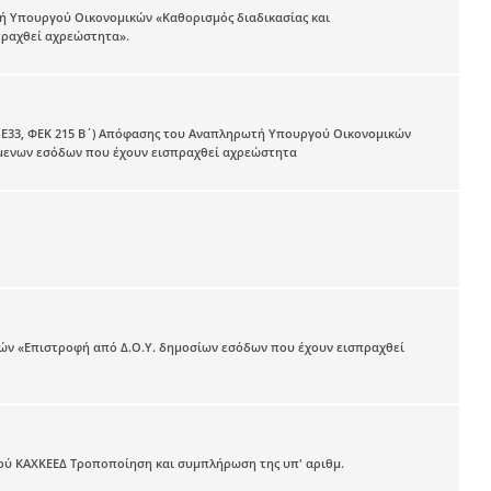
ωτή Υπουργού Οικονομικών «Καθορισμός διαδικασίας και
πραχθεί αχρεώστητα».
ΤΗ-Ε33, ΦΕΚ 215 Β΄) Απόφασης του Αναπληρωτή Υπουργού Οικονομικών
όμενων εσόδων που έχουν εισπραχθεί αχρεώστητα
κών «Επιστροφή από Δ.Ο.Υ. δημοσίων εσόδων που έχουν εισπραχθεί
ού ΚΑΧΚΕΕΔ Τροποποίηση και συμπλήρωση της υπ' αριθμ.