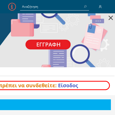
×
E-Mail
Κωδικός
Να με θυμάσαι
Είσοδος
Ξέχασα τον Κωδικό
πρέπει να συνδεθείτε:
Είσοδος