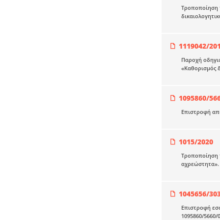
Τροποποίηση τ
δικαιολογητι
1119042/20
Παροχή οδηγιώ
«Καθορισμός 
1095860/56
Επιστροφή απ
1015/2020
Τροποποίηση τ
αχρεώστητα».
1045656/30
Επιστροφή εσό
1095860/5660/0