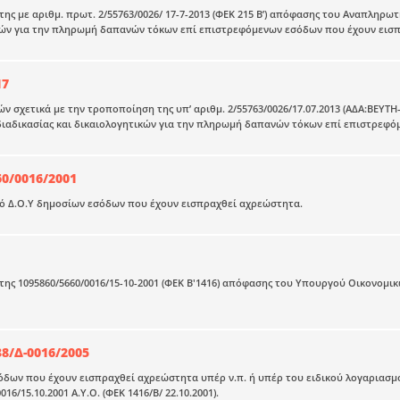
ης με αριθμ. πρωτ. 2/55763/0026/ 17-7-2013 (ΦΕΚ 215 Β’) απόφασης του Αναπληρ
κών για την πληρωμή δαπανών τόκων επί επιστρεφόμενων εσόδων που έχουν εισ
17
ν σχετικά με την τροποποίηση της υπ’ αριθμ. 2/55763/0026/17.07.2013 (ΑΔΑ:ΒΕΥ
διαδικασίας και δικαιολογητικών για την πληρωμή δαπανών τόκων επί επιστρεφ
60/0016/2001
ό Δ.Ο.Υ δημοσίων εσόδων που έχουν εισπραχθεί αχρεώστητα.
ης 1095860/5660/0016/15-10-2001 (ΦΕΚ Β'1416) απόφασης του Υπουργού Οικονομι
38/Δ-0016/2005
δων που έχουν εισπραχθεί αχρεώστητα υπέρ ν.π. ή υπέρ του ειδικού λογαριασμ
016/15.10.2001 Α.Υ.Ο. (ΦΕΚ 1416/Β/ 22.10.2001).