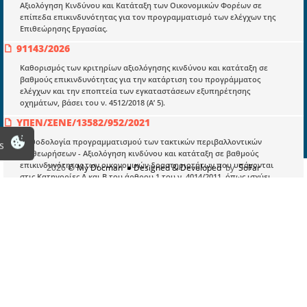
Αξιολόγηση Κινδύνου και Κατάταξη των Οικονομικών Φορέων σε
επίπεδα επικινδυνότητας για τον προγραμματισμό των ελέγχων της
Εγγραφή
Επιθεώρησης Εργασίας.
Οδηγίες Εγγραφής
91143/2026
Βοηθός Αναζήτησης
Καθορισμός των κριτηρίων αξιολόγησης κινδύνου και κατάταξη σε
βαθμούς επικινδυνότητας για την κατάρτιση του προγράμματος
Οροι χρησης ιστοτοπου
ελέγχων και την εποπτεία των εγκαταστάσεων εξυπηρέτησης
οχημάτων, βάσει του ν. 4512/2018 (Α’ 5).
ΥΠΕΝ/ΣΕΝΕ/13582/952/2021
Μεθοδολογία προγραμματισμού των τακτικών περιβαλλοντικών
s
επιθεωρήσεων - Αξιολόγηση κινδύνου και κατάταξη σε βαθμούς
επικινδυνότητας των οικονομικών δραστηριοτήτων που υπάγονται
2026
© My Docman
● Designed & Developed
by
SoFar
στις Κατηγορίες Α και Β του άρθρου 1 του ν. 4014/2011, όπως ισχύει.
Δ1ε/Γ.Π.οικ.22968/2023
Ενημέρωση για την τροποποίηση της ΚΥΑ 17185/1069/2022 αναφορικά
με την κατάταξη έργων και δραστηριοτήτων σε κατηγορίες για την
περιβαλλοντική αδειοδότησή τους.
ΑΔΑ:Ω82Σ465ΦΥΟ-ΠΜΠ
196/14-07-2021
Θέσπιση διαδικασίας διαχείρισης κατά περίπτωση υποθέσεων στο
πλαίσιο επισήμων ελέγχων όπου εμπλέκονται περισσότερες της μιας
Περιφερειακές Διευθύνσεις του ΕΦΕΤ
ΑΔΑ: ΨΡΞΚΟΡ9Τ-ΔΤΡ