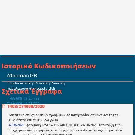
Ιστορικό Κωδικοποιήσεων
Συμβουλευτική ελεγκτική ιδιωτική
κεφαλαιουχική εταιρεία Ι.Κ.Ε
Σχετικά Έγγραφα
ΤΗΛ: 698 18 25 733
ΤΗΛ: 698 18 25 732
1408/274009/2020
mydocmangr@gmail.com
Docman.gr
Κατάταξη επιχειρήσεων τροφίμων σε κατηγορίες επικινδυνότητας -
Συχνότητα επισήμων ελέγχων.
4058/2021
Εφαρμογή ΚΥΑ 1408/274009/ΦΕΚ Β΄/9-10-2020 Κατάταξη των
επιχειρήσεων τροφίμων σε κατηγορίες επικινδυνότητας - Συχνότητα
Ποιοί είμαστε;