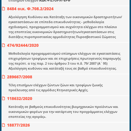
επισήμων ελέγχων
ΑΔΑ:ΨΙΖ7ΟΡ9Τ-ΕΡΦ
Μια πολυετής εθελοντική προσπάθεια που
8484 οικ. Φ.708.2/2024
μετατράπηκε σε επιχειρηματική οντότητα και φιλοδοξεί να συμβάλλει
στην διάδοση της γνώσης.
Αξιολόγηση Κινδύνου και Κατάταξη των οικονομικών δραστηριοτήτων/
εγκαταστάσεων σε επίπεδα επικινδυνότητας - μεθοδολογία
σχεδιασμού, προγραμματισμού και συχνότητα ελέγχων στο πλαίσιο
της εποπτείας οικονομικών δραστηριοτήτων/εγκαταστάσεων στις
διατάξεις πυροπροστασίας αρμοδιότητας Πυροσβεστικού Σώματος
474/92444/2020
Ενότητες
Μεθοδολογία προγραμματισμού επίσημων ελέγχων σε εγκαταστάσεις
Επικαιρότητα
επιχειρήσεων τροφίμων και σε επιχειρήσεις πρωτογενούς παραγωγής
της περίπτ. α της παρ. 2 του άρθρου 3 του π.δ. 79/ 2007 (Α΄ 95)
E-book
Αξιολόγηση κινδύνου και κατάταξή τους σε βαθμό επικινδυνότητας.
289667/2008
Οδηγοί εκκαθάρισης
Τέλη επισήμων ελέγχων ζώντων ζώων και τροφίμων ζωικής
Νόμοι και προεδρικά διατάγματα
προέλευσης από τις αρμόδιες Κτηνιατρικές Αρχές.
Υπουργικές αποφάσεις
118632/2020
Νομολογία και Γνωμοδοτήσεις ΝΣΚ
Κατάταξη σε βαθμούς επικινδυνότητας βιομηχανικών προϊόντων και
οικονομικών φορέων για την κατάρτιση του προγράμματος ελέγχων
εποπτείας της αγοράς».
Πληροφορίες
18877/2026
Είσοδος