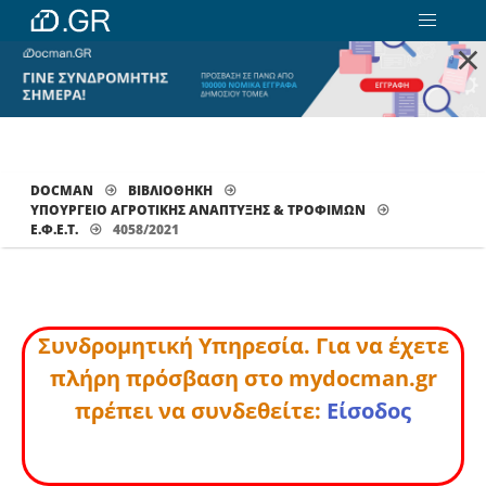
×
DOCMAN
ΒΙΒΛΙΟΘΗΚΗ
ΥΠΟΥΡΓΕΙΟ ΑΓΡΟΤΙΚΗΣ ΑΝΑΠΤΥΞΗΣ & ΤΡΟΦΙΜΩΝ
Ε.Φ.Ε.Τ.
4058/2021
Συνδρομητική Υπηρεσία. Για να έχετε
πλήρη πρόσβαση στο mydocman.gr
πρέπει να συνδεθείτε:
Είσοδος