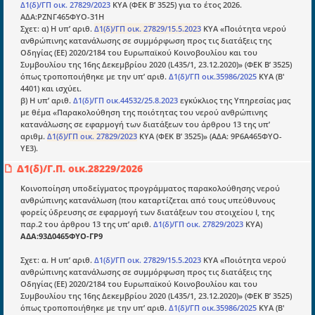
μετατράπηκε σε επιχειρηματική οντότητα και φιλοδοξεί να συμβάλλει
Δ1(δ)/ΓΠ οικ. 27829/2023
ΚΥΑ (ΦΕΚ Β’ 3525) για το έτος 2026.
στην διάδοση της γνώσης.
ΑΔΑ:ΡΖΝΓ465ΦΥΟ-31Η
Σχετ: α) Η υπ’ αριθ.
Δ1(δ)/ΓΠ οικ. 27829/15.5.2023
ΚΥΑ «Ποιότητα νερού
ανθρώπινης κατανάλωσης σε συμμόρφωση προς τις διατάξεις της
Οδηγίας (ΕΕ) 2020/2184 του Ευρωπαϊκού Κοινοβουλίου και του
Συμβουλίου της 16ης Δεκεμβρίου 2020 (L435/1, 23.12.2020)» (ΦΕΚ Β’ 3525)
όπως τροποποιήθηκε με την υπ’ αριθ.
Δ1(δ)/ΓΠ οικ.35986/2025
ΚΥΑ (Β'
4401) και ισχύει.
Ενότητες
β) Η υπ’ αριθ.
Δ1(δ)/ΓΠ οικ.44532/25.8.2023
εγκύκλιος της Υπηρεσίας μας
με θέμα «Παρακολούθηση της ποιότητας του νερού ανθρώπινης
Επικαιρότητα
κατανάλωσης σε εφαρμογή των διατάξεων του άρθρου 13 της υπ’
αριθμ.
Δ1(δ)/ΓΠ οικ. 27829/2023
ΚΥΑ (ΦΕΚ Β’ 3525)» (ΑΔΑ: 9Ρ6Α465ΦΥΟ-
E-book
ΥΕ3).
Οδηγοί εκκαθάρισης
Δ1(δ)/Γ.Π. οικ.28229/2026
Νόμοι και προεδρικά διατάγματα
Κοινοποίηση υποδείγματος προγράμματος παρακολούθησης νερού
ανθρώπινης κατανάλωση (που καταρτίζεται από τους υπεύθυνους
Υπουργικές αποφάσεις
φορείς ύδρευσης σε εφαρμογή των διατάξεων του στοιχείου I, της
παρ.2 του άρθρου 13 της υπ’ αριθ.
Δ1(δ)/ΓΠ οικ. 27829/2023
ΚΥΑ)
Νομολογία και Γνωμοδοτήσεις ΝΣΚ
ΑΔΑ:93Δ0465ΦΥΟ-ΓΡ9
Σχετ: α. Η υπ’ αριθ.
Δ1(δ)/ΓΠ οικ. 27829/15.5.2023
ΚΥΑ «Ποιότητα νερού
Πληροφορίες
ανθρώπινης κατανάλωσης σε συμμόρφωση προς τις διατάξεις της
Οδηγίας (ΕΕ) 2020/2184 του Ευρωπαϊκού Κοινοβουλίου και του
Είσοδος
Συμβουλίου της 16ης Δεκεμβρίου 2020 (L435/1, 23.12.2020)» (ΦΕΚ Β’ 3525)
όπως τροποποιήθηκε με την υπ’ αριθ.
Δ1(δ)/ΓΠ οικ.35986/2025
ΚΥΑ (Β'