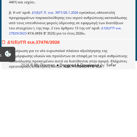
Εγγραφή
4401) και ισχύει.
Οδηγίες Εγγραφής
β. H υπ’ αριθ.
Δ1(δ)/Γ.Π. οικ. 3971/26.1.2026
εγκύκλιος «Αποστολή
προγραμμάτων παρακολούθησης του νερού ανθρώπινης κατανάλωσης
Βοηθός Αναζήτησης
από τους υπευθύνους φορείς ύδρευσης σε εφαρμογή των διατάξεων
του στοιχείου I, της παρ. 2 του άρθρου 13 της υπ’ αριθ.
Δ1(δ)/ΓΠ οικ.
Οροι χρησης ιστοτοπου
27829/2023
ΚΥΑ (ΦΕΚ Β’ 3525) για το έτος 2026».
Δ1(δ)/ΓΠ οικ.37476/2026
Ενημέρωση για το νέο ευρωπαϊκό πλαίσιο αξιολόγησης της
s
συμμόρφωσης υλικών και προϊόντων σε επαφή με το νερό ανθρώπινης
κατανάλωσης προκειμένου αυτά να διατίθενται στην αγορά -Ελάχιστες
2026
© My Docman
● Designed & Developed
by
SoFar
υγειονομικές απαιτήσεις αυτών.
ΑΔΑ:ΨΛΠΒ465ΦΥΟ-4ΞΑ
Σχετ: Η με α.π.
Δ1(δ)/ΓΠ οικ. 27829/2023
/15-5-2023 ΚΥΑ με θέμα
«Ποιότητα νερού ανθρώπινης κατανάλωσης σε συμμόρφωση προς τις
διατάξεις της Οδηγίας (ΕΕ) 2020/2184 του Ευρωπαϊκού Κοινοβουλίου και
του Συμβουλίου της 16ης Δεκεμβρίου 2020 (L435/1, 23.12.2020)» (ΦΕΚ Β’
3525).
Δ1δ/Γ.Π.οικ.27146/2025
Μεταφορά νερού ανθρώπινης κατανάλωσης με βυτιοφόρα οχήματα
ιδιωτικής και δημόσιας χρήσης.
ΑΔΑ:9ΧΑΛ465ΦΥΟ-ΚΑΕ
Σχετικές
:
α) Η με α.π.
Δ1(δ)/ΓΠ οικ. 27829/2023
ΚΥΑ με θέμα «Ποιότητα νερού
ανθρώπινης κατανάλωσης σε συμμόρφωση προς τις διατάξεις της
Οδηγίας (ΕΕ) 2020/2184 του Ευρωπαϊκού Κοινοβουλίου και του