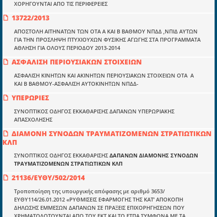
ΧΟΡΗΓΟΥΝΤΑΙ ΑΠΟ ΤΙΣ ΠΕΡΙΦΕΡΕΙΕΣ
Μια πολυετής εθελοντική προσπάθεια που
13722/2013
μετατράπηκε σε επιχειρηματική οντότητα και φιλοδοξεί να συμβάλλει
στην διάδοση της γνώσης.
ΑΠΟΣΤΟΛΗ ΑΙΤΗΝΑΤΩΝ ΤΩΝ ΟΤΑ Α ΚΑΙ Β ΒΑΘΜΟΥ ΝΠΔΔ ,ΝΠΙΔ ΑΥΤΩΝ
ΓΙΑ ΤΗΝ ΠΡΟΣΛΗΨΗ ΠΤΥΧΙΟΥΧΩΝ ΦΥΣΙΚΗΣ ΑΓΩΓΗΣ ΣΤΑ ΠΡΟΓΡΑΜΜΑΤΑ
ΑΘΛΗΣΗ ΓΙΑ ΟΛΟΥΣ ΠΕΡΙΟΔΟΥ 2013-2014
ΑΣΦΑΛΙΣΗ ΠΕΡΙΟΥΣΙΑΚΩΝ ΣΤΟΙΧΕΙΩΝ
ΑΣΦΑΛΙΣΗ ΚΙΝΗΤΩΝ ΚΑΙ ΑΚΙΝΗΤΩΝ ΠΕΡΙΟΥΣΙΑΚΩΝ ΣΤΟΙΧΕΙΩΝ ΟΤΑ Α
Ενότητες
ΚΑΙ Β ΒΑΘΜΟΥ-ΑΣΦΑΛΙΣΗ ΑΥΤΟΚΙΝΗΤΩΝ ΝΠΔΔ-
Επικαιρότητα
ΥΠΕΡΩΡΙΕΣ
ΣΥΝΟΠΤΙΚΟΣ ΟΔΗΓΟΣ ΕΚΚΑΘΑΡΙΣΗΣ ΔΑΠΑΝΩΝ ΥΠΕΡΩΡΙΑΚΗΣ
E-book
ΑΠΑΣΧΟΛΗΣΗΣ
Οδηγοί εκκαθάρισης
ΔΙΑΜΟΝΗ ΣΥΝΟΔΩΝ ΤΡΑΥΜΑΤΙΖΟΜΕΝΩΝ ΣΤΡΑΤΙΩΤΙΚΩΝ
ΚΛΠ
Νόμοι και προεδρικά διατάγματα
ΣΥΝΟΠΤΙΚΟΣ ΟΔΗΓΟΣ ΕΚΚΑΘΑΡΙΣΗΣ
ΔΑΠΑΝΩΝ ΔΙΑΜΟΝΗΣ ΣΥΝΟΔΩΝ
Υπουργικές αποφάσεις
ΤΡΑΥΜΑΤΙΖΟΜΕΝΩΝ ΣΤΡΑΤΙΩΤΙΚΩΝ ΚΛΠ
Νομολογία και Γνωμοδοτήσεις ΝΣΚ
21136/ΕΥΘΥ/502/2014
Τροποποίηση της υπουργικής απόφασης με αριθμό 3653/
ΕΥΘΥ114/26.01.2012 «ΡΥΘΜΙΣΕΙΣ ΕΦΑΡΜΟΓΗΣ ΤΗΣ ΚΑΤ’ ΑΠΟΚΟΠΗ
Πληροφορίες
ΔΗΛΩΣΗΣ ΕΜΜΕΣΩΝ ΔΑΠΑΝΩΝ ΣΕ ΠΡΑΞΕΙΣ ΕΠΙΧΟΡΗΓΗΣΕΩΝ ΠΟΥ
ΧΡΗΜΑΤΟΔΟΤΟΥΝΤΑΙ ΑΠΟ ΤΟΥ ΕΚΤ ΚΑΙ ΤΟ ΕΤΠΑ ΣΥΜΦΩΝΑ ΜΕ ΤΑ