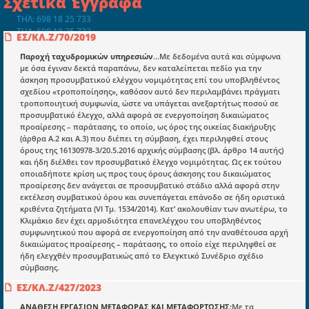
Σχετικά Έγγραφα
ΤΗΛ: 698 18 25 733
ΤΗΛ: 698 18 25 732
ΕΣ/ΚΛ.Ζ/70/2019
mydocmangr@gmail.com
Docman.gr
Παροχή ταχυδρομικών υπηρεσιών
...Με δεδομένα αυτά και σύμφωνα
με όσα έγιναν δεκτά παραπάνω, δεν καταλείπεται πεδίο για την
άσκηση προσυμβατικού ελέγχου νομιμότητας επί του υποβληθέντος
σχεδίου «τροποποίησης», καθόσον αυτό δεν περιλαμβάνει πράγματι
Ποιοί είμαστε;
τροποποιητική συμφωνία, ώστε να υπάγεται ανεξαρτήτως ποσού σε
προσυμβατικό έλεγχο, αλλά αφορά σε ενεργοποίηση δικαιώματος
Μια πολυετής εθελοντική προσπάθεια που
προαίρεσης – παράτασης, το οποίο, ως όρος της οικείας διακήρυξης
μετατράπηκε σε επιχειρηματική οντότητα και φιλοδοξεί να συμβάλλει
(άρθρα Α.2 και Α.3) που διέπει τη σύμβαση, έχει περιληφθεί στους
στην διάδοση της γνώσης.
όρους της 16130978-3/20.5.2016 αρχικής σύμβασης (βλ. άρθρο 14 αυτής)
και ήδη διέλθει τον προσυμβατικό έλεγχο νομιμότητας. Ως εκ τούτου
οποιαδήποτε κρίση ως προς τους όρους άσκησης του δικαιώματος
προαίρεσης δεν ανάγεται σε προσυμβατικό στάδιο αλλά αφορά στην
εκτέλεση συμβατικού όρου και συνεπάγεται επάνοδο σε ήδη οριστικά
κριθέντα ζητήματα (VI Τμ. 1534/2014). Κατ’ ακολουθίαν των ανωτέρω, το
Ενότητες
Κλιμάκιο δεν έχει αρμοδιότητα επανελέγχου του υποβληθέντος
συμφωνητικού που αφορά σε ενεργοποίηση από την αναθέτουσα αρχή
Επικαιρότητα
δικαιώματος προαίρεσης – παράτασης, το οποίο είχε περιληφθεί σε
ήδη ελεγχθέν προσυμβατικώς από το Ελεγκτικό Συνέδριο σχέδιο
E-book
σύμβασης.
Οδηγοί εκκαθάρισης
ΕΣ/ΚΛ.Ζ/427/2023
Νόμοι και προεδρικά διατάγματα
ΑΝΑΘΕΣΗ ΕΡΓΑΣΙΩΝ ΜΕΤΑΦΟΡΑΣ ΚΑΙ ΜΕΤΑΦΟΡΤΩΣΗΣ:
Με τα