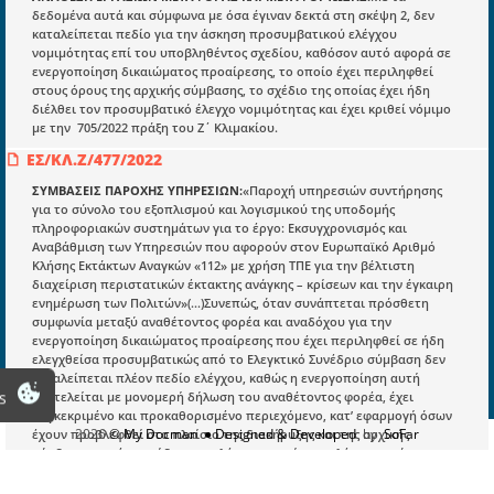
δεδομένα αυτά και σύμφωνα με όσα έγιναν δεκτά στη σκέψη 2, δεν
Υπουργικές αποφάσεις
καταλείπεται πεδίο για την άσκηση προσυμβατικού ελέγχου
νομιμότητας επί του υποβληθέντος σχεδίου, καθόσον αυτό αφορά σε
Νομολογία και Γνωμοδοτήσεις ΝΣΚ
ενεργοποίηση δικαιώματος προαίρεσης, το οποίο έχει περιληφθεί
στους όρους της αρχικής σύμβασης, το σχέδιο της οποίας έχει ήδη
διέλθει τον προσυμβατικό έλεγχο νομιμότητας και έχει κριθεί νόμιμο
με την 705/2022 πράξη του Ζ΄ Κλιμακίου.
Πληροφορίες
ΕΣ/ΚΛ.Ζ/477/2022
Είσοδος
ΣΥΜΒΑΣΕΙΣ ΠΑΡΟΧΗΣ ΥΠΗΡΕΣΙΩΝ:
«Παροχή υπηρεσιών συντήρησης
Εγγραφή
για το σύνολο του εξοπλισμού και λογισμικού της υποδομής
πληροφοριακών συστημάτων για το έργο: Εκσυγχρονισμός και
Οδηγίες Εγγραφής
Αναβάθμιση των Υπηρεσιών που αφορούν στον Ευρωπαϊκό Αριθμό
Κλήσης Εκτάκτων Αναγκών «112» με χρήση ΤΠΕ για την βέλτιστη
Βοηθός Αναζήτησης
διαχείριση περιστατικών έκτακτης ανάγκης – κρίσεων και την έγκαιρη
ενημέρωση των Πολιτών»(...)Συνεπώς, όταν συνάπτεται πρόσθετη
Οροι χρησης ιστοτοπου
συμφωνία μεταξύ αναθέτοντος φορέα και αναδόχου για την
ενεργοποίηση δικαιώματος προαίρεσης που έχει περιληφθεί σε ήδη
ελεγχθείσα προσυμβατικώς από το Ελεγκτικό Συνέδριο σύμβαση δεν
καταλείπεται πλέον πεδίο ελέγχου, καθώς η ενεργοποίηση αυτή
s
συντελείται με μονομερή δήλωση του αναθέτοντος φορέα, έχει
συγκεκριμένο και προκαθορισμένο περιεχόμενο, κατ’ εφαρμογή όσων
2026
© My Docman
● Designed & Developed
by
SoFar
έχουν προβλεφθεί στο πλαίσιο της διακήρυξης και της αρχικής
σύμβασης και έχουν ήδη αποτελέσει αντικείμενο ελέγχου από το
Ελεγκτικό Συνέδριο, και κατ’ ουσίαν ανάγεται στην εκτέλεση της
αρχικής σύμβασης. Ως εκ τούτων η πρόσθετη αυτή συμφωνία δεν