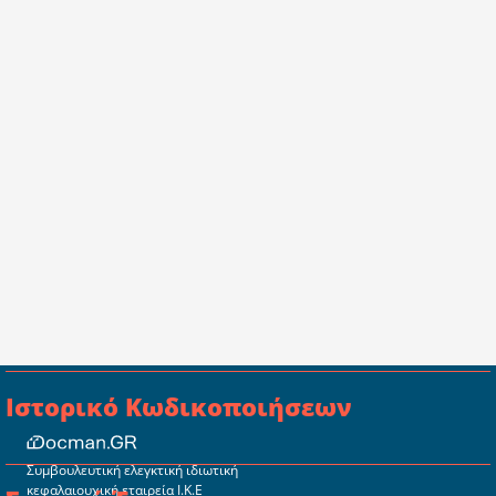
Ιστορικό Κωδικοποιήσεων
Συμβουλευτική ελεγκτική ιδιωτική
κεφαλαιουχική εταιρεία Ι.Κ.Ε