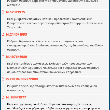
Ποιοί είμαστε;
Ρύθμιση θεμάτων αρμοδιότητας Υπουργείου Δικαιοσύνης και άλλες
διατάξεις.
Μια πολυετής εθελοντική προσπάθεια που
Ν.123/1975
μετατράπηκε σε επιχειρηματική οντότητα και φιλοδοξεί να συμβάλλει
στην διάδοση της γνώσης.
Περί ρυθμίσεως θεμάτων Ιατρικού Προσωπικού Νοσηλευτικών
Ιδρυμάτων και ετέρων θεμάτων αρμοδιότητος Υπουργείου Κοινωνικών
Υπηρεσιών.
Ν.2145/1993
Ρύθμιση θεμάτων εκτελέσεως ποινών, επιταχύνσεως και
Ενότητες
εκσυγχρονισμού των διαδικασιών απονομής της δικαιοσύνης και άλλων
θεμάτων.
Επικαιρότητα
Ν.1076/1980
E-book
Περί ενοποιήσεως των θέσεων Κλάδων τινών προσωπικού των
Οδηγοί εκκαθάρισης
Νοσηλευτικών Ιδρυμάτων ΝΔ 2592/53 και ρυθμίσεως άλλων θεμάτων
αρμοδιότητος του Υπουργείου Κοινωνικών Υπηρεσιών.
Νόμοι και προεδρικά διατάγματα
2/72078/0022/2009
Υπουργικές αποφάσεις
Ρύθμιση της ειδικής αποζημίωσης των υπαλλήλων του Υπουργείου
Δικαιοσύνης.
Νομολογία και Γνωμοδοτήσεις ΝΣΚ
Ν. 634/1977
Περί καταργήσεως του Ειδικού Ταμείου Εποικισμού, θεσπίσεως
Πληροφορίες
απαλλαγής εκ του φόρου μεταβιβάσεως γεωργικών ή κτηνοτροφικών