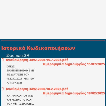
Ιστορικό Κωδικοποιήσεων
Αναθεώρηση 3492-2006-15.7.2025.pdf
Συμβουλευτική ελεγκτική ιδιωτική
Ημερομηνία δημιουργίας 15/07/2025
κεφαλαιουχική εταιρεία Ι.Κ.Ε
ΟΠΩΣ
ΤΡΟΠΟΠΟΙΗΘΗΚΕ ΜΕ
ΤΗΛ: 698 18 25 733
ΤΙΣ ΔΙΑΤΑΞΕΙΣ ΤΟΥ
ΤΗΛ: 698 18 25 732
Ν.5217/2025 ΦΕΚ: 120/
mydocmangr@gmail.com
Α/11.07.2025
Docman.gr
Αναθεώρηση 3492-2006-18.2.2025.pdf
Ημερομηνία δημιουργίας 18/02/2025
ΚΑΤΑΡΓΗΣΗ ΤΟΥ Α.29
ΚΑΙ ΚΩΔΙΚΟΠΟΙΗΣΗ
Ποιοί είμαστε;
ΤΟΥ ΜΕ ΤΙΣ ΔΙΑΤΑΞΕΙΣ