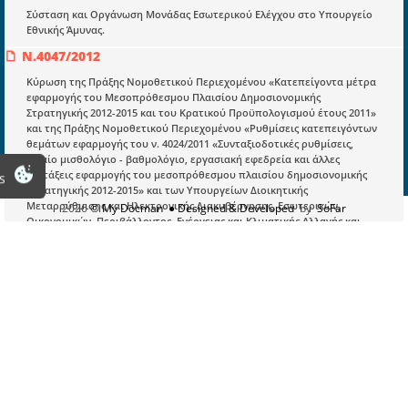
Σύσταση και Οργάνωση Μονάδας Εσωτερικού Ελέγχου στο Υπουργείο
Εγγραφή
Εθνικής Άμυνας.
Οδηγίες Εγγραφής
N.4047/2012
Βοηθός Αναζήτησης
Κύρωση της Πράξης Νομοθετικού Περιεχομένου «Κατεπείγοντα μέτρα
εφαρμογής του Μεσοπρόθεσμου Πλαισίου Δημοσιονομικής
Οροι χρησης ιστοτοπου
Στρατηγικής 2012-2015 και του Κρατικού Προϋπολογισμού έτους 2011»
και της Πράξης Νομοθετικού Περιεχομένου «Ρυθμίσεις κατεπειγόντων
θεμάτων εφαρμογής του ν. 4024/2011 «Συνταξιοδοτικές ρυθμίσεις,
ενιαίο μισθολόγιο - βαθμολόγιο, εργασιακή εφεδρεία και άλλες
διατάξεις εφαρμογής του μεσοπρόθεσμου πλαισίου δημοσιονομικής
s
στρατηγικής 2012-2015» και των Υπουργείων Διοικητικής
Μεταρρύθμισης και Ηλεκτρονικής Διακυβέρνησης, Εσωτερικών,
2026
© My Docman
● Designed & Developed
by
SoFar
Οικονομικών, Περιβάλλοντος, Ενέργειας και Κλιματικής Αλλαγής και
Παιδείας, Δια Βίου Μάθησης και Θρησκευμάτων που αφορούν την
εφαρμογή του μεσοπρόθεσμου πλαισίου δημοσιονομικής στρατηγικής
2012-2015» και άλλες διατάξεις.
5211/02/13/2013
Σύσταση και Οργάνωση Μονάδας Εσωτερικού Ελέγχου στο Υπουργείο
Ναυτιλίας και Αιγαίου (Πλην Υπηρεσιών Λ.Σ. - ΕΛ.ΑΚΤ.).
ΔΝΥ Α/1082846/2012
ΘΕΜΑ: Κοινοποίηση διατάξεων της παρ. 9γ του άρθρ. 8 του ν.4047/2012
«Κύρωση της Πράξης Νομοθετικού Περιεχομένου «Κατεπείγοντα μέτρα