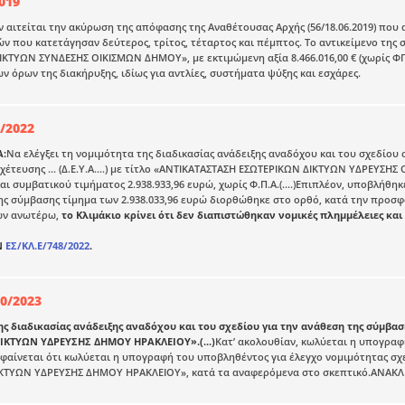
019
αιτείται την ακύρωση της απόφασης της Αναθέτουσας Αρχής (56/18.06.2019) που 
 που κατετάγησαν δεύτερος, τρίτος, τέταρτος και πέμπτος. Το αντικείμενο της 
ΚΤΥΩΝ ΣΥΝΔΕΣΗΣ ΟΙΚΙΣΜΩΝ ΔΗΜΟΥ», με εκτιμώμενη αξία 8.466.016,00 € (χωρίς ΦΠΑ)
ν όρων της διακήρυξης, ιδίως για αντλίες, συστήματα ψύξης και εσχάρες.
/2022
Α:
Να ελέγξει τη νομιμότητα της διαδικασίας ανάδειξης αναδόχου και του σχεδίου
έτευσης … (Δ.Ε.Υ.Α….) με τίτλο «ΑΝΤΙΚΑΤΑΣΤΑΣΗ ΕΣΩΤΕΡΙΚΩΝ ΔΙΚΤΥΩΝ ΥΔΡΕΥΣΗΣ 
 και συμβατικού τιμήματος 2.938.933,96 ευρώ, χωρίς Φ.Π.Α.(....)Επιπλέον, υποβλ
ης σύμβασης τίμημα των 2.938.033,96 ευρώ διορθώθηκε στο ορθό, κατά την προσφ
ων ανωτέρω,
το Κλιμάκιο κρίνει ότι δεν διαπιστώθηκαν νομικές πλημμέλειες κ
Ν
ΕΣ/ΚΛ.Ε/748/2022
.
70/2023
ης διαδικασίας ανάδειξης αναδόχου και του σχεδίου για την ανάθεση της σύμ
ΔΙΚΤΥΩΝ ΥΔΡΕΥΣΗΣ ΔΗΜΟΥ ΗΡΑΚΛΕΙΟΥ».(...)
Κατ’ ακολουθίαν, κωλύεται η υπογραφ
φαίνεται ότι κωλύεται η υπογραφή του υποβληθέντος για έλεγχο νομιμότητας σ
ΔΙΚΤΥΩΝ ΥΔΡΕΥΣΗΣ ΔΗΜΟΥ ΗΡΑΚΛΕΙΟΥ», κατά τα αναφερόμενα στο σκεπτικό.ΑΝΑ