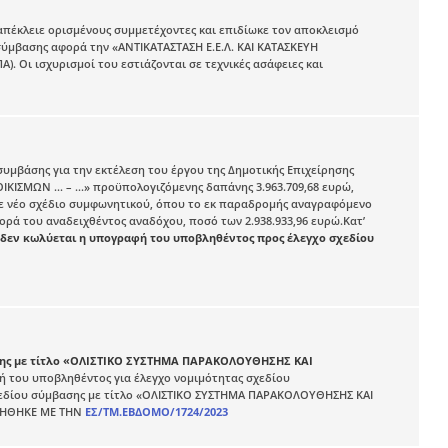
απέκλειε ορισμένους συμμετέχοντες και επιδίωκε τον αποκλεισμό
σύμβασης αφορά την «ΑΝΤΙΚΑΤΑΣΤΑΣΗ Ε.Ε.Λ. ΚΑΙ ΚΑΤΑΣΚΕΥΗ
. Οι ισχυρισμοί του εστιάζονται σε τεχνικές ασάφειες και
 συμβάσης για την εκτέλεση του έργου της Δημοτικής Επιχείρησης
ΟΙΚΙΣΜΩΝ … – …» προϋπολογιζόμενης δαπάνης 3.963.709,68 ευρώ,
ήθηκε νέο σχέδιο συμφωνητικού, όπου το εκ παραδρομής αναγραφόμενο
ορά του αναδειχθέντος αναδόχου, ποσό των 2.938.933,96 ευρώ.Κατ’
αι δεν κωλύεται η υπογραφή του υποβληθέντος προς έλεγχο σχεδίου
βασης με τίτλο «ΟΛΙΣΤΙΚΟ ΣΥΣΤΗΜΑ ΠΑΡΑΚΟΛΟΥΘΗΣΗΣ ΚΑΙ
ή του υποβληθέντος για έλεγχο νομιμότητας σχεδίου
χεδίου σύμβασης με τίτλο «ΟΛΙΣΤΙΚΟ ΣΥΣΤΗΜΑ ΠΑΡΑΚΟΛΟΥΘΗΣΗΣ ΚΑΙ
ΚΛΗΘΗΚΕ ΜΕ ΤΗΝ
ΕΣ/ΤΜ.ΕΒΔΟΜΟ/1724/2023