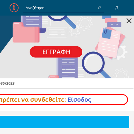
×
E-Mail
Κωδικός
Να με θυμάσαι
685/2023
Είσοδος
Ξέχασα τον Κωδικό
πρέπει να συνδεθείτε:
Είσοδος