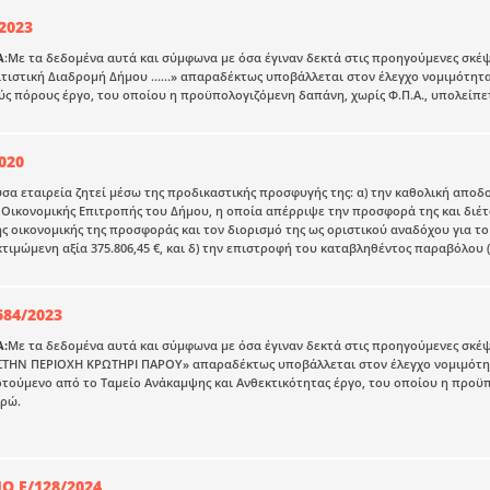
2023
Α
:Με τα δεδομένα αυτά και σύμφωνα με όσα έγιναν δεκτά στις προηγούμενες σκέψεις
τιστική Διαδρομή Δήμου ......» απαραδέκτως υποβάλλεται στον έλεγχο νομιμότητ
ς πόρους έργο, του οποίου η προϋπολογιζόμενη δαπάνη, χωρίς Φ.Π.Α., υπολείπετα
020
α εταιρεία ζητεί μέσω της προδικαστικής προσφυγής της: α) την καθολική αποδοχ
Οικονομικής Επιτροπής του Δήμου, η οποία απέρριψε την προσφορά της και διέτ
ης οικονομικής της προσφοράς και τον διορισμό της ως οριστικού αναδόχου γι
τιμώμενη αξία 375.806,45 €, και δ) την επιστροφή του καταβληθέντος παραβόλου (1
684/2023
Α:
Με τα δεδομένα αυτά και σύμφωνα με όσα έγιναν δεκτά στις προηγούμενες σκέψε
ΤΗΝ ΠΕΡΙΟΧΗ ΚΡΩΤΗΡΙ ΠΑΡΟΥ» απαραδέκτως υποβάλλεται στον έλεγχο νομιμότητα
ούμενο από το Ταμείο Ανάκαμψης και Ανθεκτικότητας έργο, του οποίου η προϋπο
υρώ.
Ο Ε/128/2024