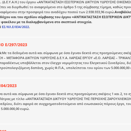
 (Δ.Ε.Υ.Α.Η.) του έργου «ΑΝΤΙΚΑΤΑΣΤΑΣΗ ΕΣΩΤΕΡΙΚΩΝ ΔΙΚΤΥΩΝ ΥΔΡΕΥΣΗΣ ΟΙΚΙΣΜΩΝ
 πρέπει να διορθωθεί το αναφερόμενο στο άρθρο 5 της σύμβασης τίμημα, καθώς πρ
ραφόμενου στην προσφορά του αναδόχου ποσού των 2.938.933,96 ευρώ.
Αναβάλλει
αδόχου και του σχεδίου σύμβασης του έργου «ΑΝΤΙΚΑΤΑΣΤΑΣΗ ΕΣΩΤΕΡΙΚΩΝ ΔΙ
 φακέλου με τα διαλαμβανόμενα στο σκεπτικό στοιχεία.
Ν
ΕΣ/ΚΛ.Ε/834/2022
.
Ο Ε/297/2023
Α:
Με τα δεδομένα αυτά και σύμφωνα με όσα έγιναν δεκτά στις προηγούμενες σκέψεις
Η – ΜΕΤΑΦΟΡΑ ΔΙΚΤΥΩΝ ΥΔΡΕΥΣΗΣ Δ.Ε.Υ.Α. ΛΑΡΙΣΑΣ ΕΡΓΟΥ «Ε.Ο. ΛΑΡΙΣΑΣ – ΤΡΙΚ
αραδέκτως υποβάλλεται στον έλεγχο νομιμότητας του Ελεγκτικού Συνεδρίου, δ
προϋπολογιζόμενη δαπάνη, χωρίς Φ.Π.Α., υπολείπεται του ορίου των 5.000.000,00
104/2023
α αυτά και σύμφωνα με όσα έγιναν δεκτά στις προηγούμενες σκέψεις 1 και 2, το 
Πάτρας με τίτλο «ΑΝΤΙΚΑΤΑΣΤΑΣΗ ΔΙΚΤΥΟΥ ΥΔΡΕΥΣΗΣ ΤΗΣ ΠΕΡΙΟΧΗΣ ΖΑΡΟΥΧΛΕΙΚΩΝ 
νεδρίου, διότι αφορά σε συγχρηματοδοτούμενο από ενωσιακούς πόρους έργο, του
5.000.000,00 ευρώ.