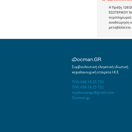
Η Πράξη 128/2
ΕΣΩΤΕΡΙΚΟΥ Κ
συμπληρωματικ
αναθεώρηση κα
μεταβάλλεται 
Συμβουλευτική ελεγκτική ιδιωτική
κεφαλαιουχική εταιρεία Ι.Κ.Ε
ΤΗΛ: 698 18 25 733
ΤΗΛ: 698 18 25 732
mydocmangr@gmail.com
Docman.gr