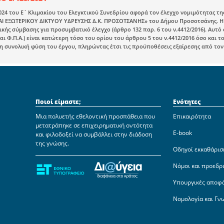
024 του Ε΄ Κλιμακίου του Ελεγκτικού Συνεδρίου αφορά τον έλεγχο νομιμότητας 
ΑΙ ΕΞΩΤΕΡΙΚΟΥ ΔΙΚΤΥΟΥ ΥΔΡΕΥΣΗΣ Δ.Κ. ΠΡΟΣΟΤΣΑΝΗΣ» του Δήμου Προσοτσάνης. Η 
ής σύμβασης για προσυμβατικό έλεγχο (άρθρο 132 παρ. 6 του ν.4412/2016). Αυτό 
ι Φ.Π.Α.) είναι κατώτερη τόσο του ορίου του άρθρου 5 του ν.4412/2016 όσο και τ
η συνολική φύση του έργου, πληρώντας έτσι τις προϋποθέσεις εξαίρεσης από το
Ποιοί είμαστε;
Ενότητες
Μια πολυετής εθελοντική προσπάθεια που
Επικαιρότητα
μετατράπηκε σε επιχειρηματική οντότητα
E-book
και φιλοδοξεί να συμβάλλει στην διάδοση
της γνώσης.
Οδηγοί εκκαθάρισ
Νόμοι και προεδρ
Υπουργικές αποφ
Νομολογία και Γν