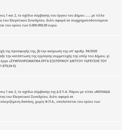
 1 και 2, το σχέδιο σύμβασης του έργου του Δήμου ...... με τίτλο
ας του Ελεγκτικού Συνεδρίου, διότι αφορά σε συγχρηματοδοτούμενο
ι του ορίου των 5.000.000,00 ευρώ.
ή της προσφυγής της, β) την ακύρωση της υπ’ αριθμ. 94/2020
αξε την κατάπτωση της εγγύησης συμμετοχής της υπέρ του Δήμου, γ)
α το έργο «ΣΥΜΠΛΗΡΩΜΑΤΙΚΑ ΕΡΓΑ ΕΞΩΤΕΡΙΚΟΥ ΔΙΚΤΥΟΥ ΥΔΡΕΥΣΗΣ ΤΟΥ
.879,04 €).
ις 1 και 2, το σχέδιο σύμβασης της Δ.Ε.Υ.Α. Πάρου με τίτλο «ΜΟΝΑΔΑ
ς του Ελεγκτικού Συνεδρίου, διότι αφορά σε
λογιζόμενη δαπάνη, χωρίς Φ.Π.Α., υπολείπεται του ορίου των