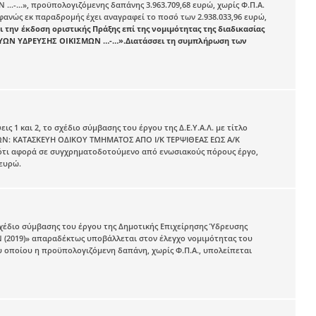
 …-…», προϋπολογιζόμενης δαπάνης 3.963.709,68 ευρώ, χωρίς Φ.Π.Α.
οφανώς εκ παραδρομής έχει αναγραφεί το ποσό των 2.938.033,96 ευρώ,
 την έκδοση οριστικής Πράξης επί της νομιμότητας της διαδικασίας
ΚΤΥΩΝ ΥΔΡΕΥΣΗΣ ΟΙΚΙΣΜΩΝ …-…».Διατάσσει τη συμπλήρωση των
 1 και 2, το σχέδιο σύμβασης του έργου της Δ.Ε.Υ.Α.Λ. με τίτλο
ΑΛΩΝ: ΚΑΤΑΣΚΕΥΗ ΟΔΙΚΟΥ ΤΜΗΜΑΤΟΣ ΑΠΟ Ι/Κ ΤΕΡΨΙΘΕΑΣ ΕΩΣ Α/Κ
ιότι αφορά σε συγχρηματοδοτούμενο από ενωσιακούς πόρους έργο,
 ευρώ.
σχέδιο σύμβασης του έργου της Δημοτικής Επιχείρησης Ύδρευσης
(2019)» απαραδέκτως υποβάλλεται στον έλεγχο νομιμότητας του
 οποίου η προϋπολογιζόμενη δαπάνη, χωρίς Φ.Π.Α., υπολείπεται