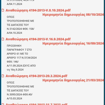
Α/04.11.2024
Αναθεώρηση 4194-2013-V.8.10.2024.pdf
Ημερομηνία δημιουργίας 08/10/2024
ΟΠΩΣ
ΤΡΟΠΟΠΟΙΗΘΗΚΕ ΜΕ
ΤΙΣ ΔΙΑΤΑΞΕΙΣ ΤΟΥ
Ενότητες
Ν.5142/2024 ΦΕΚ: 158/
Επικαιρότητα
Α/04.10.2024
Αναθεώρηση 4194-2013-V.16.9.2024.pdf
E-book
Ημερομηνία δημιουργίας 16/09/2024
ΠΡΟΣΘΗΚΗ
Οδηγοί εκκαθάρισης
ΠΑΡΑΓΡΑΦΟΥ 7 ΣΤΟ
ΑΡΘΡΟ 61 ΜΕ ΤΟ
Νόμοι και προεδρικά διατάγματα
ΑΡΘΡΟ 117 Ν.5134/2024
ΦΕΚ: 146/
Υπουργικές αποφάσεις
Α/11.09.2024.ΙΣΧΥΣ ΑΠΟ
τη 16η.9.2024
Νομολογία και Γνωμοδοτήσεις ΝΣΚ
Αναθεώρηση 4194-2013-20.3.2024.pdf
Ημερομηνία δημιουργίας 21/03/2024
ΟΠΩΣ
Πληροφορίες
ΤΡΟΠΟΠΟΙΗΘΗΚΕ ΜΕ
ΤΙΣ ΔΙΑΤΑΞΕΙΣ ΤΟΥ
Είσοδος
Ν.5095/2024-ΦΕΚ:40/
Α/15.03.2024
Εγγραφή
Αναθεώρηση 4194-2013-31.7.2023.pdf