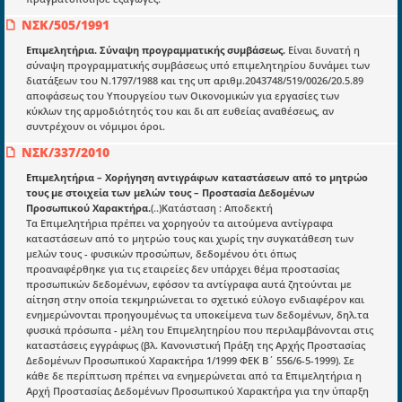
ΝΣΚ/505/1991
Επιμελητήρια. Σύναψη προγραμματικής συμβάσεως.
Είναι δυνατή η
σύναψη προγραμματικής συμβάσεως υπό επιμελητηρίου δυνάμει των
Ενότητες
διατάξεων του Ν.1797/1988 και της υπ αριθμ.2043748/519/0026/20.5.89
αποφάσεως του Υπουργείου των Οικονομικών για εργασίες των
Επικαιρότητα
κύκλων της αρμοδιότητός του και δι απ ευθείας αναθέσεως, αν
συντρέχουν οι νόμιμοι όροι.
E-book
ΝΣΚ/337/2010
Οδηγοί εκκαθάρισης
Επιμελητήρια – Χορήγηση αντιγράφων καταστάσεων από το μητρώο
Νόμοι και προεδρικά διατάγματα
τους με στοιχεία των μελών τους – Προστασία Δεδομένων
Προσωπικού Χαρακτήρα.
(..)Κατάσταση : Αποδεκτή
Υπουργικές αποφάσεις
Τα Επιμελητήρια πρέπει να χορηγούν τα αιτούμενα αντίγραφα
καταστάσεων από το μητρώο τους και χωρίς την συγκατάθεση των
Νομολογία και Γνωμοδοτήσεις ΝΣΚ
μελών τους - φυσικών προσώπων, δεδομένου ότι όπως
προαναφέρθηκε για τις εταιρείες δεν υπάρχει θέμα προστασίας
προσωπικών δεδομένων, εφόσον τα αντίγραφα αυτά ζητούνται με
Πληροφορίες
αίτηση στην οποία τεκμηριώνεται το σχετικό εύλογο ενδιαφέρον και
ενημερώνονται προηγουμένως τα υποκείμενα των δεδομένων, δηλ.τα
Είσοδος
φυσικά πρόσωπα - μέλη του Επιμελητηρίου που περιλαμβάνονται στις
καταστάσεις εγγράφως (βλ. Κανονιστική Πράξη της Αρχής Προστασίας
Εγγραφή
Δεδομένων Προσωπικού Χαρακτήρα 1/1999 ΦΕΚ Β΄ 556/6-5-1999). Σε
κάθε δε περίπτωση πρέπει να ενημερώνεται από τα Επιμελητήρια η
Οδηγίες Εγγραφής
Αρχή Προστασίας Δεδομένων Προσωπικού Χαρακτήρα για την ύπαρξη