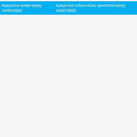
Ημερ/νία ανάρτησης:
Ημερ/νία τελευταίας τροποποίησης:
16/05/2025
16/07/2025