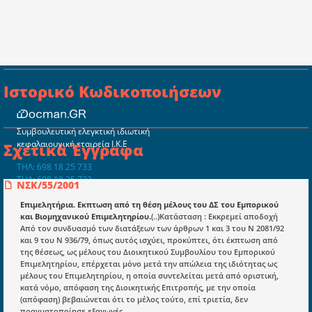
Ιστορικό Κωδικοποιήσεων
Συμβουλευτική ελεγκτική ιδιωτική
κεφαλαιουχική εταιρεία Ι.Κ.Ε
Σχετικά Έγγραφα
ΤΗΛ: 698 18 25 733
ΤΗΛ: 698 18 25 732
ΝΣΚ/55/2001
mydocmangr@gmail.com
Docman.gr
Επιμελητήρια. Εκπτωση από τη θέση μέλους του ΔΣ του Εμπορικού
και Βιομηχανικού Επιμελητηρίου.
(..)Κατάσταση : Εκκρεμεί αποδοχή
Από τον συνδυασμό των διατάξεων των άρθρων 1 και 3 του Ν 2081/92
και 9 του Ν 936/79, όπως αυτός ισχύει, προκύπτει, ότι έκπτωση από
Ποιοί είμαστε;
της θέσεως, ως μέλους του Διοικητικού Συμβουλίου του Εμπορικού
Επιμελητηρίου, επέρχεται μόνο μετά την απώλεια της ιδιότητας ως
Μια πολυετής εθελοντική προσπάθεια που
μέλους του Επιμελητηρίου, η οποία συντελείται μετά από οριστική,
μετατράπηκε σε επιχειρηματική οντότητα και φιλοδοξεί να συμβάλλει
κατά νόμο, απόφαση της Διοικητικής Επιτροπής, με την οποία
στην διάδοση της γνώσης.
(απόφαση) βεβαιώνεται ότι το μέλος τούτο, επί τριετία, δεν
πραγματοποίησε εξαγωγές.