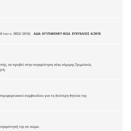
 του ν. 3852/ 2010)
ΑΔΑ: 6Υ1Π465ΧΘ7-ΘΩΔ ΕΓΚΥΚΛΙΟΣ 4/2018
οπής, να προβεί στην συγκρότηση νέας νόμιμης Τριμελούς
ητή.
περιφερειακού συμβουλίου για τη δεύτερη θητεία της
 συγκρότησή της σε σώμα.