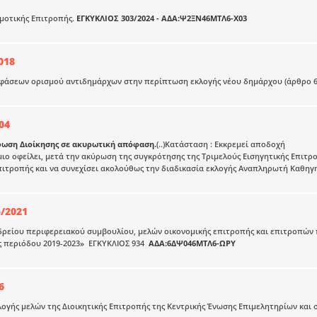
μοτικής Επιτροπής.
ΕΓΚΥΚΛΙΟΣ 303/2024 - ΑΔΑ:Ψ2ΞΝ46ΜΤΛ6-Χ03
018
φάσεων ορισμού αντιδημάρχων στην περίπτωση εκλογής νέου δημάρχου (άρθρο 60
04
ρφωση Διοίκησης σε ακυρωτική απόφαση.
(..)Κατάσταση : Εκκρεμεί αποδοχή
ιο οφείλει, μετά την ακύρωση της συγκρότησης της Τριμελούς Εισηγητικής Επιτρ
πιτροπής και να συνεχίσει ακολούθως την διαδικασία εκλογής Αναπληρωτή Καθηγ
5/2021
ρείου περιφερειακού συμβουλίου, μελών οικονομικής επιτροπής και επιτροπών 
ς περιόδου 2019-2023» ΕΓΚΥΚΛΙΟΣ 934
ΑΔΑ:6ΔΨ046ΜΤΛ6-ΩΡΥ
6
λογής μελών της Διοικητικής Επιτροπής της Κεντρικής Ένωσης Επιμελητηρίων και