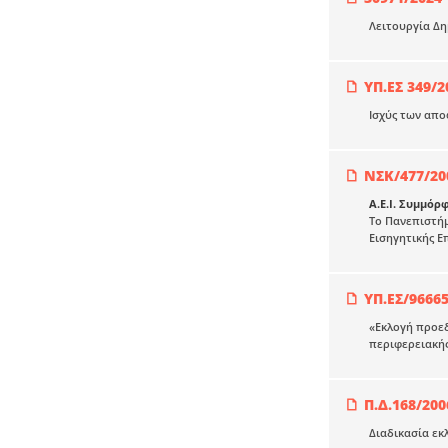
Λειτουργία Δη
ΥΠ.ΕΣ 349/2
Ισχύς των απο
ΝΣΚ/477/20
Α.Ε.Ι. Συμμό
Το Πανεπιστήμ
Εισηγητικής Ε
ΥΠ.ΕΣ/9666
«Εκλογή προεδ
περιφερειακή
Π.Δ.168/200
Διαδικασία εκ