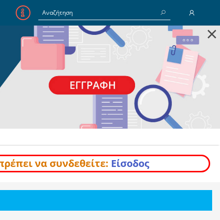
×
E-Mail
Κωδικός
Να με θυμάσαι
Είσοδος
Ξέχασα τον Κωδικό
πρέπει να συνδεθείτε:
Είσοδος