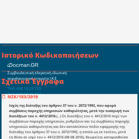
Ιστορικό Κωδικοποιήσεων
Συμβουλευτική ελεγκτική ιδιωτική
κεφαλαιουχική εταιρεία Ι.Κ.Ε
Σχετικά Έγγραφα
ΤΗΛ: 698 18 25 733
ΤΗΛ: 698 18 25 732
ΝΣΚ/183/2019
mydocmangr@gmail.com
Docman.gr
Ισχύς της διάταξης του άρθρου 37 του ν. 2072/1992, που αφορά
συμβάσεις παροχής υπηρεσιών καθαριότητας, μετά την εισαγωγή των
διατάξεων του ν. 4412/2016.
(...) Οι διατάξεις του ν. 4412/2016 περί των
συμβάσεων παροχής υπηρεσιών, ρυθμίζουν και τις συμβάσεις παροχής
Ποιοί είμαστε;
υπηρεσιών καθαριότητας και δεν καταλείπουν πεδίο εφαρμογής της
διάταξης του άρθρου 37 του ν. 2072/1992, η οποία ως εκ τούτου, μετά
Μια πολυετής εθελοντική προσπάθεια που
τη θέση σε ισχύ του ν. 4412/2016 (08-08-2016), θεωρείται καταργηθείσα
μετατράπηκε σε επιχειρηματική οντότητα και φιλοδοξεί να συμβάλλει