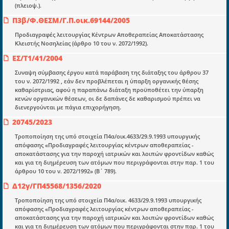
(πλειοψ.).
στην διάδοση της γνώσης.
Π3β/Φ.ΘΕΣΜ/Γ.Π.οικ.69144/2005
Προδιαγραφές λειτουργίας Κέντρων Αποθεραπείας Αποκατάστασης
Κλειστής Νοσηλείας (άρθρο 10 του ν. 2072/1992).
ΕΣ/Τ1/41/2004
Ενότητες
Συναψη σύμβασης έργου κατά παράβαση της διάταξης του άρθρου 37
Επικαιρότητα
του ν. 2072/1992 , εάν δεν προβλέπεται η ύπαρξη οργανικής θέσης
καθαρίστριας, αφού η παραπάνω διάταξη προϋποθέτει την ύπαρξη
E-book
κενών οργανικών θέσεων, οι δε δαπάνες δε καθαρισμού πρέπει να
διενεργούνται με πάγια επιχορήγηση.
Οδηγοί εκκαθάρισης
20745/2023
Νόμοι και προεδρικά διατάγματα
Τροποποίηση της υπό στοιχεία Π4α/οικ.4633/29.9.1993 υπουργικής
απόφασης «Προδιαγραφές λειτουργίας κέντρων αποθεραπείας -
Υπουργικές αποφάσεις
αποκατάστασης για την παροχή ιατρικών και λοιπών φροντίδων καθώς
και για τη διημέρευση των ατόμων που περιγράφονται στην παρ. 1 του
Νομολογία και Γνωμοδοτήσεις ΝΣΚ
άρθρου 10 του ν. 2072/1992» (Β΄ 789).
Δ12γ/ΓΠ45568/1356/2020
Πληροφορίες
Τροποποίηση της υπό στοιχεία Π4α/οικ. 4633/29.9.1993 υπουργικής
Είσοδος
απόφασης «Προδιαγραφές λειτουργίας κέντρων αποθεραπείας -
αποκατάστασης για την παροχή ιατρικών και λοιπών φροντίδων καθώς
Εγγραφή
και για τη διημέρευση των ατόμων που περιγράφονται στην παρ. 1 του