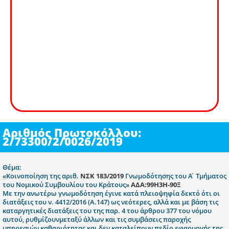
Αριθμός Πρωτοκόλλου:
2/73300/2/0026/2019
Θέμα:
«Κοινοποίηση της αριθ.
ΝΣΚ 183/2019
Γνωμοδότησης του Α ́ Τμήματος
του Νομικού Συμβουλίου του Κράτους»
ΑΔΑ:99Η3Η-90Ξ
Με την ανωτέρω γνωμοδότηση έγινε κατά πλειοψηφία δεκτό ότι οι
διατάξεις του ν. 4412/2016 (Α.147) ως νεότερες, αλλά και με βάση τις
καταργητικές διατάξεις του της παρ. 4 του άρθρου 377 του νόμου
αυτού, ρυθμίζουνμεταξύ άλλων και τις συμβάσεις παροχής
υπηρεσιών καθαριότητας και δεν καταλείπουν πεδίο εφαρμογής της