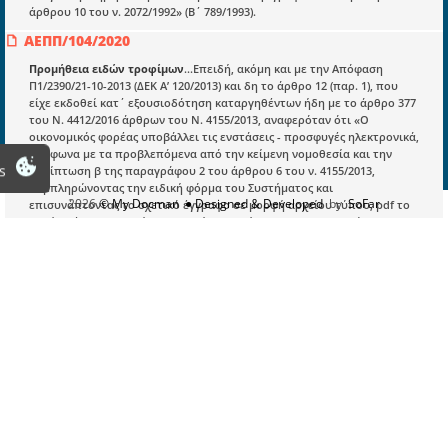
άρθρου 10 του ν. 2072/1992» (Β΄ 789/1993).
Οδηγίες Εγγραφής
ΑΕΠΠ/104/2020
Βοηθός Αναζήτησης
Προμήθεια ειδών τροφίμων
...Επειδή, ακόμη και με την Απόφαση
Π1/2390/21-10-2013 (ΔΕΚ Α’ 120/2013) και δη το άρθρο 12 (παρ. 1), που
Οροι χρησης ιστοτοπου
είχε εκδοθεί κατ΄ εξουσιοδότηση καταργηθέντων ήδη με το άρθρο 377
του Ν. 4412/2016 άρθρων του Ν. 4155/2013, αναφερόταν ότι «Ο
οικονομικός φορέας υποβάλλει τις ενστάσεις - προσφυγές ηλεκτρονικά,
σύμφωνα με τα προβλεπόμενα από την κείμενη νομοθεσία και την
s
περίπτωση β της παραγράφου 2 του άρθρου 6 του ν. 4155/2013,
συμπληρώνοντας την ειδική φόρμα του Συστήματος και
2026
© My Docman
● Designed & Developed
by
SoFar
επισυνάπτοντας το σχετικό έγγραφο σε μορφή αρχείου τύπου, pdf το
οποίο φέρει ψηφιακή υπογραφή. Σε περίπτωση που το εν λόγω
έγγραφο δεν φέρει ψηφιακή υπογραφή ο οικονομικός φορέας το
υποβάλλει και σε έντυπη μορφή (πρωτότυπο) εντός τριών (3)
εργασίμων ημερών από την ηλεκτρονική υποβολή. Σε περίπτωση
αποστολής με ταχυδρομείο ως ημερομηνία αποστολής λογίζεται η
ημερομηνία που φέρει η σφραγίδα του ταχυδρομείου….». Επειδή, η
κρινόμενη προσφυγή, υποβλήθηκε με (ψηφιοποιημένη) ιδιόχειρη
υπογραφή του φερόμενου ως νομίμου εκπροσώπου κατά παράβαση
της κείμενης νομοθεσίας. Επειδή, επομένως, η υπό κρίση προσφυγή
δεν φέρει τη νόμιμη υπογραφή κατά τα ως άνω αναφερθέντα και
ασκείται απαραδέκτως
Β2β/Γ.Π./οικ.16851/2024