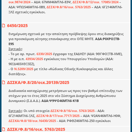
οικ.9874/2024
– ΑΔΑ: 67ΜΜ46ΜΤΛ6-83Ψ,
ΔΣΣΚ/Φ.8/12/οικ. 17085/2024
–
ΑΔΑ: ΨΠΩ546ΜΤΛ6-0Β9,
ΔΣΣΚ/Φ.8/16/οικ. 5763/2025
– ΑΔΑ: 6Γ2146ΜΤΛ6-
ΞΛΣ σχετικές εγκύκλιοι.
6450/2025
Ενότητες
Ενημέρωση σχετικά με την απαίτηση πρόβλεψης όρου στις διακηρύξεις
Επικαιρότητα
για προσκόμιση αίτησης επανάκρισης στο ΟΠΣ ΜΗΤΕ.
ΑΔΑ:Ρ0ΧΡΟΞΤΒ-
Ε95
E-book
Σχετικές
:
- Το με αρ. πρωτ.
6330/2025
έγγραφο της ΕΑΔΗΣΥ (ΑΔΑ: 9ΘΓΦΟΞΤΒ-ΧΜΕ),
Οδηγοί εκκαθάρισης
- Η με α.π.
43934/2025
εγκύκλιος του Υπουργείου Υποδομών (ΑΔΑ:
Νόμοι και προεδρικά διατάγματα
90ΞΔ465ΧΘΞ3ΣΖ),
- Ο
Ν.5209/2025
με τίτλο «Κώδικας Οδικής Κυκλοφορίας και άλλες
Υπουργικές αποφάσεις
διατάξεις».
ΔΣΣΚΑ/Φ.8/20/οικ.20139/2025
Νομολογία και Γνωμοδοτήσεις ΝΣΚ
Διαδικασία καταχώρισης μετρήσεων ως προς τον βαθμό επίτευξης των
στόχων για το έτος 2025 στο νέο Σύστημα Διαχείρισης Ανθρώπινου
Πληροφορίες
Δυναμικού (Σ.Δ.Α.Δ.).
ΑΔΑ:Ψ9ΨΟ46ΜΤΛ6-Κ1Β
Είσοδος
Σχετικές
: Οι υπό στοιχεία
ΔΣΣΚ/Φ.8/16/οικ. 5763/2025
- ΑΔΑ:
6Γ2146ΜΤΛ6-ΞΛΣ,
ΔΣΣΚ/Φ.8/17/οικ.7717/2025
– ΑΔΑ: Ψ2ΑΝ46ΜΤΛ6-Η0Φ,
Εγγραφή
ΔΣΣΚΑ/Φ.8/18/οικ.16430/2025
- ΑΔΑ: ΡΦΘΖ46ΜΤΛ6-250 εγκύκλιοι
Οδηγίες Εγγραφής
ΔΣΣΚ/Φ.8/16/οικ. 5763/2025