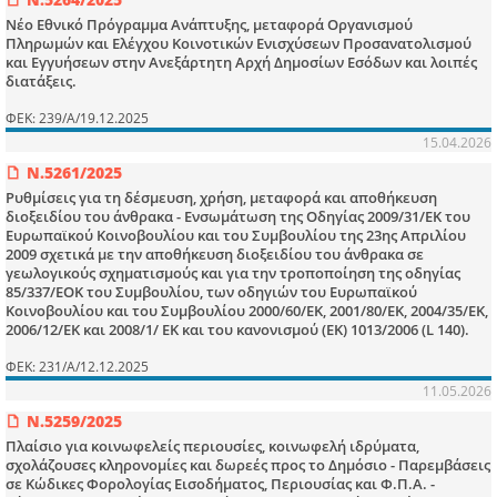
Νέο Εθνικό Πρόγραμμα Ανάπτυξης, μεταφορά Οργανισμού
Πληρωμών και Ελέγχου Κοινοτικών Ενισχύσεων Προσανατολισμού
και Εγγυήσεων στην Ανεξάρτητη Αρχή Δημοσίων Εσόδων και λοιπές
διατάξεις.
ΦΕΚ: 239/Α/19.12.2025
15.04.2026
Ν.5261/2025
Ρυθμίσεις για τη δέσμευση, χρήση, μεταφορά και αποθήκευση
διοξειδίου του άνθρακα - Ενσωμάτωση της Οδηγίας 2009/31/ΕΚ του
Ευρωπαϊκού Κοινοβουλίου και του Συμβουλίου της 23ης Απριλίου
2009 σχετικά με την αποθήκευση διοξειδίου του άνθρακα σε
γεωλογικούς σχηματισμούς και για την τροποποίηση της οδηγίας
85/337/ΕΟΚ του Συμβουλίου, των οδηγιών του Ευρωπαϊκού
Κοινοβουλίου και του Συμβουλίου 2000/60/ΕΚ, 2001/80/ΕΚ, 2004/35/ΕΚ,
2006/12/ΕΚ και 2008/1/ ΕΚ και του κανονισμού (ΕΚ) 1013/2006 (L 140).
ΦΕΚ: 231/Α/12.12.2025
11.05.2026
Ν.5259/2025
Πλαίσιο για κοινωφελείς περιουσίες, κοινωφελή ιδρύματα,
σχολάζουσες κληρονομίες και δωρεές προς το Δημόσιο - Παρεμβάσεις
σε Κώδικες Φορολογίας Εισοδήματος, Περιουσίας και Φ.Π.Α. -