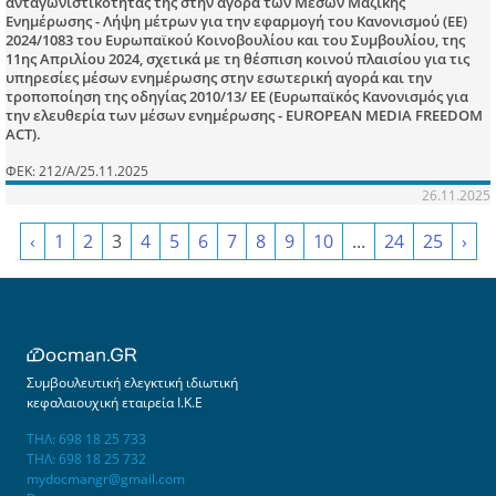
ανταγωνιστικότητάς της στην αγορά των Μέσων Μαζικής
Ενημέρωσης - Λήψη μέτρων για την εφαρμογή του Κανονισμού (ΕΕ)
2024/1083 του Ευρωπαϊκού Κοινοβουλίου και του Συμβουλίου, της
11ης Απριλίου 2024, σχετικά με τη θέσπιση κοινού πλαισίου για τις
υπηρεσίες μέσων ενημέρωσης στην εσωτερική αγορά και την
τροποποίηση της οδηγίας 2010/13/ ΕΕ (Ευρωπαϊκός Κανονισμός για
την ελευθερία των μέσων ενημέρωσης - EUROPEAN MEDIA FREEDOM
ACT).
ΦΕΚ: 212/Α/25.11.2025
26.11.2025
‹
1
2
3
4
5
6
7
8
9
10
...
24
25
›
Συμβουλευτική ελεγκτική ιδιωτική
κεφαλαιουχική εταιρεία Ι.Κ.Ε
ΤΗΛ: 698 18 25 733
ΤΗΛ: 698 18 25 732
mydocmangr@gmail.com