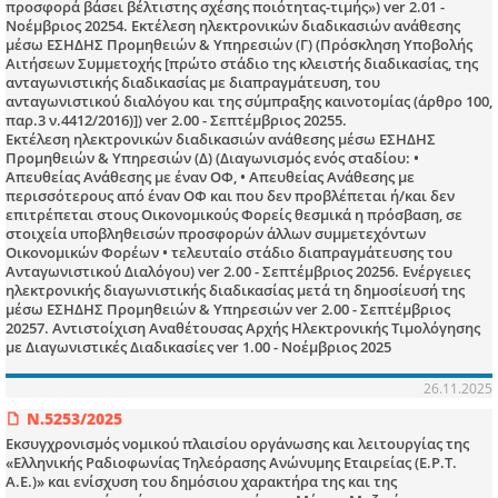
προσφορά βάσει βέλτιστης σχέσης ποιότητας-τιμής») ver 2.01 -
Νοέμβριος 20254. Εκτέλεση ηλεκτρονικών διαδικασιών ανάθεσης
μέσω ΕΣΗΔΗΣ Προμηθειών & Υπηρεσιών (Γ) (Πρόσκληση Υποβολής
Αιτήσεων Συμμετοχής [πρώτο στάδιο της κλειστής διαδικασίας, της
ανταγωνιστικής διαδικασίας με διαπραγμάτευση, του
ανταγωνιστικού διαλόγου και της σύμπραξης καινοτομίας (άρθρο 100,
παρ.3 ν.4412/2016)]) ver 2.00 - Σεπτέμβριος 20255.
Εκτέλεση ηλεκτρονικών διαδικασιών ανάθεσης μέσω ΕΣΗΔΗΣ
Προμηθειών & Υπηρεσιών (Δ) (Διαγωνισμός ενός σταδίου: •
Απευθείας Ανάθεσης με έναν ΟΦ, • Απευθείας Ανάθεσης με
περισσότερους από έναν ΟΦ και που δεν προβλέπεται ή/και δεν
επιτρέπεται στους Οικονομικούς Φορείς θεσμικά η πρόσβαση, σε
στοιχεία υποβληθεισών προσφορών άλλων συμμετεχόντων
Οικονομικών Φορέων • τελευταίο στάδιο διαπραγμάτευσης του
Ανταγωνιστικού Διαλόγου) ver 2.00 - Σεπτέμβριος 20256. Ενέργειες
ηλεκτρονικής διαγωνιστικής διαδικασίας μετά τη δημοσίευσή της
μέσω ΕΣΗΔΗΣ Προμηθειών & Υπηρεσιών ver 2.00 - Σεπτέμβριος
20257. Αντιστοίχιση Αναθέτουσας Αρχής Ηλεκτρονικής Τιμολόγησης
με Διαγωνιστικές Διαδικασίες ver 1.00 - Νοέμβριος 2025
26.11.2025
Ν.5253/2025
Εκσυγχρονισμός νομικού πλαισίου οργάνωσης και λειτουργίας της
«Ελληνικής Ραδιοφωνίας Τηλεόρασης Ανώνυμης Εταιρείας (Ε.Ρ.Τ.
Α.Ε.)» και ενίσχυση του δημόσιου χαρακτήρα της και της