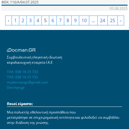
ΦΕΚ: 116/Α/04.07.2025
05.08.2025
‹
1
2
3
4
5
6
7
8
9
10
...
24
25
›
Συμβουλευτική ελεγκτική ιδιωτική
κεφαλαιουχική εταιρεία Ι.Κ.Ε
ΤΗΛ: 698 18 25 733
ΤΗΛ: 698 18 25 732
mydocmangr@gmail.com
Docman.gr
Ποιοί είμαστε;
Μια πολυετής εθελοντική προσπάθεια που
μετατράπηκε σε επιχειρηματική οντότητα και φιλοδοξεί να συμβάλλει
στην διάδοση της γνώσης.