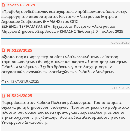
25225 ΕΞ 2025
«Προβολή συνδεδεμένων καταχωρίσεων πράξεων/αποφάσεων στην
εφαρμογή του υποσυστήματος Κεντρικό Ηλεκτρονικό Μητρώο
Δημοσίων Συμβάσεων (ΚΗΜΔΗΣ) του ΟΠΣ
ΕΣΗΔΗΣ»ΠΕΡΙΛΑΜΒΑΝΕΤΑΙ:Εγχειρίδιο_Κεντρικό Ηλεκτρονικό
Μητρώο Δημοσίων Συμβάσεων ΚΗΜΔΗΣ_Έκδοση 5.0 - Ιούλιος 2025
05.08.2025
Ν.5223/2025
Αξιοποίηση ακίνητης περιουσίας Ενόπλων Δυνάμεων - Σύσταση
Ταμείου Ακινήτων Εθνικής Άμυνας και Φορέα Αξιοποίησης Ακινήτων
Ενόπλων Δυνάμεων - Σχέδιο δράσεων για τη διαχείριση των
στεγαστικών αναγκών των στελεχών των Ενόπλων Δυνάμεων.
ΦΕΚ: 137/Α/31.07.2025
21.05.2026
Ν.5221/2025
Παρεμβάσεις στον Κώδικα Πολιτικής Δικονομίας - Τροποποιήσεις
σχετικά με τη δημοσίευση διαθηκών - Τροποποιήσεις στο ρυθμιστικό
πλαίσιο των ανακοπών κατά της αναγκαστικής εκτέλεσης με σκοπό
την επιτάχυνση της εκδίκασης - Λοιπές διατάξεις αρμοδιότητας του
Υπουργείου Δικαιοσύνης