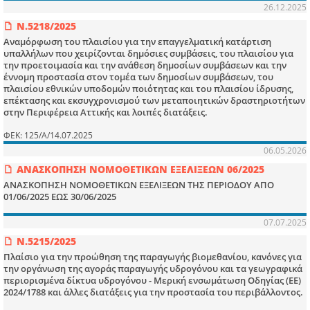
26.12.2025
Ν.5218/2025
Αναμόρφωση του πλαισίου για την επαγγελματική κατάρτιση
υπαλλήλων που χειρίζονται δημόσιες συμβάσεις, του πλαισίου για
την προετοιμασία και την ανάθεση δημοσίων συμβάσεων και την
έννομη προστασία στον τομέα των δημοσίων συμβάσεων, του
πλαισίου εθνικών υποδομών ποιότητας και του πλαισίου ίδρυσης,
επέκτασης και εκσυγχρονισμού των μεταποιητικών δραστηριοτήτων
στην Περιφέρεια Αττικής και λοιπές διατάξεις.
ΦΕΚ: 125/Α/14.07.2025
06.05.2026
ΑΝΑΣΚΟΠΗΣΗ ΝΟΜΟΘΕΤΙΚΩΝ ΕΞΕΛΙΞΕΩΝ 06/2025
ΑΝΑΣΚΟΠΗΣΗ ΝΟΜΟΘΕΤΙΚΩΝ ΕΞΕΛΙΞΕΩΝ ΤΗΣ ΠΕΡΙΟΔΟΥ ΑΠΟ
01/06/2025 ΕΩΣ 30/06/2025
07.07.2025
Ν.5215/2025
Πλαίσιο για την προώθηση της παραγωγής βιομεθανίου, κανόνες για
την οργάνωση της αγοράς παραγωγής υδρογόνου και τα γεωγραφικά
περιορισμένα δίκτυα υδρογόνου - Μερική ενσωμάτωση Οδηγίας (ΕΕ)
2024/1788 και άλλες διατάξεις για την προστασία του περιβάλλοντος.