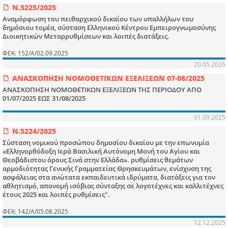
Ν.5225/2025
Αναμόρφωση του πειθαρχικού δικαίου των υπαλλήλων του
δημόσιου τομέα, σύσταση Ελληνικού Κέντρου Εμπειρογνωμοσύνης
Διοικητικών Μεταρρυθμίσεων και λοιπές διατάξεις.
ΦΕΚ: 152/Α/02.09.2025
20.05.2026
ΑΝΑΣΚΟΠΗΣΗ ΝΟΜΟΘΕΤΙΚΩΝ ΕΞΕΛΙΞΕΩΝ 07-08/2025
ΑΝΑΣΚΟΠΗΣΗ ΝΟΜΟΘΕΤΙΚΩΝ ΕΞΕΛΙΞΕΩΝ ΤΗΣ ΠΕΡΙΟΔΟΥ ΑΠΟ
01/07/2025 ΕΩΣ 31/08/2025
01.09.2025
Ν.5224/2025
Σύσταση νομικού προσώπου δημοσίου δικαίου με την επωνυμία
«Ελληνορθόδοξη Ιερά Βασιλική Αυτόνομη Μονή του Αγίου και
Θεοβάδιστου όρους Σινά στην Ελλάδα». ρυθμίσεις θεμάτων
αρμοδιότητας Γενικής Γραμματείας Θρησκευμάτων, ενίσχυση της
ασφάλειας στα ανώτατα εκπαιδευτικά ιδρύματα, διατάξεις για τον
αθλητισμό, απονομή ισόβιας σύνταξης σε λογοτέχνες και καλλιτέχνες
έτους 2025 και λοιπές ρυθμίσεις".
ΦΕΚ: 142/Α/05.08.2025
12.12.2025