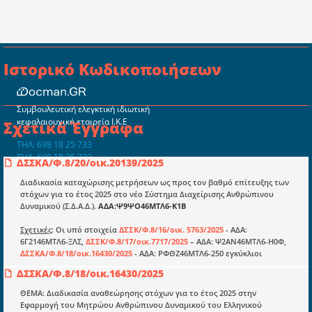
Ιστορικό Κωδικοποιήσεων
Συμβουλευτική ελεγκτική ιδιωτική
κεφαλαιουχική εταιρεία Ι.Κ.Ε
Σχετικά Έγγραφα
ΤΗΛ: 698 18 25 733
ΤΗΛ: 698 18 25 732
ΔΣΣΚΑ/Φ.8/20/οικ.20139/2025
mydocmangr@gmail.com
Docman.gr
Διαδικασία καταχώρισης μετρήσεων ως προς τον βαθμό επίτευξης των
στόχων για το έτος 2025 στο νέο Σύστημα Διαχείρισης Ανθρώπινου
Δυναμικού (Σ.Δ.Α.Δ.).
ΑΔΑ:Ψ9ΨΟ46ΜΤΛ6-Κ1Β
Ποιοί είμαστε;
Σχετικές
: Οι υπό στοιχεία
ΔΣΣΚ/Φ.8/16/οικ. 5763/2025
- ΑΔΑ:
6Γ2146ΜΤΛ6-ΞΛΣ,
ΔΣΣΚ/Φ.8/17/οικ.7717/2025
– ΑΔΑ: Ψ2ΑΝ46ΜΤΛ6-Η0Φ,
Μια πολυετής εθελοντική προσπάθεια που
ΔΣΣΚΑ/Φ.8/18/οικ.16430/2025
- ΑΔΑ: ΡΦΘΖ46ΜΤΛ6-250 εγκύκλιοι
μετατράπηκε σε επιχειρηματική οντότητα και φιλοδοξεί να συμβάλλει
στην διάδοση της γνώσης.
ΔΣΣΚΑ/Φ.8/18/οικ.16430/2025
ΘΕΜΑ: Διαδικασία αναθεώρησης στόχων για το έτος 2025 στην
Εφαρμογή του Μητρώου Ανθρώπινου Δυναμικού του Ελληνικού