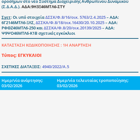
οροσήμων στο νέο Σύστημα Διαχείρισης Ανθρώπινου Δυναμικού
(Σ.Δ.Α.Δ.).
ΑΔΑ:9Η3Ξ46ΜΤΛ6-ΣΤΥ
Σχετ
: Οι υπό στοιχεία
ΔΣΣΚ/Φ.8/16/οικ. 5763/2.4.2025
– ΑΔΑ:
6Γ2146ΜΤΛ6-ΞΛΣ,
ΔΣΣΚΑ/Φ.8/18/οικ.16430/20.10.2025
– ΑΔΑ:
ΡΦΘΖ46ΜΤΛ6-250 και
ΔΣΣΚΑ/Φ.8/20/οικ.20139/2025
– ΑΔΑ:
Ψ9ΨΟ46ΜΤΛ6-Κ1Β σχετικές εγκύκλιοι
ΚΑΤΑΣΤΑΣΗ ΚΩΔΙΚΟΠΟΙΗΣΗΣ :
1Η ΑΝΑΡΤΗΣΗ
Τύπος: ΕΓΚΥΚΛΙΟΙ
ΣΧΕΤΙΚΕΣ ΔΙΑΤΑΞΕΙΣ:
4940/2022/Α.5
Ημερ/νία ανάρτησης:
Ημερ/νία τελευταίας τροποποίησης:
03/02/2026
03/02/2026