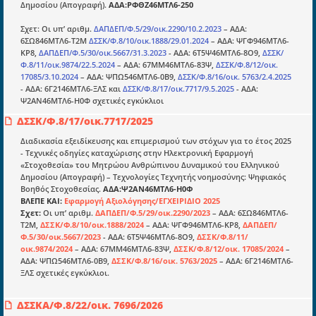
Δημοσίου (Απογραφή).
ΑΔΑ:ΡΦΘΖ46ΜΤΛ6-250
Σχετ: Οι υπ’ αριθμ.
ΔΑΠΔΕΠ/Φ.5/29/οικ.2290/10.2.2023
– ΑΔΑ:
Ενότητες
6ΣΩ846ΜΤΛ6-Τ2Μ
ΔΣΣΚ/Φ.8/10/οικ.1888/29.01.2024
– ΑΔΑ: ΨΓΦ946ΜΤΛ6-
ΚΡ8,
ΔΑΠΔΕΠ/Φ.5/30/οικ.5667/31.3.2023
- ΑΔΑ: 6Τ5Ψ46ΜΤΛ6-8Ο9,
ΔΣΣΚ/
Επικαιρότητα
Φ.8/11/οικ.9874/22.5.2024
– ΑΔΑ: 67ΜΜ46ΜΤΛ6-83Ψ,
ΔΣΣΚ/Φ.8/12/οικ.
17085/3.10.2024
– ΑΔΑ: ΨΠΩ546ΜΤΛ6-0Β9,
ΔΣΣΚ/Φ.8/16/οικ. 5763/2.4.2025
E-book
- ΑΔΑ: 6Γ2146ΜΤΛ6-ΞΛΣ και
ΔΣΣΚ/Φ.8/17/οικ.7717/9.5.2025
- ΑΔΑ:
Ψ2ΑΝ46ΜΤΛ6-Η0Φ σχετικές εγκύκλιοι
Οδηγοί εκκαθάρισης
ΔΣΣΚ/Φ.8/17/οικ.7717/2025
Νόμοι και προεδρικά διατάγματα
Διαδικασία εξειδίκευσης και επιμερισμού των στόχων για το έτος 2025
Υπουργικές αποφάσεις
- Τεχνικές οδηγίες καταχώρισης στην Ηλεκτρονική Εφαρμογή
«Στοχοθεσία» του Μητρώου Ανθρώπινου Δυναμικού του Ελληνικού
Νομολογία και Γνωμοδοτήσεις ΝΣΚ
Δημοσίου (Απογραφή) – Τεχνολογίες Τεχνητής νοημοσύνης: Ψηφιακός
Βοηθός Στοχοθεσίας.
ΑΔΑ:Ψ2ΑΝ46ΜΤΛ6-Η0Φ
ΒΛΕΠΕ ΚΑΙ:
Εφαρμογή Αξιολόγησης/ΕΓΧΕΙΡΙΔΙΟ 2025
Πληροφορίες
Σχετ:
Οι υπ’ αριθμ.
ΔΑΠΔΕΠ/Φ.5/29/οικ.2290/2023
– ΑΔΑ: 6ΣΩ846ΜΤΛ6-
Τ2Μ,
ΔΣΣΚ/Φ.8/10/οικ.1888/2024
– ΑΔΑ: ΨΓΦ946ΜΤΛ6-ΚΡ8,
ΔΑΠΔΕΠ/
Είσοδος
Φ.5/30/οικ.5667/2023
- ΑΔΑ: 6Τ5Ψ46ΜΤΛ6-8Ο9,
ΔΣΣΚ/Φ.8/11/
οικ.9874/2024
– ΑΔΑ: 67ΜΜ46ΜΤΛ6-83Ψ,
ΔΣΣΚ/Φ.8/12/οικ. 17085/2024
–
Εγγραφή
ΑΔΑ: ΨΠΩ546ΜΤΛ6-0Β9,
ΔΣΣΚ/Φ.8/16/οικ. 5763/2025
– ΑΔΑ: 6Γ2146ΜΤΛ6-
ΞΛΣ σχετικές εγκύκλιοι.
Οδηγίες Εγγραφής
Βοηθός Αναζήτησης
ΔΣΣΚΑ/Φ.8/22/οικ. 7696/2026